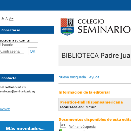
A-
A
A+
Conectarse
acceder a su cuenta
BIBLIOTECA Padre Juan 
Nueva búsqueda
Ayuda
Contacto
Tel. 2418 4075 int. 212
biblioteca@seminario.edu.uy
Información de la editorial
Prentice-Hall Hispanoamericana
localizada en :
México
contacto
Documentos disponibles de esta editor
Refinar búsqueda
Más novedades...