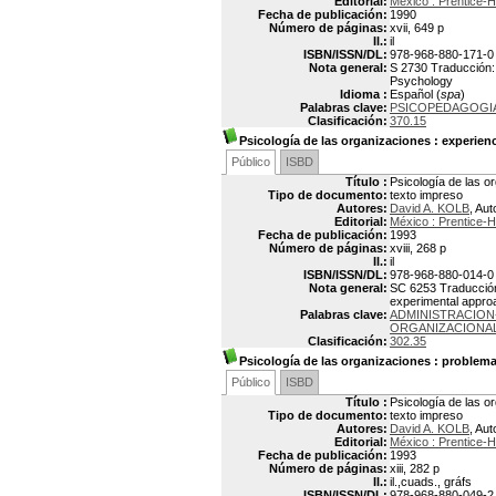
Editorial:
México : Prentice-
Fecha de publicación:
1990
Número de páginas:
xvii, 649 p
Il.:
il
ISBN/ISSN/DL:
978-968-880-171-0
Nota general:
S 2730 Traducción: R
Psychology
Idioma :
Español (
spa
)
Palabras clave:
PSICOPEDAGOGI
Clasificación:
370.15
Psicología de las organizaciones
: experien
Público
ISBD
Título :
Psicología de las o
Tipo de documento:
texto impreso
Autores:
David A. KOLB
, Aut
Editorial:
México : Prentice-
Fecha de publicación:
1993
Número de páginas:
xviii, 268 p
Il.:
il
ISBN/ISSN/DL:
978-968-880-014-0
Nota general:
SC 6253 Traducción y
experimental appro
Palabras clave:
ADMINISTRACION
ORGANIZACIONA
Clasificación:
302.35
Psicología de las organizaciones
: problem
Público
ISBD
Título :
Psicología de las 
Tipo de documento:
texto impreso
Autores:
David A. KOLB
, Aut
Editorial:
México : Prentice-
Fecha de publicación:
1993
Número de páginas:
xiii, 282 p
Il.:
il.,cuads., gráfs
ISBN/ISSN/DL:
978-968-880-049-2