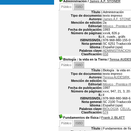
Administración
/
James A.F. STONER
Público
ISBD
Título :
Administración
Tipo de documento:
texto impreso
Autores:
James A.F. STON
Mención de edición:
2a
Editorial:
México : Prentice-
Fecha de publicación:
1993
Número de páginas:
xxviii, 826 p
Il.:
il., cuads., gráfs
ISBN/ISSN/DL:
978-968-880-155-0
Nota general:
SC 6251 Traducción:
Idioma :
Español (
spa
)
Palabras clave:
ADMINISTRACION
Clasificación:
658
Biología
: la vida en la Tierra
/
Teresa AUDE
Público
ISBD
Título :
Biología : la vida en
Tipo de documento:
texto impreso
Autores:
Teresa AUDESIRK
,
Mención de edición:
4a
Editorial:
México : Prentice-
Fecha de publicación:
1997
Número de páginas:
xxxi, 947, 21, 3, 20
Il.:
il
ISBN/ISSN/DL:
978-968-880-968-6
Nota general:
SC 2100 Traducción:
Idioma :
Español (
spa
)
Palabras clave:
BIOLOGIA
CELUL
Clasificación:
574
Fundamentos de física
/
Frank J. BLATT
Público
ISBD
Título :
Fundamentos de fís