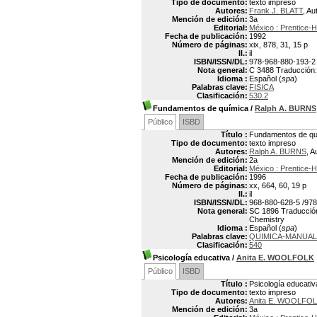
Tipo de documento:
texto impreso
Autores:
Frank J. BLATT
, Au
Mención de edición:
3a
Editorial:
México : Prentice-
Fecha de publicación:
1992
Número de páginas:
xix, 878, 31, 15 p
Il.:
il
ISBN/ISSN/DL:
978-968-880-193-2
Nota general:
C 3488 Traducción: 
Idioma :
Español (
spa
)
Palabras clave:
FISICA
Clasificación:
530.2
Fundamentos de química
/
Ralph A. BURNS
Público
ISBD
Título :
Fundamentos de qu
Tipo de documento:
texto impreso
Autores:
Ralph A. BURNS
, A
Mención de edición:
2a
Editorial:
México : Prentice-
Fecha de publicación:
1996
Número de páginas:
xx, 664, 60, 19 p
Il.:
il
ISBN/ISSN/DL:
968-880-628-5 /978
Nota general:
SC 1896 Traducción:
Chemistry
Idioma :
Español (
spa
)
Palabras clave:
QUIMICA-MANUA
Clasificación:
540
Psicología educativa
/
Anita E. WOOLFOLK
Público
ISBD
Título :
Psicología educativ
Tipo de documento:
texto impreso
Autores:
Anita E. WOOLFO
Mención de edición:
3a