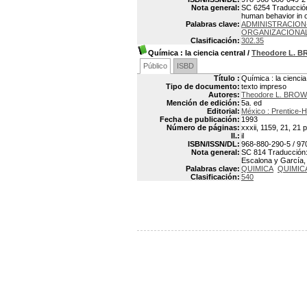
Nota general:
SC 6254 Traducción y
human behavior in o
Palabras clave:
ADMINISTRACION
ORGANIZACIONA
Clasificación:
302.35
Química : la ciencia central
/
Theodore L. 
Público
ISBD
Título :
Química : la ciencia
Tipo de documento:
texto impreso
Autores:
Theodore L. BRO
Mención de edición:
5a. ed
Editorial:
México : Prentice-
Fecha de publicación:
1993
Número de páginas:
xxxii, 1159, 21, 21 p
Il.:
il
ISBN/ISSN/DL:
968-880-290-5 / 970
Nota general:
SC 814 Traducción: 
Escalona y García, 
Palabras clave:
QUIMICA
QUIMIC
Clasificación:
540