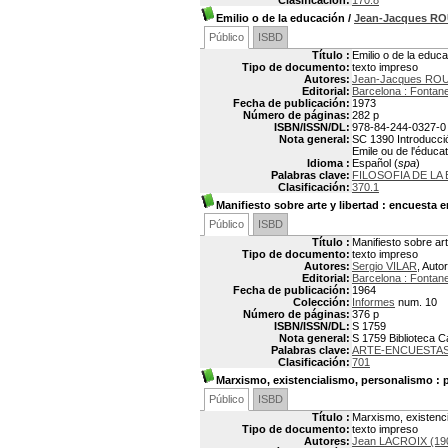
Clasificación:
170.8
Emilio o de la educación
/
Jean-Jacques R
Público
ISBD
Título :
Emilio o de la educ
Tipo de documento:
texto impreso
Autores:
Jean-Jacques ROU
Editorial:
Barcelona : Fontane
Fecha de publicación:
1973
Número de páginas:
282 p
ISBN/ISSN/DL:
978-84-244-0327-0
Nota general:
SC 1390 Introducción
Emile ou de l'éducat
Idioma :
Español (
spa
)
Palabras clave:
FILOSOFIA DE LA
Clasificación:
370.1
Manifiesto sobre arte y libertad
: encuesta en
Público
ISBD
Título :
Manifiesto sobre art
Tipo de documento:
texto impreso
Autores:
Sergio VILAR
, Autor
Editorial:
Barcelona : Fontane
Fecha de publicación:
1964
Colección:
Informes
num. 10
Número de páginas:
376 p
ISBN/ISSN/DL:
S 1759
Nota general:
S 1759 Biblioteca 
Palabras clave:
ARTE-ENCUESTAS
Clasificación:
701
Marxismo, existencialismo, personalismo
: 
Público
ISBD
Título :
Marxismo, existenci
Tipo de documento:
texto impreso
Autores:
Jean LACROIX (19