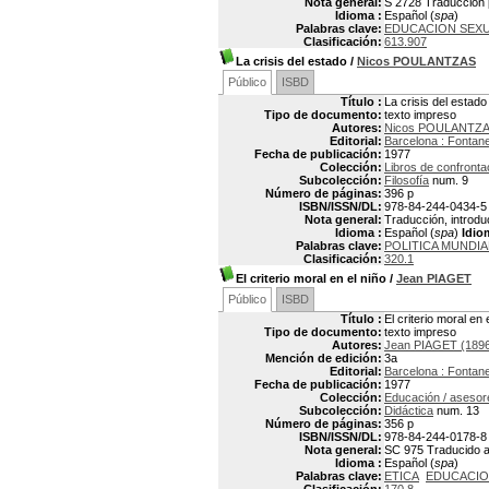
Nota general:
S 2728 Traducción p
Idioma :
Español (
spa
)
Palabras clave:
EDUCACION SEX
Clasificación:
613.907
La crisis del estado
/
Nicos POULANTZAS
Público
ISBD
Título :
La crisis del estado
Tipo de documento:
texto impreso
Autores:
Nicos POULANTZAS
Editorial:
Barcelona : Fontane
Fecha de publicación:
1977
Colección:
Libros de confronta
Subcolección:
Filosofía
num. 9
Número de páginas:
396 p
ISBN/ISSN/DL:
978-84-244-0434-5
Nota general:
Traducción, introducc
Idioma :
Español (
spa
)
Idio
Palabras clave:
POLITICA MUNDIAL
Clasificación:
320.1
El criterio moral en el niño
/
Jean PIAGET
Público
ISBD
Título :
El criterio moral en 
Tipo de documento:
texto impreso
Autores:
Jean PIAGET (189
Mención de edición:
3a
Editorial:
Barcelona : Fontane
Fecha de publicación:
1977
Colección:
Educación / asesor
Subcolección:
Didáctica
num. 13
Número de páginas:
356 p
ISBN/ISSN/DL:
978-84-244-0178-8
Nota general:
SC 975 Traducido al 
Idioma :
Español (
spa
)
Palabras clave:
ETICA
EDUCACIO