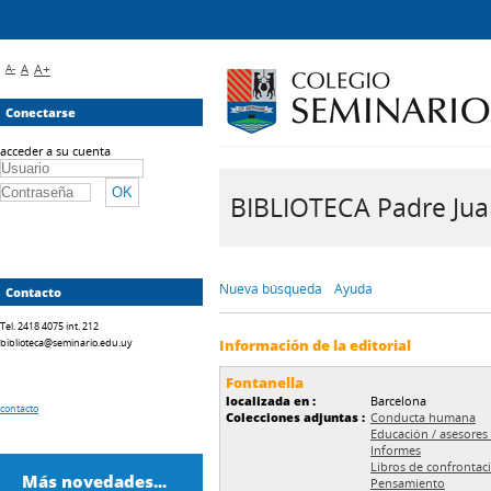
A-
A
A+
Conectarse
acceder a su cuenta
BIBLIOTECA Padre Juan 
Nueva búsqueda
Ayuda
Contacto
Tel. 2418 4075 int. 212
biblioteca@seminario.edu.uy
Información de la editorial
Fontanella
localizada en :
Barcelona
contacto
Colecciones adjuntas :
Conducta humana
Educación / asesores
Informes
Libros de confrontac
Más novedades...
Pensamiento