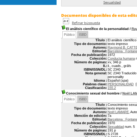
Sexualidad
Documentos disponibles de esta editor
Refinar búsqueda
El análisis científico de la personalidad
/
Ra
Público
ISBD
Título :
El análisis científic
Tipo de documento:
texto impreso
Autores:
Raymond B. CATT
Editorial:
Barcelona : Fontane
Fecha de publicación:
1972
Colección:
Conducta humana
n
Número de páginas:
xv, 346 p
Il.:
il., cuads., gráfs
ISBN/ISSN/DL:
SC 2340
Nota general:
SC 2340 Traducido po
personality
Idioma :
Español (
spa
)
Palabras clave:
PERSONALIDAD
Clasificación:
155.2
Conocimiento sexual del hombre
/
Noël LA
Público
ISBD
Título :
Conocimiento sexua
Tipo de documento:
texto impreso
Autores:
Noël LAMARE
, Auto
Mención de edición:
7a
Editorial:
Barcelona : Fontane
Fecha de publicación:
1970
Colección:
Sexualidad
num. 5
Número de páginas:
191 p
ISBN/ISSN/DL:
S 2728