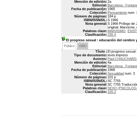
Mención de edición:
2a
Editorial:
Barcelona : Fontane
Fecha de publicación:
1965
Colección:
Pensamiento
num. 
Número de páginas:
184 p
ISBN/ISSN/DL:
S 1966
Nota general:
S 1966 Prólogo de J
original: Marxisme,
Palabras clave:
MARXISMO
EXIS
Clasificación:
335.4
El progreso sexual
: educación del cerebro 
Público
ISBD
Título :
El progreso sexual 
Tipo de documento:
texto impreso
Autores:
Paul CHAUCHARD 
Mención de edición:
4a
Editorial:
Barcelona : Fontane
Fecha de publicación:
1968
Colección:
Sexualidad
num. 3
Número de páginas:
101 p
ISBN/ISSN/DL:
SC 7755
Nota general:
SC 7755 Traducción:
Palabras clave:
SEXO (PSICOLOG
Clasificación:
155.3