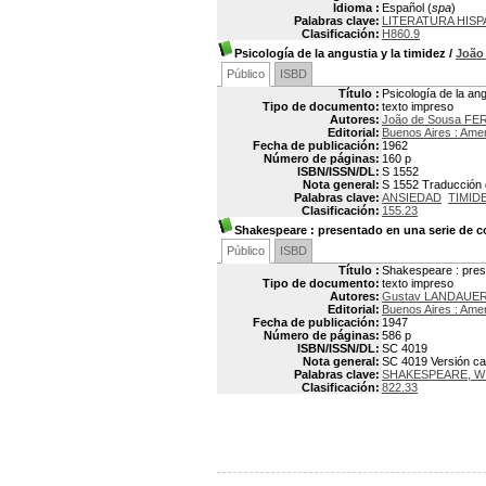
Idioma :
Español (
spa
)
Palabras clave:
LITERATURA HISP
Clasificación:
H860.9
Psicología de la angustia y la timidez
/
João
Público
ISBD
Título :
Psicología de la ang
Tipo de documento:
texto impreso
Autores:
João de Sousa FE
Editorial:
Buenos Aires : Amer
Fecha de publicación:
1962
Número de páginas:
160 p
ISBN/ISSN/DL:
S 1552
Nota general:
S 1552 Traducción d
Palabras clave:
ANSIEDAD
TIMID
Clasificación:
155.23
Shakespeare
: presentado en una serie de c
Público
ISBD
Título :
Shakespeare : pres
Tipo de documento:
texto impreso
Autores:
Gustav LANDAUER 
Editorial:
Buenos Aires : Amer
Fecha de publicación:
1947
Número de páginas:
586 p
ISBN/ISSN/DL:
SC 4019
Nota general:
SC 4019 Versión cas
Palabras clave:
SHAKESPEARE, WI
Clasificación:
822.33