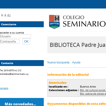
A-
A
A+
Conectarse
acceder a su cuenta
BIBLIOTECA Padre Juan 
Nueva búsqueda
Ayuda
Contacto
Tel. 2418 4075 int. 212
biblioteca@seminario.edu.uy
Información de la editorial
Americalee
localizada en :
Buenos Aires
contacto
Colecciones adjuntas :
Bib. de cultura social
Bib. patria de obras
Más novedades...
Documentos disponibles de esta editor