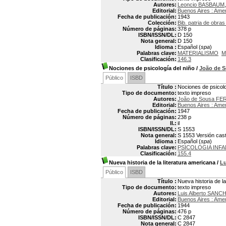
Autores:
Leoncio BASBAUM
Editorial:
Buenos Aires : Amer
Fecha de publicación:
1943
Colección:
Bib. patria de obra
Número de páginas:
378 p
ISBN/ISSN/DL:
D 150
Nota general:
D 150
Idioma :
Español (
spa
)
Palabras clave:
MATERIALISMO
M
Clasificación:
146.3
Nociones de psicología del niño
/
João de 
Público
ISBD
Título :
Nociones de psicolo
Tipo de documento:
texto impreso
Autores:
João de Sousa FE
Editorial:
Buenos Aires : Amer
Fecha de publicación:
1947
Número de páginas:
238 p
Il.:
il
ISBN/ISSN/DL:
S 1553
Nota general:
S 1553 Versión cast
Idioma :
Español (
spa
)
Palabras clave:
PSICOLOGIA INFA
Clasificación:
155.4
Nueva historia de la literatura americana
/
L
Público
ISBD
Título :
Nueva historia de la
Tipo de documento:
texto impreso
Autores:
Luis Alberto SANC
Editorial:
Buenos Aires : Amer
Fecha de publicación:
1944
Número de páginas:
476 p
ISBN/ISSN/DL:
C 2847
Nota general:
C 2847