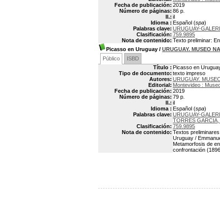
Fecha de publicación:
2019
Número de páginas:
86 p.
Il.:
il
Idioma :
Español (
spa
)
Palabras clave:
URUGUAY-GALER
Clasificación:
759.9895
Nota de contenido:
Texto preliminar: E
Picasso en Uruguay
/
URUGUAY. MUSEO NA
Público
ISBD
Título :
Picasso en Urugua
Tipo de documento:
texto impreso
Autores:
URUGUAY. MUSEO
Editorial:
Montevideo : Museo
Fecha de publicación:
2019
Número de páginas:
79 p.
Il.:
il
Idioma :
Español (
spa
)
Palabras clave:
URUGUAY-GALER
TORRES GARCIA, 
Clasificación:
759.9895
Nota de contenido:
Textos preliminares
Uruguay / Emmanuel
Metamorfosis de ent
confrontación (1896