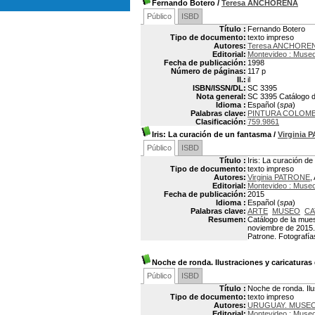
Fernando Botero
/
Teresa ANCHORENA
Público
ISBD
Título :
Fernando Botero
Tipo de documento:
texto impreso
Autores:
Teresa ANCHORE
Editorial:
Montevideo : Museo
Fecha de publicación:
1998
Número de páginas:
117 p
Il.:
il
ISBN/ISSN/DL:
SC 3395
Nota general:
SC 3395 Catálogo de
Idioma :
Español (
spa
)
Palabras clave:
PINTURA COLOMB
Clasificación:
759.9861
Iris: La curación de un fantasma
/
Virginia
Público
ISBD
Título :
Iris: La curación d
Tipo de documento:
texto impreso
Autores:
Virginia PATRONE
,
Editorial:
Montevideo : Museo
Fecha de publicación:
2015
Idioma :
Español (
spa
)
Palabras clave:
ARTE
MUSEO
CA
Resumen:
Catálogo de la mues
noviembre de 2015. 
Patrone. Fotografía
Noche de ronda. Ilustraciones y caricatura
Público
ISBD
Título :
Noche de ronda. Il
Tipo de documento:
texto impreso
Autores:
URUGUAY. MUSEO
Editorial:
Montevideo : Museo