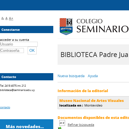
A-
A
A+
Conectarse
acceder a su cuenta
BIBLIOTECA Padre Juan 
Nueva búsqueda
Ayuda
Contacto
Tel. 2418 4075 int. 212
biblioteca@seminario.edu.uy
Información de la editorial
Museo Nacional de Artes Visuales
localizada en :
Montevideo
contacto
Documentos disponibles de esta editor
Refinar búsqueda
Más novedades...