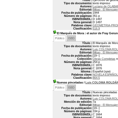
Título :
Ejercicios de geom
Tipo de documento:
texto impreso
Autores:
Luciano de OLABA
Editorial:
Bilbao : El Mensaje
Fecha de publicación:
1944
Número de páginas:
351 p
ISBN/ISSN/DL:
D 1497
Nota general:
D 1497
Palabras clave:
GEOMETRIA-PROB
Clasificación:
516.9
El Marqués de Mora
: el autor de Fray Gerun
Público
ISBD
Título :
El Marqués de Mora 
Tipo de documento:
texto impreso
Autores:
Luis COLOMA ROL
Editorial:
Bilbao : El Mensaje
Fecha de publicación:
[19--]
Colección:
Obras Completas
n
Número de páginas:
254 p
ISBN/ISSN/DL:
C 1876
Nota general:
C 1876
Idioma :
Español (
spa
)
Palabras clave:
NOVELA ESPAÑOLA
Clasificación:
864.5
Nuevas pinceladas
/
Luis COLOMA ROLDÁ
Público
ISBD
Título :
Nuevas pinceladas
Tipo de documento:
texto impreso
Autores:
Luis COLOMA ROL
Mención de edición:
7a
Editorial:
Bilbao : El Mensaje
Fecha de publicación:
[19--]
Número de páginas:
334 p
ISBN/ISSN/DL:
C 1664
Nota general:
C 1664