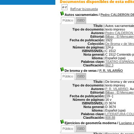
Documentos disponibles de esta edito
Refinar búsqueda
Autos sacramentales
/
Pedro CALDERON D
Público
ISBD
Título :
Autos sacramental
Tipo de documento:
texto impreso
Autores:
Pedro CALDERON D
Editorial:
Bilbao : El Mensaje
Fecha de publicación:
1922
Colección:
De Broma y de Ver
Número de páginas:
124 p
ISBN/ISSN/DL:
C 1512
Nota general:
C 1512 Contenido pa
Idioma :
Español (
spa
)
Palabras clave:
TEATRO ESPAÑOL
Clasificación:
862.3
De broma y de veras
/
P. R. VILARIÑO
Público
ISBD
Título :
De broma y de ver
Tipo de documento:
texto impreso
Autores:
P. R. VILARIÑO
, Au
Editorial:
Bilbao : El Mensaje
Fecha de publicación:
[19--]
Número de páginas:
16 v
ISBN/ISSN/DL:
D 3674
Nota general:
D 3674
Idioma :
Español (
spa
)
Palabras clave:
LITERATURA-COL
Clasificación:
808.88
Ejercicios de geometría moderna
/
Luciano
Público
ISBD