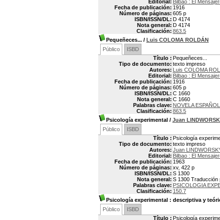
Editorial:
Bilbao : El Mensaje
Fecha de publicación:
1916
Número de páginas:
605 p
ISBN/ISSN/DL:
D 4174
Nota general:
D 4174
Clasificación:
863.5
Pequeñeces...
/
Luis COLOMA ROLDÁN
Público
ISBD
Título :
Pequeñeces...
Tipo de documento:
texto impreso
Autores:
Luis COLOMA ROL
Editorial:
Bilbao : El Mensaje
Fecha de publicación:
1916
Número de páginas:
605 p
ISBN/ISSN/DL:
C 1660
Nota general:
C 1660
Palabras clave:
NOVELA ESPAÑO
Clasificación:
863.5
Psicología experimental
/
Juan LINDWORS
Público
ISBD
Título :
Psicología experime
Tipo de documento:
texto impreso
Autores:
Juan LINDWORSK
Editorial:
Bilbao : El Mensaje
Fecha de publicación:
1963
Número de páginas:
xv, 422 p
ISBN/ISSN/DL:
S 1300
Nota general:
S 1300 Traducción p
Palabras clave:
PSICOLOGIA EXP
Clasificación:
150.7
Psicología experimental
: descriptiva y teóri
Público
ISBD
Título :
Psicología experimen