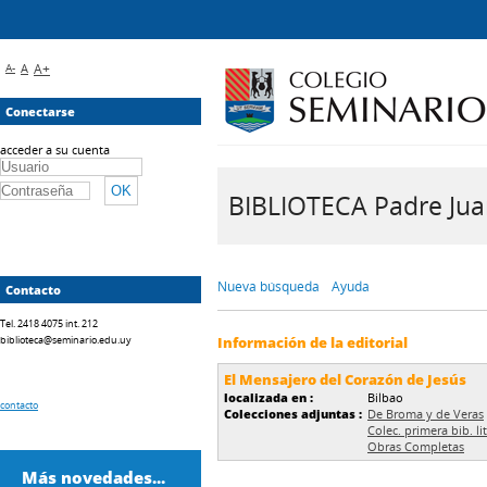
A-
A
A+
Conectarse
acceder a su cuenta
BIBLIOTECA Padre Juan 
Nueva búsqueda
Ayuda
Contacto
Tel. 2418 4075 int. 212
biblioteca@seminario.edu.uy
Información de la editorial
El Mensajero del Corazón de Jesús
localizada en :
Bilbao
contacto
Colecciones adjuntas :
De Broma y de Veras
Colec. primera bib. l
Obras Completas
Más novedades...