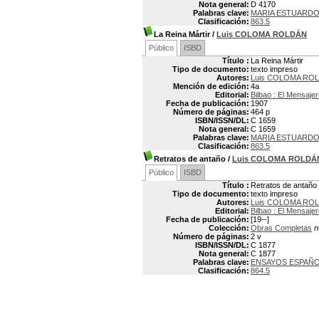
Nota general:
D 4170
Palabras clave:
MARIA ESTUARDO
Clasificación:
863.5
La Reina Mártir
/
Luis COLOMA ROLDÁN
Público
ISBD
Título :
La Reina Mártir
Tipo de documento:
texto impreso
Autores:
Luis COLOMA ROL
Mención de edición:
4a
Editorial:
Bilbao : El Mensaje
Fecha de publicación:
1907
Número de páginas:
464 p
ISBN/ISSN/DL:
C 1659
Nota general:
C 1659
Palabras clave:
MARIA ESTUARDO
Clasificación:
863.5
Retratos de antaño
/
Luis COLOMA ROLDÁ
Público
ISBD
Título :
Retratos de antaño
Tipo de documento:
texto impreso
Autores:
Luis COLOMA ROL
Editorial:
Bilbao : El Mensaje
Fecha de publicación:
[19--]
Colección:
Obras Completas
n
Número de páginas:
2 v
ISBN/ISSN/DL:
C 1877
Nota general:
C 1877
Palabras clave:
ENSAYOS ESPAÑ
Clasificación:
864.5