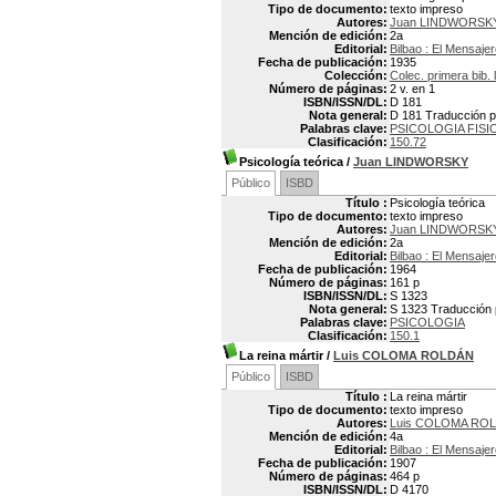
Tipo de documento:
texto impreso
Autores:
Juan LINDWORSK
Mención de edición:
2a
Editorial:
Bilbao : El Mensaje
Fecha de publicación:
1935
Colección:
Colec. primera bib. 
Número de páginas:
2 v. en 1
ISBN/ISSN/DL:
D 181
Nota general:
D 181 Traducción p
Palabras clave:
PSICOLOGIA FIS
Clasificación:
150.72
Psicología teórica
/
Juan LINDWORSKY
Público
ISBD
Título :
Psicología teórica
Tipo de documento:
texto impreso
Autores:
Juan LINDWORSK
Mención de edición:
2a
Editorial:
Bilbao : El Mensaje
Fecha de publicación:
1964
Número de páginas:
161 p
ISBN/ISSN/DL:
S 1323
Nota general:
S 1323 Traducción 
Palabras clave:
PSICOLOGIA
Clasificación:
150.1
La reina mártir
/
Luis COLOMA ROLDÁN
Público
ISBD
Título :
La reina mártir
Tipo de documento:
texto impreso
Autores:
Luis COLOMA ROL
Mención de edición:
4a
Editorial:
Bilbao : El Mensaje
Fecha de publicación:
1907
Número de páginas:
464 p
ISBN/ISSN/DL:
D 4170