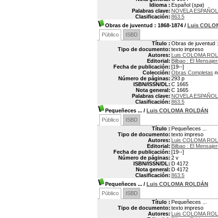
Idioma :
Español (
spa
)
Palabras clave:
NOVELA ESPAÑO
Clasificación:
863.5
Obras de juventud
: 1868-1874
/
Luis COL
Público
ISBD
Título :
Obras de juventud 
Tipo de documento:
texto impreso
Autores:
Luis COLOMA ROL
Editorial:
Bilbao : El Mensaje
Fecha de publicación:
[19--]
Colección:
Obras Completas
n
Número de páginas:
293 p
ISBN/ISSN/DL:
C 1665
Nota general:
C 1665
Palabras clave:
NOVELA ESPAÑOL
Clasificación:
863.5
Pequeñeces ...
/
Luis COLOMA ROLDÁN
Público
ISBD
Título :
Pequeñeces ...
Tipo de documento:
texto impreso
Autores:
Luis COLOMA ROL
Editorial:
Bilbao : El Mensaje
Fecha de publicación:
[19--]
Número de páginas:
2 v
ISBN/ISSN/DL:
D 4172
Nota general:
D 4172
Clasificación:
863.5
Pequeñeces ...
/
Luis COLOMA ROLDÁN
Público
ISBD
Título :
Pequeñeces ...
Tipo de documento:
texto impreso
Autores:
Luis COLOMA ROL