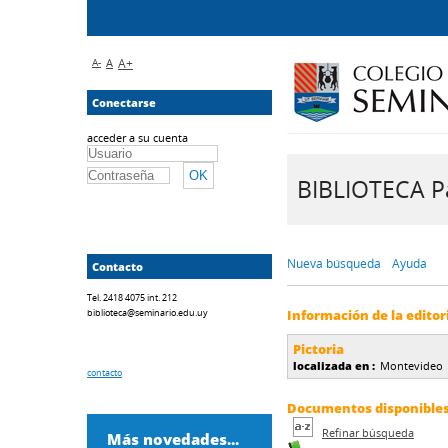
A-
A
A+
Conectarse
acceder a su cuenta
BIBLIOTECA Pa
Nueva búsqueda
Ayuda
Contacto
Tel. 2418 4075 int. 212
biblioteca@seminario.edu.uy
Información de la editor
Pictoria
localizada en :
Montevideo
contacto
Documentos disponibles d
Refinar búsqueda
Más novedades...