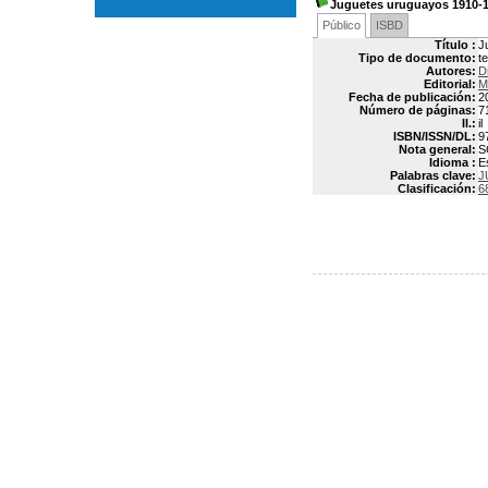
Juguetes uruguayos 1910-
Público
ISBD
Título :
J
Tipo de documento:
t
Autores:
D
Editorial:
M
Fecha de publicación:
2
Número de páginas:
7
Il.:
il
ISBN/ISSN/DL:
9
Nota general:
S
Idioma :
E
Palabras clave:
J
Clasificación:
6