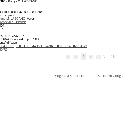
1960
/
Diego M. LASCANO
uguetes uruguayos 1910-1960
exto impreso
iego M. LASCANO
, Autor
ontevideo : Pictoria
004
1 p
78-9974-7837-0-6
C 4844 Bibliografía: p. 67-68
spañol (
spa
)
UGUETES
JUGUETERIA ARTESANAL-HISTORIA-URUGUAY
88.72
1
(1 - 1 / 1)
Blog de la Biblioteca
Buscar en Google