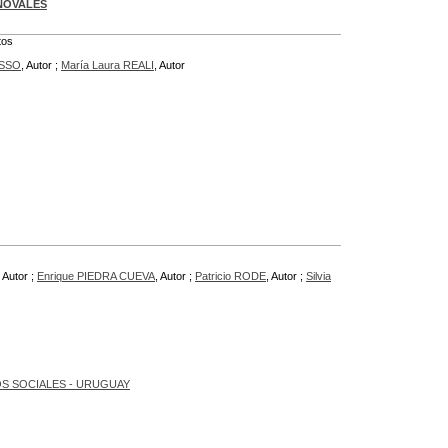
NOVALES
tos
ASSO
, Autor ;
María Laura REALI
, Autor
, Autor ;
Enrique PIEDRA CUEVA
, Autor ;
Patricio RODE
, Autor ;
Silvia
S SOCIALES - URUGUAY