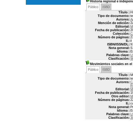
Historia regional e indepe
Público
ISBD
Título :
H
Tipo de documento:
t
Autores:
A
Mención de edición:
2
Editorial:
M
Fecha de publicación:
2
Colección:
C
Número de páginas:
2
Il.:
il
ISBN/ISSN/DL:
9
Nota general:
S
Idioma :
E
Palabras clave:
U
Clasificación:
9
Movimientos sociales en e
Público
ISBD
Título :
M
Tipo de documento:
t
Autores:
C
R
Editorial:
M
Fecha de publicación:
1
Otro editor:
M
Número de páginas:
2
Il.:
c
Nota general:
P
Idioma :
E
Palabras clave:
U
Clasificación:
3