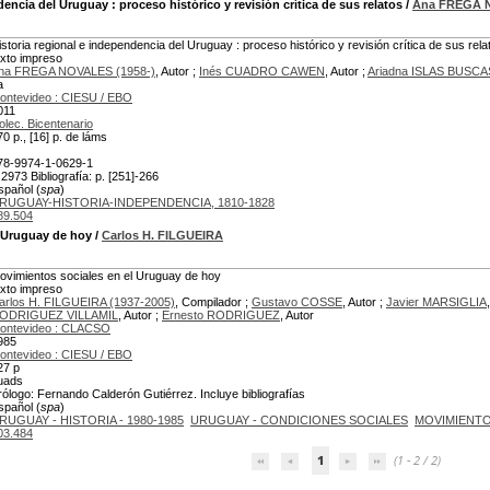
ndencia del Uruguay
: proceso histórico y revisión crítica de sus relatos
/
Ana FREGA 
istoria regional e independencia del Uruguay : proceso histórico y revisión crítica de sus rela
exto impreso
na FREGA NOVALES (1958-)
, Autor ;
Inés CUADRO CAWEN
, Autor ;
Ariadna ISLAS BUSC
a
ontevideo : CIESU / EBO
011
olec. Bicentenario
70 p., [16] p. de láms
78-9974-1-0629-1
 2973 Bibliografía: p. [251]-266
spañol (
spa
)
RUGUAY-HISTORIA-INDEPENDENCIA, 1810-1828
89.504
l Uruguay de hoy
/
Carlos H. FILGUEIRA
ovimientos sociales en el Uruguay de hoy
exto impreso
arlos H. FILGUEIRA (1937-2005)
, Compilador ;
Gustavo COSSE
, Autor ;
Javier MARSIGLIA
ODRIGUEZ VILLAMIL
, Autor ;
Ernesto RODRIGUEZ
, Autor
ontevideo : CLACSO
985
ontevideo : CIESU / EBO
27 p
uads
rólogo: Fernando Calderón Gutiérrez. Incluye bibliografías
spañol (
spa
)
RUGUAY - HISTORIA - 1980-1985
URUGUAY - CONDICIONES SOCIALES
MOVIMIENTO
03.484
1
(1 - 2 / 2)