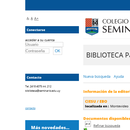
A-
A
A+
Conectarse
acceder a su cuenta
BIBLIOTECA Pa
Nueva búsqueda
Ayuda
Contacto
Tel. 2418 4075 int. 212
biblioteca@seminario.edu.uy
Información de la editor
CIESU / EBO
localizada en :
Montevideo
contacto
Documentos disponibles d
Refinar búsqueda
Más novedades...