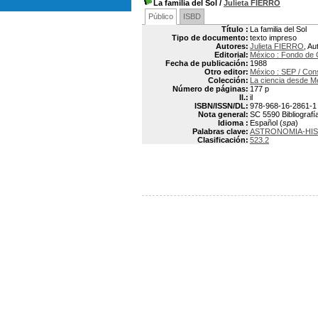
La familia del Sol
/
Julieta FIERRO
Público
ISBD
Título :
La familia del Sol
Tipo de documento:
texto impreso
Autores:
Julieta FIERRO
, Au
Editorial:
México : Fondo de 
Fecha de publicación:
1988
Otro editor:
México : SEP / Con
Colección:
La ciencia desde M
Número de páginas:
177 p
Il.:
il
ISBN/ISSN/DL:
978-968-16-2861-1
Nota general:
SC 5590 Bibliografía
Idioma :
Español (
spa
)
Palabras clave:
ASTRONOMIA-HIS
Clasificación:
523.2