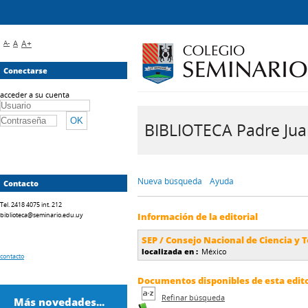
A-
A
A+
Conectarse
acceder a su cuenta
BIBLIOTECA Padre Juan 
Nueva búsqueda
Ayuda
Contacto
Tel. 2418 4075 int. 212
biblioteca@seminario.edu.uy
Información de la editorial
SEP / Consejo Nacional de Ciencia y 
localizada en :
México
contacto
Documentos disponibles de esta editor
Refinar búsqueda
Más novedades...