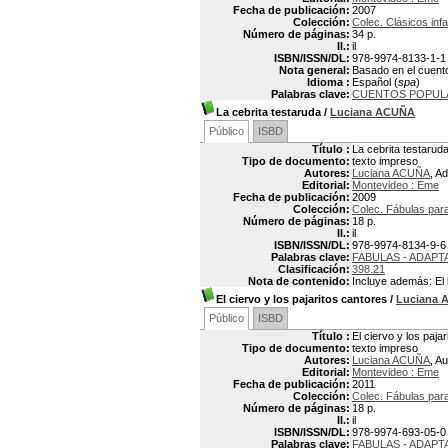
Fecha de publicación:
2007
Colección:
Colec. Clásicos infa
Número de páginas:
34 p.
Il.:
il
ISBN/ISSN/DL:
978-9974-8133-1-1
Nota general:
Basado en el cuento
Idioma :
Español (
spa
)
Palabras clave:
CUENTOS POPUL
La cebrita testaruda
/
Luciana ACUÑA
Público
ISBD
Título :
La cebrita testarud
Tipo de documento:
texto impreso
Autores:
Luciana ACUÑA
, A
Editorial:
Montevideo : Eme
Fecha de publicación:
2009
Colección:
Colec. Fábulas para
Número de páginas:
18 p.
Il.:
il
ISBN/ISSN/DL:
978-9974-8134-9-6
Palabras clave:
FABULAS - ADAPT
Clasificación:
398.21
Nota de contenido:
Incluye además: El l
El ciervo y los pajaritos cantores
/
Luciana
Público
ISBD
Título :
El ciervo y los paja
Tipo de documento:
texto impreso
Autores:
Luciana ACUÑA
, Au
Editorial:
Montevideo : Eme
Fecha de publicación:
2011
Colección:
Colec. Fábulas par
Número de páginas:
18 p.
Il.:
il
ISBN/ISSN/DL:
978-9974-693-05-0
Palabras clave:
FABULAS - ADAPT