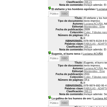
Clasificación:
398.21
Nota de contenido:
Incluye además: El 
El elefante y los hombres egoístas
/
Lucian
Público
ISBD
Título :
El elefante y los h
Tipo de documento:
texto impreso
Autores:
Luciana ACUÑA
, A
Editorial:
Montevideo : Eme
Fecha de publicación:
2009
Colección:
Colec. Fábulas para
Número de páginas:
18 p.
Il.:
il
ISBN/ISSN/DL:
978-9974-8134-8-9
Palabras clave:
FABULAS - ADAPT
Clasificación:
398.21
Nota de contenido:
Incluye además: El 
Eugenio, el burro terco
/
Luciana ACUÑA
Público
ISBD
Título :
Eugenio, el burro te
Tipo de documento:
texto impreso
Autores:
Luciana ACUÑA
, Au
Editorial:
Montevideo : Eme
Fecha de publicación:
2011
Colección:
Colec. Fábulas par
Número de páginas:
18 p.
Il.:
il
ISBN/ISSN/DL:
978-9974-692-95-4
Palabras clave:
FABULAS - ADAPT
Clasificación:
398.21
Nota de contenido:
Incluye además: Sof
La gallina de los huevos de oro
/
Luciana 
Público
ISBD