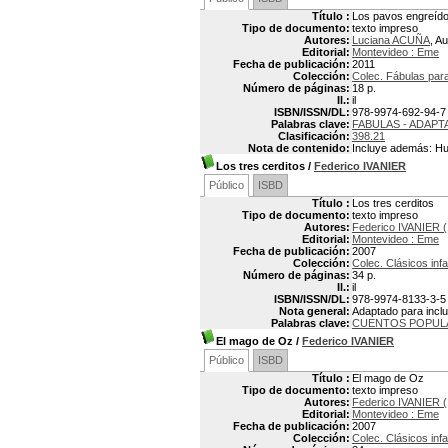
Título :
Los pavos engreíd
Tipo de documento:
texto impreso
Autores:
Luciana ACUÑA
, Au
Editorial:
Montevideo : Eme
Fecha de publicación:
2011
Colección:
Colec. Fábulas par
Número de páginas:
18 p.
Il.:
il
ISBN/ISSN/DL:
978-9974-692-94-7
Palabras clave:
FABULAS - ADAPT
Clasificación:
398.21
Nota de contenido:
Incluye además: Hug
Los tres cerditos
/
Federico IVANIER
Público
ISBD
Título :
Los tres cerditos
Tipo de documento:
texto impreso
Autores:
Federico IVANIER (
Editorial:
Montevideo : Eme
Fecha de publicación:
2007
Colección:
Colec. Clásicos infa
Número de páginas:
34 p.
Il.:
il
ISBN/ISSN/DL:
978-9974-8133-3-5
Nota general:
Adaptado para inclui
Palabras clave:
CUENTOS POPUL
El mago de Oz
/
Federico IVANIER
Público
ISBD
Título :
El mago de Oz
Tipo de documento:
texto impreso
Autores:
Federico IVANIER (
Editorial:
Montevideo : Eme
Fecha de publicación:
2007
Colección:
Colec. Clásicos infa