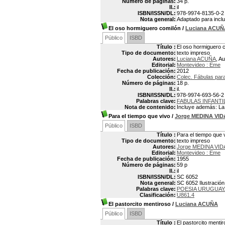
Número de páginas:
34 p.
Il.:
il
ISBN/ISSN/DL:
978-9974-8135-0-2
Nota general:
Adaptado para inclui
El oso hormiguero comilón
/
Luciana ACUÑ
Público
ISBD
Título :
El oso hormiguero 
Tipo de documento:
texto impreso
Autores:
Luciana ACUÑA
, Au
Editorial:
Montevideo : Eme
Fecha de publicación:
2012
Colección:
Colec. Fábulas par
Número de páginas:
18 p.
Il.:
il.
ISBN/ISSN/DL:
978-9974-693-56-2
Palabras clave:
FABULAS INFANTI
Nota de contenido:
Incluye además: La 
Para el tiempo que vivo
/
Jorge MEDINA VID
Público
ISBD
Título :
Para el tiempo que 
Tipo de documento:
texto impreso
Autores:
Jorge MEDINA VIDA
Editorial:
Montevideo : Eme
Fecha de publicación:
1955
Número de páginas:
59 p
Il.:
il
ISBN/ISSN/DL:
SC 6052
Nota general:
SC 6052 Ilustración
Palabras clave:
POESIA URUGUAY
Clasificación:
U861.4
El pastorcito mentiroso
/
Luciana ACUÑA
Público
ISBD
Título :
El pastorcito menti