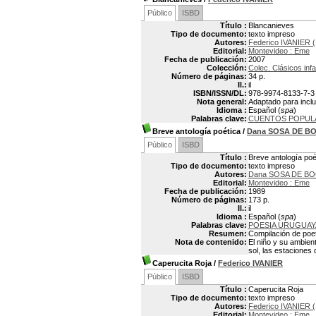
Público
ISBD
Título :
Blancanieves
Tipo de documento:
texto impreso
Autores:
Federico IVANIER (
Editorial:
Montevideo : Eme
Fecha de publicación:
2007
Colección:
Colec. Clásicos infa
Número de páginas:
34 p.
Il.:
il
ISBN/ISSN/DL:
978-9974-8133-7-3
Nota general:
Adaptado para inclui
Idioma :
Español (
spa
)
Palabras clave:
CUENTOS POPUL
Breve antología poética
/
Dana SOSA DE 
Público
ISBD
Título :
Breve antología poé
Tipo de documento:
texto impreso
Autores:
Dana SOSA DE B
Editorial:
Montevideo : Eme
Fecha de publicación:
1989
Número de páginas:
173 p.
Il.:
il
Idioma :
Español (
spa
)
Palabras clave:
POESIA URUGUAY
Resumen:
Compilación de poe
Nota de contenido:
El niño y su ambiente
sol, las estaciones 
Caperucita Roja
/
Federico IVANIER
Público
ISBD
Título :
Caperucita Roja
Tipo de documento:
texto impreso
Autores:
Federico IVANIER (
Editorial:
Montevideo : Eme