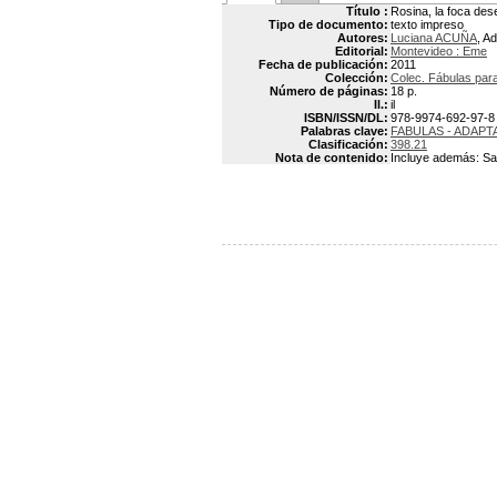
Título :
Rosina, la foca de
Tipo de documento:
texto impreso
Autores:
Luciana ACUÑA
, A
Editorial:
Montevideo : Eme
Fecha de publicación:
2011
Colección:
Colec. Fábulas par
Número de páginas:
18 p.
Il.:
il
ISBN/ISSN/DL:
978-9974-692-97-8
Palabras clave:
FABULAS - ADAPT
Clasificación:
398.21
Nota de contenido:
Incluye además: Sand