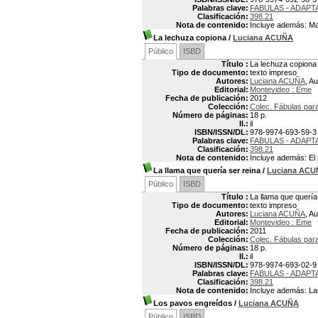
Palabras clave:
FABULAS - ADAPT
Clasificación:
398.21
Nota de contenido:
Incluye además: Mart
La lechuza copiona
/
Luciana ACUÑA
Público
ISBD
Título :
La lechuza copiona
Tipo de documento:
texto impreso
Autores:
Luciana ACUÑA
, Au
Editorial:
Montevideo : Eme
Fecha de publicación:
2012
Colección:
Colec. Fábulas par
Número de páginas:
18 p.
Il.:
il
ISBN/ISSN/DL:
978-9974-693-59-3
Palabras clave:
FABULAS - ADAPT
Clasificación:
398.21
Nota de contenido:
Incluye además: El 
La llama que quería ser reina
/
Luciana ACU
Público
ISBD
Título :
La llama que quería
Tipo de documento:
texto impreso
Autores:
Luciana ACUÑA
, Au
Editorial:
Montevideo : Eme
Fecha de publicación:
2011
Colección:
Colec. Fábulas par
Número de páginas:
18 p.
Il.:
il
ISBN/ISSN/DL:
978-9974-693-02-9
Palabras clave:
FABULAS - ADAPT
Clasificación:
398.21
Nota de contenido:
Incluye además: Las
Los pavos engreídos
/
Luciana ACUÑA
Público
ISBD