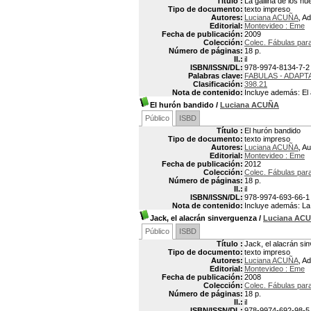
Título :
La gallina de los h
Tipo de documento:
texto impreso
Autores:
Luciana ACUÑA
, A
Editorial:
Montevideo : Eme
Fecha de publicación:
2009
Colección:
Colec. Fábulas para
Número de páginas:
18 p.
Il.:
il
ISBN/ISSN/DL:
978-9974-8134-7-2
Palabras clave:
FABULAS - ADAPT
Clasificación:
398.21
Nota de contenido:
Incluye además: El 
El hurón bandido
/
Luciana ACUÑA
Público
ISBD
Título :
El hurón bandido
Tipo de documento:
texto impreso
Autores:
Luciana ACUÑA
, Au
Editorial:
Montevideo : Eme
Fecha de publicación:
2012
Colección:
Colec. Fábulas par
Número de páginas:
18 p.
Il.:
il
ISBN/ISSN/DL:
978-9974-693-66-1
Nota de contenido:
Incluye además: La 
Jack, el alacrán sinverguenza
/
Luciana AC
Público
ISBD
Título :
Jack, el alacrán si
Tipo de documento:
texto impreso
Autores:
Luciana ACUÑA
, A
Editorial:
Montevideo : Eme
Fecha de publicación:
2008
Colección:
Colec. Fábulas para
Número de páginas:
18 p.
Il.:
il
ISBN/ISSN/DL:
978-9974-692-98-5