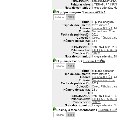
ISBN/ISSN/DL:
978-9974-692-93-0
Palabras clave:
LITERATURA INFA
Nota de contenido:
Incluye además: Mar
El pulpo inseguro
/
Luciana ACUÑA
Público
ISBD
Título :
El pulpo inseguro
Tipo de documento:
texto impreso
Autores:
Luciana ACUÑA
, A
Editorial:
Montevideo : Eme
Fecha de publicación:
2011
Colección:
Colec. Fábulas par
Número de páginas:
18 p.
Il.:
il
ISBN/ISSN/DL:
978-9974-692-92-3
Palabras clave:
FABULAS - ADAPT
Clasificación:
398.21
Nota de contenido:
Incluye además: Silv
El puma peleador
/
Luciana ACUÑA
Público
ISBD
Título :
El puma peleador
Tipo de documento:
texto impreso
Autores:
Luciana ACUÑA
, A
Editorial:
Montevideo : Eme
Fecha de publicación:
2012
Colección:
Colec. Fábulas par
Número de páginas:
18 p.
Il.:
il
ISBN/ISSN/DL:
978-9974-693-61-6
Palabras clave:
FABULAS - ADAPT
Clasificación:
398.21
Nota de contenido:
Incluye además: El 
Rosina, la foca desenfocada
/
Luciana ACU
Público
ISBD