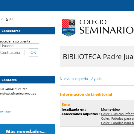
A-
A
A+
Conectarse
acceder a su cuenta
BIBLIOTECA Padre Juan 
Nueva búsqueda
Ayuda
Contacto
Tel. 2418 4075 int. 212
biblioteca@seminario.edu.uy
Información de la editorial
Eme
localizada en :
Montevideo
contacto
Colecciones adjuntas :
Colec. Clásicos infant
Colec. Fábulas para 
Colec. Fábulas para t
Más novedades...