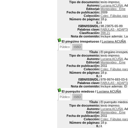
Tipo de documento:
texto impreso
Autores:
Luciana ACUÑA
, A
Editorial:
Montevideo : Eme
Fecha de publicación:
2009
Colección:
Colec. Fábulas para
Número de páginas:
18 p.
Il.:
il
ISBN/ISSN/DL:
98.23875-65-89
Palabras clave:
FABULAS - ADAPT
Clasificación:
398.21
Nota de contenido:
Incluye además: La ga
El pingüino irrespetuoso
/
Luciana ACUÑA
Público
ISBD
Título :
El pingüino irrespe
Tipo de documento:
texto impreso
Autores:
Luciana ACUÑA
, Au
Editorial:
Montevideo : Eme
Fecha de publicación:
2011
Colección:
Colec. Fábulas par
Número de páginas:
18 p.
Il.:
il
ISBN/ISSN/DL:
978-9974-693-03-6
Palabras clave:
FABULAS - ADAPT
Nota de contenido:
Incluye además: El 
El puerquito miedoso
/
Luciana ACUÑA
Público
ISBD
Título :
El puerquito miedos
Tipo de documento:
texto impreso
Autores:
Luciana ACUÑA
, A
Editorial:
Montevideo : Eme
Fecha de publicación:
2011
Colección:
Colec. Fábulas par
Número de páginas:
18 p.
Il.:
il.