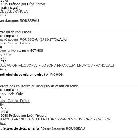
 1375
 1375 Prólogo por Elías Zerolo
spañol (
spa
)
OESIA ESPAÑOLA
61.5
ean-Jacques ROUSSEAU
mile ou de l'éducation
exto impreso
ean-Jacques ROUSSEAU (1712-1778)
, Autor
aris : Garnier Fréres
.d
olec. universal
num. 607-608
ii, 638 p
 272
 272
DUCACION-FILOSOFIA
FILOSOFIA FRANCESA
ENSAYOS FRANCESES
44.5
undi choisis et mis en ordre
/
A. PICHON
xtraits des causeries du lundi choisis et mis en ordre
exto impreso
. PICHON
, Autor
a
aris : Garnier Fréres
894
15 p
 1050
 1050 Prólogo por León Robert
NSAYOS FRANCESES
LITERATURA FRANCESA-HISTORIA Y CRITICA
44.7
: lettres de deux amants
/
Jean-Jacques ROUSSEAU