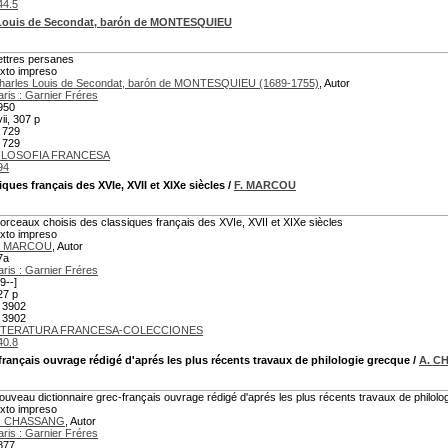
44.5
Louis de Secondat, barón de MONTESQUIEU
ettres persanes
exto impreso
harles Louis de Secondat, barón de MONTESQUIEU (1689-1755)
, Autor
aris : Garnier Fréres
950
ii, 307 p
 729
 729
ILOSOFIA FRANCESA
94
ques français des XVIe, XVII et XIXe siècles
/
F. MARCOU
orceaux choisis des classiques français des XVIe, XVII et XIXe siècles
exto impreso
. MARCOU
, Autor
7a
aris : Garnier Fréres
9--]
27 p
 3902
 3902
ITERATURA FRANCESA-COLECCIONES
40.8
rançais ouvrage rédigé d'aprés les plus récents travaux de philologie grecque
/
A. C
ouveau dictionnaire grec-français ouvrage rédigé d'aprés les plus récents travaux de philolo
exto impreso
. CHASSANG
, Autor
aris : Garnier Fréres
877