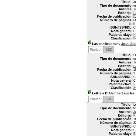
Título :
J
Tipo de documento:
t
Autores:
J
Editorial:
P
Fecha de publicación:
[1
Número de páginas:
6
Il.:
il
ISBN/ISSN/DL:
C
Nota general:
C
Palabras clave:
N
Clasificación:
8
Las confesiones
/
Jean-Ja
Público
ISBD
Título :
L
Tipo de documento:
t
Autores:
J
Editorial:
P
Fecha de publicación:
1
Número de páginas:
2
ISBN/ISSN/DL:
C
Nota general:
C
Palabras clave:
F
Clasificación:
8
Lettre a D'Alembert sur les
Público
ISBD
Título :
L
Tipo de documento:
t
Autores:
J
Editorial:
P
Fecha de publicación:
1
Número de páginas:
3
ISBN/ISSN/DL:
C
Nota general:
C
Palabras clave:
E