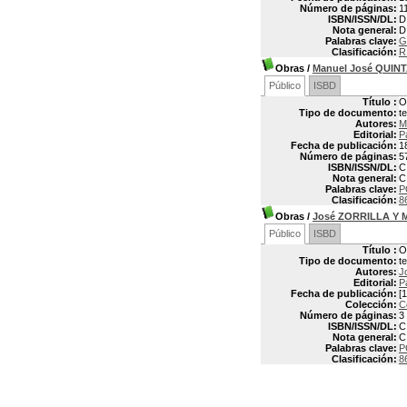
Número de páginas:
1
ISBN/ISSN/DL:
D
Nota general:
D
Palabras clave:
G
Clasificación:
R
Obras
/
Manuel José QUIN
Público
ISBD
Título :
O
Tipo de documento:
t
Autores:
M
Editorial:
P
Fecha de publicación:
1
Número de páginas:
5
ISBN/ISSN/DL:
C
Nota general:
C
Palabras clave:
P
Clasificación:
8
Obras
/
José ZORRILLA Y
Público
ISBD
Título :
O
Tipo de documento:
t
Autores:
J
Editorial:
P
Fecha de publicación:
[1
Colección:
C
Número de páginas:
3
ISBN/ISSN/DL:
C
Nota general:
C
Palabras clave:
P
Clasificación:
8