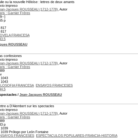
ulie ou la nouvelle Héloïse : lettres de deux amants
exto impreso
ean-Jacques ROUSSEAU (1712-1778)
, Autor
aris : Garnier Fréres
9--]
65 p
 817
 817
OVELA FRANCESA
43.5
cques ROUSSEAU
as confesiones
exto impreso
ean-Jacques ROUSSEAU (1712-1778)
, Autor
aris : Garnier Fréres
889
 v
 1043
 1043
ILOSOFIA FRANCESA
ENSAYOS FRANCESES
44.5
 spectacles
/
Jean-Jacques ROUSSEAU
ettre a D'Alembert sur les spectacles
exto impreso
ean-Jacques ROUSSEAU (1712-1778)
, Autor
aris : Garnier Fréres
889
33 p
 1039
 1039 Prólogo por León Fontaine
NSAYOS FRANCESES
ESPECTACULOS POPULARES-FRANCIA-HISTORIA