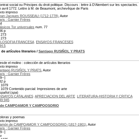
ontrat social ou Principes du droit politique. Discours : lettre à D'Alembert sur les spectacl
n avril 1772. Lettre à M. de Beaumont, archevêque de Paris
exto impreso
ean-Jacques ROUSSEAU (1712-1778)
, Autor
aris : Garnier Fréres
.d
lásicos Tor universales
num. 77
06 p
 273
 273
ILOSOFIA FRANCESA
ENSAYOS FRANCESES
44.5
de artículos literarios
/
Santiago RUSIÑOL Y PRATS
esde el molino : colección de artículos literarios
exto impreso
antiago RUSIÑOL Y PRATS
, Autor
aris : Garnier Fréres
9--]
32 p
 1079
 1079 Contenido parcial: Impresiones de arte
spañol (
spa
)
NSAYOS CATALANES
APRECIACION DEL ARTE
LITERATURA-HISTORIA Y CRITICA
49.945
 de CAMPOAMOR Y CAMPOOSORIO
oloras y poemas
exto impreso
amón de CAMPOAMOR Y CAMPOOSORIO (1817-1901)
, Autor
aris : Garnier Fréres
9--]
 v