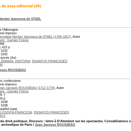
de esta editorial (29)
Necker, baronesa de STAEL
e l'Allemagne
exto impreso
ermaine Necker, baronesa de STAEL (1766-1817)
, Autor
aris : Garnier Fréres
866
i, 622 p
 1032
 1032
rancés (
fre
)
LEMANIA- HISTORIA
ENSAYOS FRANCESES
44
cques ROUSSEAU
es confessions
exto impreso
ean-Jacques ROUSSEAU (1712-1778)
, Autor
aris : Garnier Fréres
9--]
56 p
 1038
 1038
spañol (
spa
)
ILOSOFIA FRANCESA
ENSAYOS FRANCESES
44.5
 du droit politique. Discours : lettre à D'Alembert sur les spectacles. Considérations 
, archevêque de Paris
/
Jean-Jacques ROUSSEAU