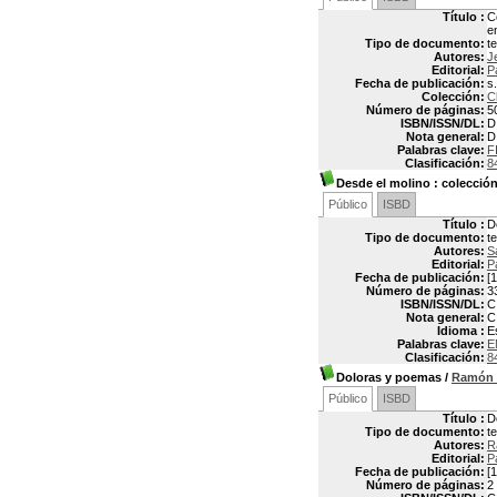
Título :
C
e
Tipo de documento:
t
Autores:
J
Editorial:
P
Fecha de publicación:
s
Colección:
C
Número de páginas:
5
ISBN/ISSN/DL:
D
Nota general:
D
Palabras clave:
F
Clasificación:
8
Desde el molino
: colección 
Público
ISBD
Título :
D
Tipo de documento:
t
Autores:
S
Editorial:
P
Fecha de publicación:
[1
Número de páginas:
3
ISBN/ISSN/DL:
C
Nota general:
C
Idioma :
E
Palabras clave:
E
Clasificación:
8
Doloras y poemas
/
Ramón
Público
ISBD
Título :
D
Tipo de documento:
t
Autores:
R
Editorial:
P
Fecha de publicación:
[1
Número de páginas:
2