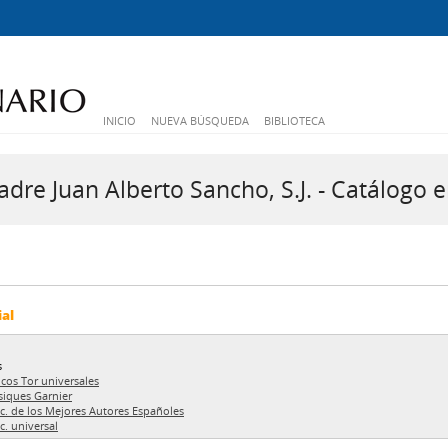
INICIO
NUEVA BÚSQUEDA
BIBLIOTECA
dre Juan Alberto Sancho, S.J. - Catálogo e
ial
s
icos Tor universales
siques Garnier
c. de los Mejores Autores Españoles
c. universal