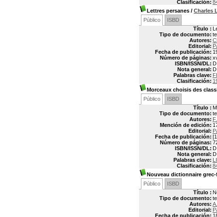
Clasificación:
8
Lettres persanes
/
Charles 
Público
ISBD
Título :
L
Tipo de documento:
t
Autores:
C
Editorial:
P
Fecha de publicación:
1
Número de páginas:
xv
ISBN/ISSN/DL:
D
Nota general:
D
Palabras clave:
F
Clasificación:
1
Morceaux choisis des classi
Público
ISBD
Título :
M
Tipo de documento:
t
Autores:
F
Mención de edición:
1
Editorial:
P
Fecha de publicación:
[1
Número de páginas:
7
ISBN/ISSN/DL:
D
Nota general:
D
Palabras clave:
L
Clasificación:
8
Nouveau dictionnaire grec-f
Público
ISBD
Título :
N
Tipo de documento:
t
Autores:
A
Editorial:
P
Fecha de publicación:
1