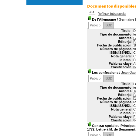
Documentos disponibles 
Refinar búsqueda
De l'Allemagne
/
Germaine 
Público
ISBD
Título :
D
Tipo de documento:
t
Autores:
G
Editorial:
P
Fecha de publicación:
1
Número de páginas:
vi
ISBN/ISSN/DL:
C
Nota general:
C
Idioma :
F
Palabras clave:
A
Clasificación:
8
Les confessions
/
Jean-Ja
Público
ISBD
Título :
L
Tipo de documento:
t
Autores:
J
Editorial:
P
Fecha de publicación:
[1
Número de páginas:
6
ISBN/ISSN/DL:
C
Nota general:
C
Idioma :
E
Palabras clave:
F
Clasificación:
8
Contrat social ou Principes
1772. Lettre à M. de Beaumont
Público
ISBD