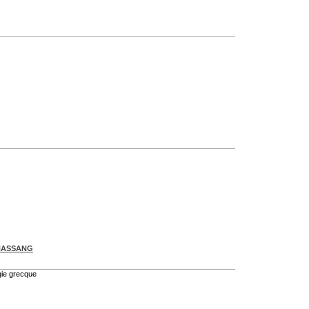
HASSANG
gie grecque