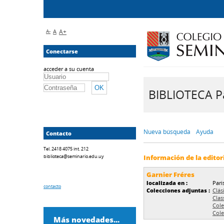
A-
A
A+
Conectarse
acceder a su cuenta
BIBLIOTECA Pa
Nueva búsqueda
Ayuda
Contacto
Tel. 2418 4075 int. 212
biblioteca@seminario.edu.uy
Información de la editor
Garnier Fréres
localizada en :
Pari
contacto
Colecciones adjuntas :
Clás
Clas
Cole
Cole
Más novedades...