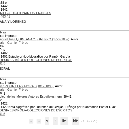
168 p
 1442
 1442
RIEGO-DICCIONARIOS-FRANCES
 483.41
TANA Y LORENZO
bras
exto impreso
anuel José QUINTANA Y LORENZO (1772-1857)
, Autor
aris : Garnier Fréres
882
74 p
 1402
 1402 Estudio crítico-biográfico por Ramón García
OESIA ESPAÑOLA-COLECCIONES DE ESCRITOS
61.5
 MORAL
bras
exto impreso
osé ZORRILLA Y MORAL (1817-1893)
, Autor
aris : Garnier Fréres
8--]
olec. de los Mejores Autores Españoles
num. 39-41
 v
 1422
 1422 Nota biográfica por Ildefonso de Ovejas. Prólogo por Nicomedes Pastor Díaz
OESIA ESPAÑOLA-COLECCIONES DE ESCRITOS
61.5
1
2
(1 - 15 / 29)