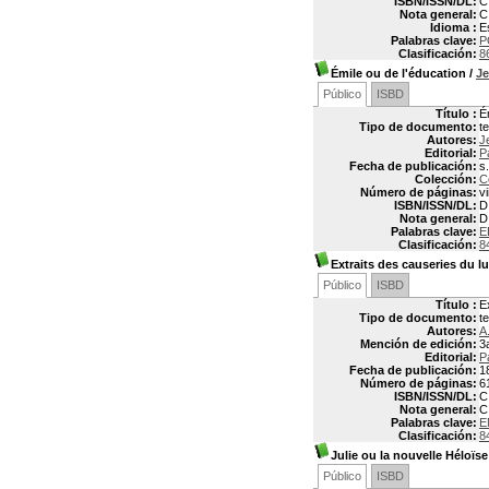
ISBN/ISSN/DL:
C
Nota general:
C
Idioma :
E
Palabras clave:
P
Clasificación:
8
Émile ou de l'éducation
/
J
Público
ISBD
Título :
É
Tipo de documento:
t
Autores:
J
Editorial:
P
Fecha de publicación:
s
Colección:
C
Número de páginas:
vi
ISBN/ISSN/DL:
D
Nota general:
D
Palabras clave:
E
Clasificación:
8
Extraits des causeries du l
Público
ISBD
Título :
E
Tipo de documento:
t
Autores:
A
Mención de edición:
3
Editorial:
P
Fecha de publicación:
1
Número de páginas:
6
ISBN/ISSN/DL:
C
Nota general:
C
Palabras clave:
E
Clasificación:
8
Julie ou la nouvelle Héloïse
Público
ISBD