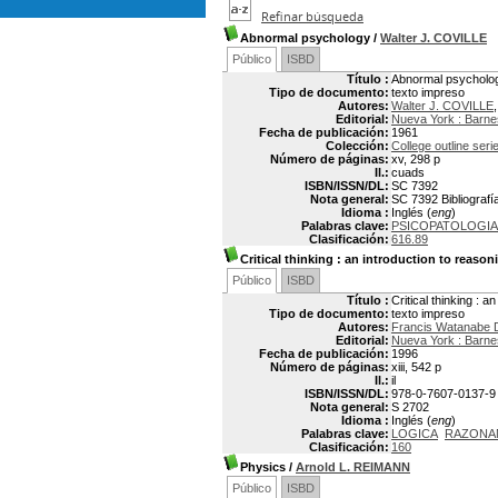
Refinar búsqueda
Abnormal psychology
/
Walter J. COVILLE
Público
ISBD
Título :
Abnormal psycholo
Tipo de documento:
texto impreso
Autores:
Walter J. COVILLE
Editorial:
Nueva York : Barne
Fecha de publicación:
1961
Colección:
College outline seri
Número de páginas:
xv, 298 p
Il.:
cuads
ISBN/ISSN/DL:
SC 7392
Nota general:
SC 7392 Bibliografía
Idioma :
Inglés (
eng
)
Palabras clave:
PSICOPATOLOGIA
Clasificación:
616.89
Critical thinking
: an introduction to reason
Público
ISBD
Título :
Critical thinking : a
Tipo de documento:
texto impreso
Autores:
Francis Watanabe
Editorial:
Nueva York : Barne
Fecha de publicación:
1996
Número de páginas:
xiii, 542 p
Il.:
il
ISBN/ISSN/DL:
978-0-7607-0137-9
Nota general:
S 2702
Idioma :
Inglés (
eng
)
Palabras clave:
LOGICA
RAZONA
Clasificación:
160
Physics
/
Arnold L. REIMANN
Público
ISBD