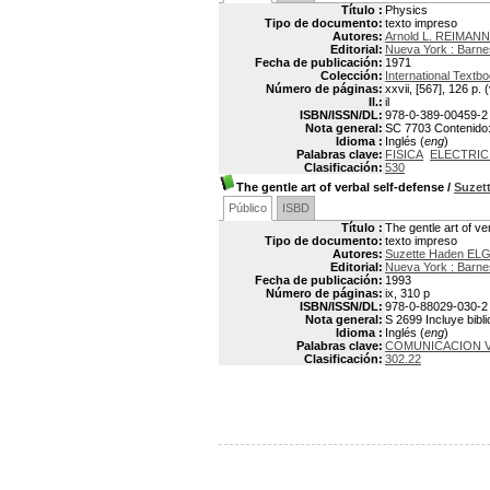
Título :
Physics
Tipo de documento:
texto impreso
Autores:
Arnold L. REIMANN
Editorial:
Nueva York : Barne
Fecha de publicación:
1971
Colección:
International Textb
Número de páginas:
xxvii, [567], 126 p. (
Il.:
il
ISBN/ISSN/DL:
978-0-389-00459-2
Nota general:
SC 7703 Contenido: v
Idioma :
Inglés (
eng
)
Palabras clave:
FISICA
ELECTRIC
Clasificación:
530
The gentle art of verbal self-defense
/
Suzet
Público
ISBD
Título :
The gentle art of ve
Tipo de documento:
texto impreso
Autores:
Suzette Haden EL
Editorial:
Nueva York : Barne
Fecha de publicación:
1993
Número de páginas:
ix, 310 p
ISBN/ISSN/DL:
978-0-88029-030-2
Nota general:
S 2699 Incluye bibli
Idioma :
Inglés (
eng
)
Palabras clave:
COMUNICACION 
Clasificación:
302.22