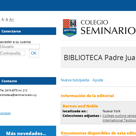
A-
A
A+
Conectarse
acceder a su cuenta
BIBLIOTECA Padre Juan 
Nueva búsqueda
Ayuda
Contacto
Tel. 2418 4075 int. 212
biblioteca@seminario.edu.uy
Información de la editorial
Barnes and Noble
localizada en :
Nueva York
contacto
Colecciones adjuntas :
College outline series
International Textbo
Más novedades...
Documentos disponibles de esta editor