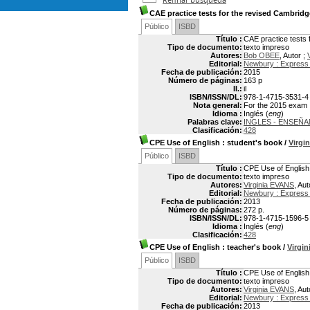
CAE practice tests for the revised Cambri
Público
ISBD
Título :
CAE practice tests
Tipo de documento:
texto impreso
Autores:
Bob OBEE
, Autor ;
Editorial:
Newbury : Express 
Fecha de publicación:
2015
Número de páginas:
163 p
Il.:
il
ISBN/ISSN/DL:
978-1-4715-3531-4
Nota general:
For the 2015 exam
Idioma :
Inglés (
eng
)
Palabras clave:
INGLES - ENSEÑ
Clasificación:
428
CPE Use of English
: student's book
/
Virgi
Público
ISBD
Título :
CPE Use of English 
Tipo de documento:
texto impreso
Autores:
Virginia EVANS
, Aut
Editorial:
Newbury : Express 
Fecha de publicación:
2013
Número de páginas:
272 p.
ISBN/ISSN/DL:
978-1-4715-1596-5
Idioma :
Inglés (
eng
)
Clasificación:
428
CPE Use of English
: teacher's book
/
Virgi
Público
ISBD
Título :
CPE Use of English 
Tipo de documento:
texto impreso
Autores:
Virginia EVANS
, Aut
Editorial:
Newbury : Express 
Fecha de publicación:
2013