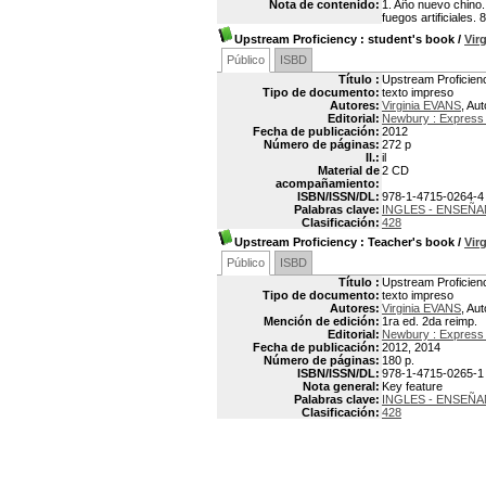
Nota de contenido:
1. Año nuevo chino.
fuegos artificiales.
Upstream Proficiency
: student's book
/
Vir
Público
ISBD
Título :
Upstream Proficienc
Tipo de documento:
texto impreso
Autores:
Virginia EVANS
, Aut
Editorial:
Newbury : Express 
Fecha de publicación:
2012
Número de páginas:
272 p
Il.:
il
Material de
2 CD
acompañamiento:
ISBN/ISSN/DL:
978-1-4715-0264-4
Palabras clave:
INGLES - ENSEÑ
Clasificación:
428
Upstream Proficiency
: Teacher's book
/
Vir
Público
ISBD
Título :
Upstream Proficien
Tipo de documento:
texto impreso
Autores:
Virginia EVANS
, Aut
Mención de edición:
1ra ed. 2da reimp.
Editorial:
Newbury : Express 
Fecha de publicación:
2012, 2014
Número de páginas:
180 p.
ISBN/ISSN/DL:
978-1-4715-0265-1
Nota general:
Key feature
Palabras clave:
INGLES - ENSEÑ
Clasificación:
428