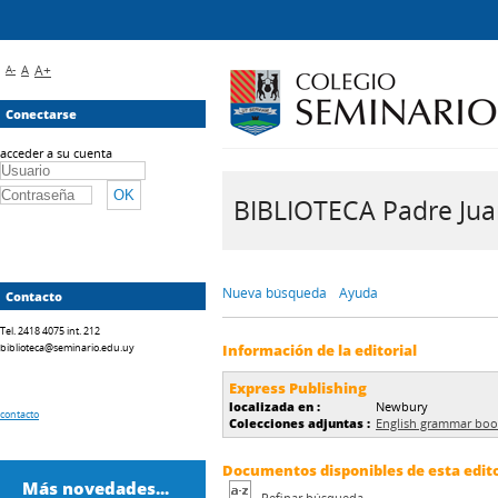
A-
A
A+
Conectarse
acceder a su cuenta
BIBLIOTECA Padre Juan 
Nueva búsqueda
Ayuda
Contacto
Tel. 2418 4075 int. 212
biblioteca@seminario.edu.uy
Información de la editorial
Express Publishing
localizada en :
Newbury
contacto
Colecciones adjuntas :
English grammar bo
Documentos disponibles de esta editor
Más novedades...
Refinar búsqueda