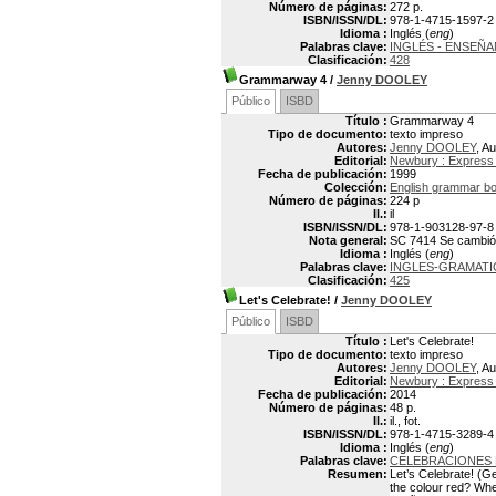
Número de páginas:
272 p.
ISBN/ISSN/DL:
978-1-4715-1597-2
Idioma :
Inglés (
eng
)
Palabras clave:
INGLÉS - ENSEÑA
Clasificación:
428
Grammarway 4
/
Jenny DOOLEY
Público
ISBD
Título :
Grammarway 4
Tipo de documento:
texto impreso
Autores:
Jenny DOOLEY
, Au
Editorial:
Newbury : Express 
Fecha de publicación:
1999
Colección:
English grammar b
Número de páginas:
224 p
Il.:
il
ISBN/ISSN/DL:
978-1-903128-97-8
Nota general:
SC 7414 Se cambió l
Idioma :
Inglés (
eng
)
Palabras clave:
INGLES-GRAMATI
Clasificación:
425
Let's Celebrate!
/
Jenny DOOLEY
Público
ISBD
Título :
Let's Celebrate!
Tipo de documento:
texto impreso
Autores:
Jenny DOOLEY
, Au
Editorial:
Newbury : Express 
Fecha de publicación:
2014
Número de páginas:
48 p.
Il.:
il., fot.
ISBN/ISSN/DL:
978-1-4715-3289-4
Idioma :
Inglés (
eng
)
Palabras clave:
CELEBRACIONES
Resumen:
Let’s Celebrate! (G
the colour red? Whe