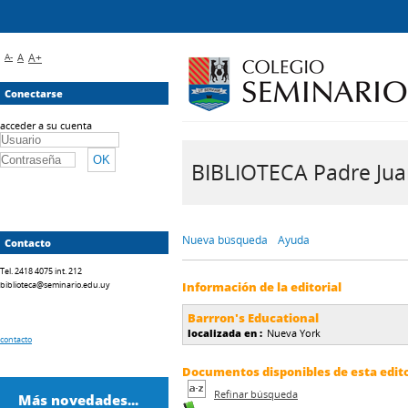
A-
A
A+
Conectarse
acceder a su cuenta
BIBLIOTECA Padre Juan 
Nueva búsqueda
Ayuda
Contacto
Tel. 2418 4075 int. 212
biblioteca@seminario.edu.uy
Información de la editorial
Barrron's Educational
localizada en :
Nueva York
contacto
Documentos disponibles de esta editor
Refinar búsqueda
Más novedades...