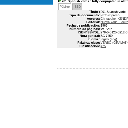
201 Spanish verbs
: fully conjugated in all 
Público
ISBD
Título :
201 Spanish verbs : 
Tipo de documento:
texto impreso
Autores:
Christopher KEND
Editorial:
Nueva York : Barrro
Fecha de publicación:
1963
Número de páginas:
xv, 221p
ISBN/ISSN/DL:
978-0-8120-0212-6
Nota general:
SC 7450
Idioma :
Inglés (
eng
)
Palabras clave:
VERBO (GRAMATI
Clasificación:
425