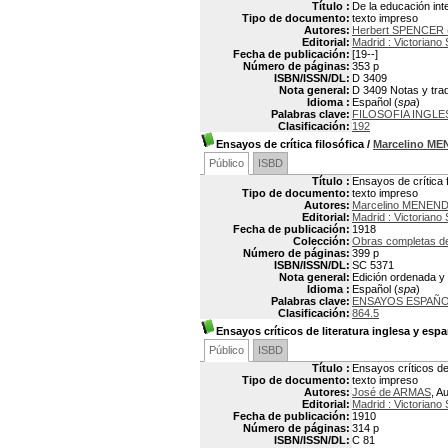
Título :
De la educación inte
Tipo de documento:
texto impreso
Autores:
Herbert SPENCER 
Editorial:
Madrid : Victoriano
Fecha de publicación:
[19--]
Número de páginas:
353 p
ISBN/ISSN/DL:
D 3409
Nota general:
D 3409 Notas y trad
Idioma :
Español (
spa
)
Palabras clave:
FILOSOFIA INGLE
Clasificación:
192
Ensayos de crítica filosófica
/
Marcelino M
Público
ISBD
Título :
Ensayos de crítica f
Tipo de documento:
texto impreso
Autores:
Marcelino MENEND
Editorial:
Madrid : Victoriano
Fecha de publicación:
1918
Colección:
Obras completas d
Número de páginas:
399 p
ISBN/ISSN/DL:
SC 5371
Nota general:
Edición ordenada y a
Idioma :
Español (
spa
)
Palabras clave:
ENSAYOS ESPAÑ
Clasificación:
864.5
Ensayos críticos de literatura inglesa y esp
Público
ISBD
Título :
Ensayos críticos de 
Tipo de documento:
texto impreso
Autores:
José de ARMAS
, A
Editorial:
Madrid : Victoriano
Fecha de publicación:
1910
Número de páginas:
314 p
ISBN/ISSN/DL:
C 81