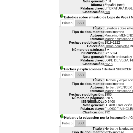
Nota general:
C 81
Idioma :
Español (
spa
)
Palabras clave:
LITERATURA INGL
Clasificación:
809
Estudios sobre el teatro de Lope de Vega
/
M
Público
ISBD
Título :
Estudios sobre el t
Tipo de documento:
texto impreso
Autores:
Marcelino MENEND
Editorial:
Madrid : Victoriano
Fecha de publicación:
1919-1922
Colección:
Obras completas
nu
Número de páginas:
3 v
ISBN/ISSN/DL:
SC 5624
Nota general:
Edición ordenada y a
Palabras clave:
LOPE DE VEGA, F
Clasificación:
862.3
Hechos y explicaciones
/
Herbert SPENCER
Público
ISBD
Título :
Hechos y explicaci
Tipo de documento:
texto impreso
Autores:
Herbert SPENCER 
Editorial:
Madrid : Victoriano
Fecha de publicación:
1903
Número de páginas:
320 p
ISBN/ISSN/DL:
D 3400
Nota general:
D 3400 Traducción 
Palabras clave:
FILOSOFIA INGLE
Clasificación:
192
Herbart y la educación por la instrucción
/
G
Público
ISBD
Título :
Herbart y la educaci
Tipo de documento:
texto impreso