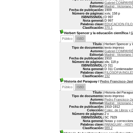
Autores:
Gabriel COMPAYRÉ
Editorial:
Madrid : Victoriano
Fecha de publicación:
1909
Número de páginas:
xxiv, 158 p
ISBN/ISSN/DL:
D 997
Nota general:
D 997
Palabras clave:
EDUCACION-FILO
Clasificación:
370.1
Herbert Spencer y la educación científica
/
G
Público
ISBD
Título :
Herbert Spencer y l
Tipo de documento:
texto impreso
Autores:
Gabriel COMPAYRÉ
Editorial:
Madrid : Victoriano
Fecha de publicación:
1910
Número de páginas:
xliv, 118 p
ISBN/ISSN/DL:
D 311
Nota general:
D 311 Contieneadem
Palabras clave:
FILOSOFIA INGLE
Clasificación:
192
Historia del Paraguay
/
Pedro Francisco-Ja
Público
ISBD
Título :
Historia del Paragu
Tipo de documento:
texto impreso
Autores:
Pedro Francisco-J
Editorial:
Madrid : Victoriano
Fecha de publicación:
1910-1912
Colección:
Colec. de Libros y 
Número de páginas:
2 v
ISBN/ISSN/DL:
SC 7929
Nota general:
Notas y correccion
Palabras clave:
PARAGUAY - HIST
Clasificación:
989.2