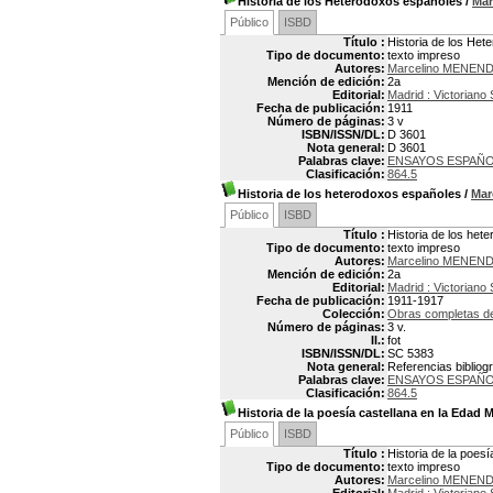
Historia de los Heterodoxos españoles
/
Ma
Público
ISBD
Título :
Historia de los He
Tipo de documento:
texto impreso
Autores:
Marcelino MENEND
Mención de edición:
2a
Editorial:
Madrid : Victoriano
Fecha de publicación:
1911
Número de páginas:
3 v
ISBN/ISSN/DL:
D 3601
Nota general:
D 3601
Palabras clave:
ENSAYOS ESPAÑ
Clasificación:
864.5
Historia de los heterodoxos españoles
/
Mar
Público
ISBD
Título :
Historia de los het
Tipo de documento:
texto impreso
Autores:
Marcelino MENEND
Mención de edición:
2a
Editorial:
Madrid : Victoriano
Fecha de publicación:
1911-1917
Colección:
Obras completas d
Número de páginas:
3 v.
Il.:
fot
ISBN/ISSN/DL:
SC 5383
Nota general:
Referencias bibliogr
Palabras clave:
ENSAYOS ESPAÑ
Clasificación:
864.5
Historia de la poesía castellana en la Edad 
Público
ISBD
Título :
Historia de la poes
Tipo de documento:
texto impreso
Autores:
Marcelino MENEND