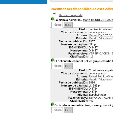
Documentos disponibles de esta edito
Refinar búsqueda
La ciencia del verso
/
Mario MENDEZ BEJA
Público
ISBD
Título :
La ciencia del vers
Tipo de documento:
texto impreso
Autores:
Mario MENDEZ B
Editorial:
Madrid : Victoriano
Fecha de publicación:
1907
Número de páginas:
454 p
ISBN/ISSN/DL:
D 1427
Nota general:
D 1427
Palabras clave:
VERSIFICACION
Clasificación:
416
El delicuente español
: el lenguaje, estudio
Público
ISBD
Título :
El delicuente españo
Tipo de documento:
texto impreso
Autores:
Rafael SALILLAS
, 
Editorial:
Madrid : Victoriano
Fecha de publicación:
1896
Número de páginas:
vii, 343 p
ISBN/ISSN/DL:
D 3754
Nota general:
D 3754
Idioma :
Español (
spa
)
Palabras clave:
ESPAÑOL-PALABR
Clasificación:
467
De la educación intelectual, moral y física
/
Público
ISBD