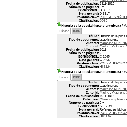
Editorial:
Madrid : Victoriano
Fecha de publicación:
1911-1916
Número de páginas:
3 v
ISBN/ISSN/DL:
D 3617
Nota general:
D 3617
Palabras clave:
POESIA ESPAÑOL
Clasificación:
864.5
Historia de la poesía hispano-americana
/
M
Público
ISBD
Título :
Historia de la poes
Tipo de documento:
texto impreso
Autores:
Marcelino MENEND
Editorial:
Madrid : Victoriano
Fecha de publicación:
1911
Número de páginas:
v
ISBN/ISSN/DL:
C 2865
Nota general:
C 2865
Palabras clave:
POESIA HISPANOA
Clasificación:
H861.9
Historia de la poesía hispano-americana
/
M
Público
ISBD
Título :
Historia de la poes
Tipo de documento:
texto impreso
Autores:
Marcelino MENEND
Editorial:
Madrid : Victoriano
Fecha de publicación:
1911-1913
Colección:
Obras completas
nu
Número de páginas:
2 v
ISBN/ISSN/DL:
SC 5539
Nota general:
Referencias bibliogr
Palabras clave:
POESIA HISPANOA
Clasificación:
H861.09