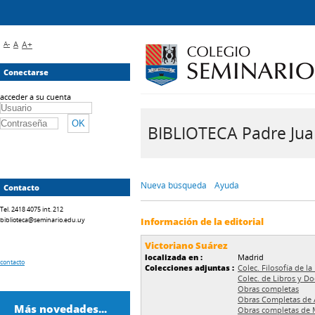
A-
A
A+
Conectarse
acceder a su cuenta
BIBLIOTECA Padre Juan 
Nueva búsqueda
Ayuda
Contacto
Tel. 2418 4075 int. 212
biblioteca@seminario.edu.uy
Información de la editorial
Victoriano Suárez
localizada en :
Madrid
contacto
Colecciones adjuntas :
Colec. Filosofía de l
Colec. de Libros y D
Obras completas
Obras Completas de 
Más novedades...
Obras completas de 