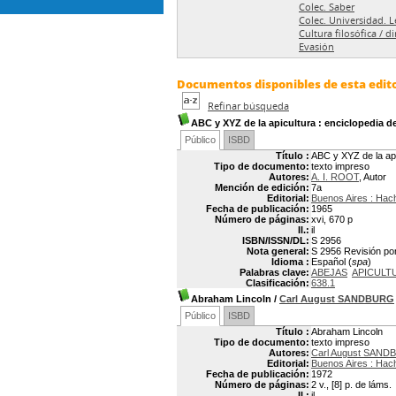
Colec. Saber
Colec. Universidad. L
Cultura filosófica / d
Evasión
Documentos disponibles de esta edito
Refinar búsqueda
ABC y XYZ de la apicultura
: enciclopedia de 
Público
ISBD
Título :
ABC y XYZ de la apic
Tipo de documento:
texto impreso
Autores:
A. I. ROOT
, Autor
Mención de edición:
7a
Editorial:
Buenos Aires : Hac
Fecha de publicación:
1965
Número de páginas:
xvi, 670 p
Il.:
il
ISBN/ISSN/DL:
S 2956
Nota general:
S 2956 Revisión por
Idioma :
Español (
spa
)
Palabras clave:
ABEJAS
APICULT
Clasificación:
638.1
Abraham Lincoln
/
Carl August SANDBURG
Público
ISBD
Título :
Abraham Lincoln
Tipo de documento:
texto impreso
Autores:
Carl August SAND
Editorial:
Buenos Aires : Hac
Fecha de publicación:
1972
Número de páginas:
2 v., [8] p. de láms.
Il.:
il