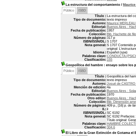
La estructura del comportamiento
/
Mauric
Público
ISBD
Título :
La estructura del 
Tipo de documento:
texto impreso
Autores:
Maurice MERLEAU
Editorial:
Buenos Aires : Hac
Fecha de publicación:
1957
Colección:
Bib. Hachette de fil
Número de páginas:
317 p
ISBN/ISSN/DL:
S 1707
Nota general:
S 1707 Contenido pa
original: L'estruct
Idioma :
Español (
spa
)
Palabras clave:
CONDUCTA (PSIC
Clasificación:
155
Geopolítica del hambre
: ensayo sobre los 
Público
ISBD
Título :
Geopolítica del ha
Tipo de documento:
texto impreso
Autores:
Josué de CASTRO 
Mención de edición:
4a
Editorial:
Buenos Aires : Sola
Fecha de publicación:
1970
Otro editor:
Buenos Aires : Hac
Colección:
Bib. Dimensión amer
Número de páginas:
409 p., [16] p. de l
Il.:
il
ISBN/ISSN/DL:
SC 6192
Nota general:
SC 6192 Prefacios: 
Título original: Geo
Palabras clave:
HAMBRE COLECT
Clasificación:
304.6
El Libro de la Gran Extinción de Gotama el