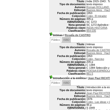
Título :
India 1915-1943 : 
Tipo de documento:
texto impreso
Autores:
Romain ROLLAND (
Editorial:
Buenos Aires : Hac
Fecha de publicación:
1953
Colección:
Colec. El mirador
Número de páginas:
495 p
ISBN/ISSN/DL:
SC 1272
Nota general:
SC 1272 Apéndice: C
Palabras clave:
INDIA-HISTORIA
Clasificación:
954.035
Intimas
/
Rosalía de CASTRO
Público
ISBD
Título :
Intimas
Tipo de documento:
texto impreso
Autores:
Rosalía de CASTR
Editorial:
Buenos Aires : Hac
Fecha de publicación:
1953
Colección:
Colec. Narciso
Número de páginas:
205 p
ISBN/ISSN/DL:
C 1384
Nota general:
C 1384 Selección y
Palabras clave:
POESIA ESPAÑOL
Clasificación:
861.5
Introducción a la estética
/
Jean Paul RICH
Público
ISBD
Título :
Introducción a la es
Tipo de documento:
texto impreso
Autores:
Jean Paul RICHTE
Editorial:
Buenos Aires : Hac
Fecha de publicación:
1976
Colección:
Colec. Las ideas y l
Número de páginas:
95 p
ISBN/ISSN/DL:
S 1849