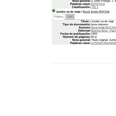
Nota general:
S 1849 Prólogo: J. 
Palabras clave:
ESTETICA
Clasificación:
701.1
Jumbo va de viaje
/
René Arditi ROCHA
Público
ISBD
Título :
Jumbo va de viaje
Tipo de documento:
texto impreso
Autores:
René Arditi ROCHA
Editorial:
Buenos Aires : Hac
Fecha de publicación:
1952
Número de páginas:
60 p.
Nota general:
Titulo original: Ju
Palabras clave:
LITERATURA INFA