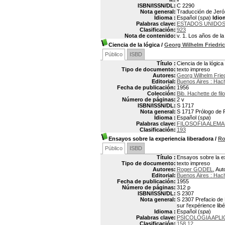
ISBN/ISSN/DL:
C 2290
Nota general:
Traducción de Jerón
Idioma :
Español (
spa
)
Idio
Palabras clave:
ESTADOS UNIDOS -
Clasificación:
923
Nota de contenido:
v. 1. Los años de la
Ciencia de la lógica
/
Georg Wilhelm Friedr
Público
ISBD
Título :
Ciencia de la lógica
Tipo de documento:
texto impreso
Autores:
Georg Wilhelm Fri
Editorial:
Buenos Aires : Hac
Fecha de publicación:
1956
Colección:
Bib. Hachette de fil
Número de páginas:
2 v
ISBN/ISSN/DL:
S 1717
Nota general:
S 1717 Prólogo de R
Idioma :
Español (
spa
)
Palabras clave:
FILOSOFIA ALEM
Clasificación:
193
Ensayos sobre la experiencia liberadora
/
Ro
Público
ISBD
Título :
Ensayos sobre la ex
Tipo de documento:
texto impreso
Autores:
Roger GODEL
, Aut
Editorial:
Buenos Aires : Hac
Fecha de publicación:
1955
Número de páginas:
312 p
ISBN/ISSN/DL:
S 2307
Nota general:
S 2307 Prefacio de M
sur l'expérience libé
Idioma :
Español (
spa
)
Palabras clave:
PSICOLOGIA APL
Clasificación:
158.12