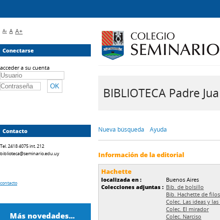
A-
A
A+
Conectarse
acceder a su cuenta
BIBLIOTECA Padre Juan 
Nueva búsqueda
Ayuda
Contacto
Tel. 2418 4075 int. 212
biblioteca@seminario.edu.uy
Información de la editorial
Hachette
localizada en :
Buenos Aires
contacto
Colecciones adjuntas :
Bib. de bolsillo
Bib. Hachette de filos
Colec. Las ideas y las
Colec. El mirador
Más novedades...
Colec. Narciso