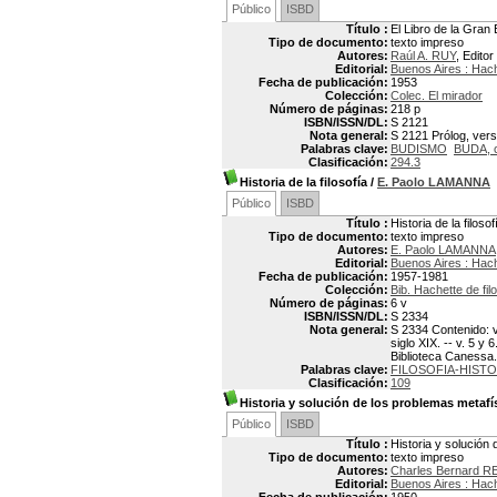
Público
ISBD
Título :
El Libro de la Gran
Tipo de documento:
texto impreso
Autores:
Raúl A. RUY
, Editor
Editorial:
Buenos Aires : Hac
Fecha de publicación:
1953
Colección:
Colec. El mirador
Número de páginas:
218 p
ISBN/ISSN/DL:
S 2121
Nota general:
S 2121 Prólog, versi
Palabras clave:
BUDISMO
BUDA, c
Clasificación:
294.3
Historia de la filosofía
/
E. Paolo LAMANNA
Público
ISBD
Título :
Historia de la filosof
Tipo de documento:
texto impreso
Autores:
E. Paolo LAMANNA
Editorial:
Buenos Aires : Hac
Fecha de publicación:
1957-1981
Colección:
Bib. Hachette de fil
Número de páginas:
6 v
ISBN/ISSN/DL:
S 2334
Nota general:
S 2334 Contenido: v.
siglo XIX. -- v. 5 y
Biblioteca Canessa. T
Palabras clave:
FILOSOFIA-HISTO
Clasificación:
109
Historia y solución de los problemas metafí
Público
ISBD
Título :
Historia y solución
Tipo de documento:
texto impreso
Autores:
Charles Bernard 
Editorial:
Buenos Aires : Hac