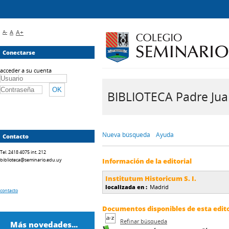
A-
A
A+
Conectarse
acceder a su cuenta
BIBLIOTECA Padre Juan 
Nueva búsqueda
Ayuda
Contacto
Tel. 2418 4075 int. 212
biblioteca@seminario.edu.uy
Información de la editorial
Institutum Historicum S. I.
localizada en :
Madrid
contacto
Documentos disponibles de esta editor
Refinar búsqueda
Más novedades...