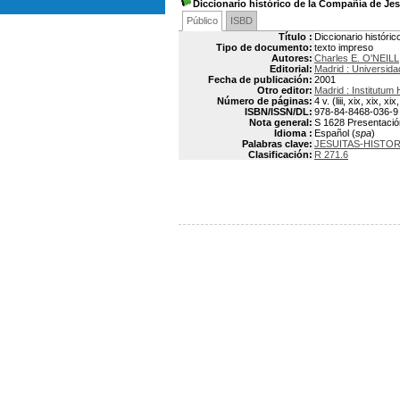
Diccionario histórico de la Compañía de Je
Público
ISBD
Título :
Diccionario históri
Tipo de documento:
texto impreso
Autores:
Charles E. O'NEILL
Editorial:
Madrid : Universidad
Fecha de publicación:
2001
Otro editor:
Madrid : Institutum 
Número de páginas:
4 v. (liii, xix, xix, xi
ISBN/ISSN/DL:
978-84-8468-036-9
Nota general:
S 1628 Presentación:
Idioma :
Español (
spa
)
Palabras clave:
JESUITAS-HISTOR
Clasificación:
R 271.6