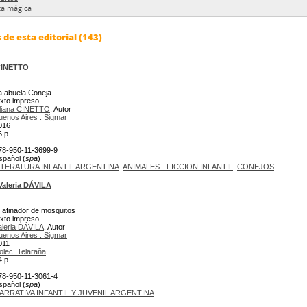
ta mágica
de esta editorial (143)
 CINETTO
a abuela Coneja
exto impreso
iliana CINETTO
, Autor
uenos Aires : Sigmar
016
6 p.
78-950-11-3699-9
spañol (
spa
)
ITERATURA INFANTIL ARGENTINA
ANIMALES - FICCION INFANTIL
CONEJOS
Valeria DÁVILA
l afinador de mosquitos
exto impreso
aleria DÁVILA
, Autor
uenos Aires : Sigmar
011
olec. Telaraña
4 p.
78-950-11-3061-4
spañol (
spa
)
ARRATIVA INFANTIL Y JUVENIL ARGENTINA