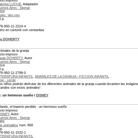
exto impreso
abrina LUQUE
, Adaptador
uenos Aires : Sigmar
010
olec. Veo veo
0 p.
78-950-11-2224-4
ibro en cartoné con ventanitas
la DOHERTY
nimales de la granja
exto impreso
aula DOHERTY
, Autor
uenos Aires : Sigmar
014
0 p.
78-950-11-2798-0
ITERATURA INFANTIL
ANIMALES DE LA GRANJA - FICCION INFANTIL
ojo - verde
os niños podrán disfrutar de los diferentes animales de la granja cuando levanten las imáge
randes son estos animales!
: un hermoso sueño
/
DISNEY
tlantis, el imperio perdido : un hermoso sueño
exto impreso
ISNEY
, Autor
uenos Aires : Sigmar
001
is animalitos
num. 858
p.
78-950-11-1532-1
ITERATURA INFANTIL