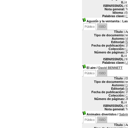
Il.:
il
ISBN/ISSN/DL:
9
Nota general:
T
Idioma :
E
Palabras clave:
C
Agustín y la ventanita
: Las
Público
ISBD
Título :
A
Tipo de documento:
t
Autores:
M
Editorial:
B
Fecha de publicación:
1
Colección:
C
Número de páginas:
2
Il.:
il
ISBN/ISSN/DL:
9
Palabras clave:
L
El aire
/
David BENNETT
Público
ISBD
Título :
El
Tipo de documento:
t
Autores:
D
Editorial:
B
Fecha de publicación:
1
Colección:
C
Número de páginas:
2
Il.:
il
ISBN/ISSN/DL:
9
Nota general:
T
Animales divertidos
/
Sabr
Público
ISBD
Título :
A