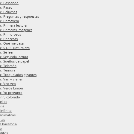
c. Paseando
c. Paseo
c. Peluches
c. Preguntas y respuestas
c. Primavera
c. Primera lectura
c. Primeras imágenes
c. Primorosos
c. Princesas
c. Qué me pasa
c. S.O.S. Naturaleza
c. Sé leer
c. Segunda lectura
c. Sueños de papel
c. Telaraña
c. Ternura
c. Troquelados gigantes
c. Van y vienen
c. Veo veo
c. Verde Limón
c. Yo pregunto
rín, colorado
ellos
ella
 infinito
animalitos
itas
é hacemos?
ío
ditos