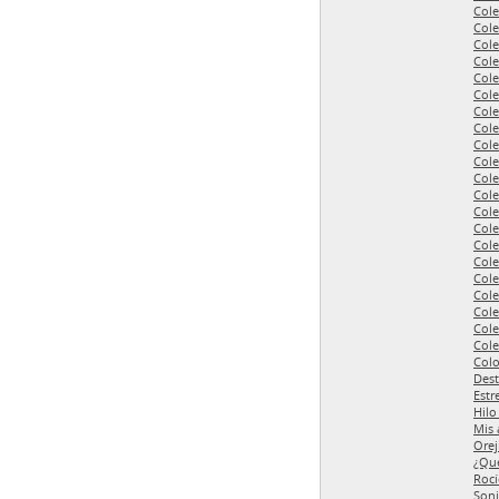
Cole
Cole
Cole
Cole
Cole
Cole
Cole
Cole
Cole
Cole
Cole
Cole
Cole
Cole
Cole
Cole
Cole
Cole
Cole
Cole
Cole
Colo
Dest
Estr
Hilo
Mis 
Orej
¿Qu
Roc
Soni