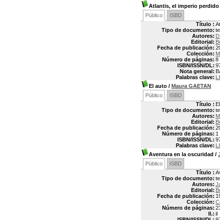
Atlantis, el imperio perdido
Público
ISBD
Título :
At
Tipo de documento:
t
Autores:
D
Editorial:
B
Fecha de publicación:
2
Colección:
M
Número de páginas:
8 
ISBN/ISSN/DL:
9
Nota general:
B
Palabras clave:
L
El auto
/
Maura GAETAN
Público
ISBD
Título :
E
Tipo de documento:
t
Autores:
M
Editorial:
B
Fecha de publicación:
2
Número de páginas:
1 
ISBN/ISSN/DL:
9
Palabras clave:
L
Aventura en la oscuridad
/
Público
ISBD
Título :
A
Tipo de documento:
t
Autores:
J
Editorial:
B
Fecha de publicación:
1
Colección:
C
Número de páginas:
2
Il.:
il
ISBN/ISSN/DL:
9