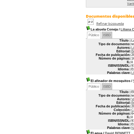
Vari
Documentos disponibles 
Refinar búsqueda
La abuela Coneja
/
Liliana
Público
ISBD
Título :
L
Tipo de documento:
t
Autores:
L
Editorial:
B
Fecha de publicación:
2
Número de páginas:
1
Il.:
il.
ISBN/ISSN/DL:
9
Idioma :
E
Palabras clave:
L
El afinador de mosquitos
/
Público
ISBD
Título :
E
Tipo de documento:
t
Autores:
V
Editorial:
B
Fecha de publicación:
2
Colección:
C
Número de páginas:
6
Il.:
il
ISBN/ISSN/DL:
9
Idioma :
E
Palabras clave:
N
El agua
/
David BENNETT