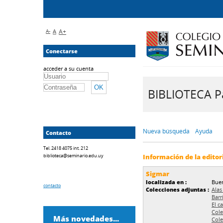
A-
A
A+
Conectarse
acceder a su cuenta
BIBLIOTECA Pa
Nueva búsqueda
Ayuda
Contacto
Tel. 2418 4075 int. 212
biblioteca@seminario.edu.uy
Información de la editor
Sigmar
localizada en :
Buen
contacto
Colecciones adjuntas :
Alas
Barr
El c
Cole
Más novedades...
Cole