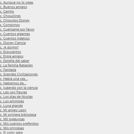
c. Aunque no lo creas
c. Buenos amigos
c. Camilo
c. Chiquilines
c. Chiquitos Disney
c. Contornos
c. Cuéntame por favor
c. Cuentos gigantes
c. Cuentos mágicos
c. Disney Ciencia
c. ¡A dormir!
c. Ecocuentos
c. Entre amigos
c. Estrella del saber
c. La familia Rataplán
c. Fantasía
c. Grandes Civilizaciones
c. Había una vez...
c. Hablemos de...
c. Jugando con la ciencia
c. Leo con figuras
c. Los días de Nicolás
c. Los whimsies
c. Luna grande
c. Mi amigo León
c. Mi primera biblioteca
c. Mil preguntas
c. Mis cuentos preferidos
c. Mis princesas
c. El osito sabe