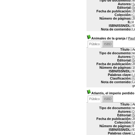
Tipo de documento:
t
Autores:
S
Editorial:
B
Fecha de publicación:
2
Colección:
C
Número de páginas:
2
Il.:
il
ISBN/ISSN/DL:
9
Nota de contenido:
L
Animales de la granja
/
Pau
Público
ISBD
Título :
A
Tipo de documento:
t
Autores:
P
Editorial:
B
Fecha de publicación:
2
Número de páginas:
1
ISBN/ISSN/DL:
9
Palabras clave:
L
Clasificación:
R
Nota de contenido:
L
g
Atlantis, el imperio perdido
Público
ISBD
Título :
A
Tipo de documento:
t
Autores:
D
Editorial:
B
Fecha de publicación:
2
Colección:
M
Número de páginas:
8 
ISBN/ISSN/DL:
9
Palabras clave:
L