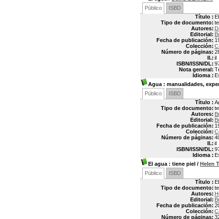
Público
ISBD
Título :
E
Tipo de documento:
t
Autores:
D
Editorial:
B
Fecha de publicación:
1
Colección:
C
Número de páginas:
2
Il.:
il
ISBN/ISSN/DL:
9
Nota general:
T
Idioma :
E
Agua
: manualidades, expe
Público
ISBD
Título :
A
Tipo de documento:
t
Autores:
B
Editorial:
B
Fecha de publicación:
1
Colección:
C
Número de páginas:
4
Il.:
il
ISBN/ISSN/DL:
9
Idioma :
E
El agua
: tiene piel
/
Helen 
Público
ISBD
Título :
El
Tipo de documento:
t
Autores:
H
Editorial:
B
Fecha de publicación:
2
Colección:
C
Número de páginas:
3