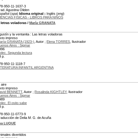
78-950-11-1637-3
rad. Agustina Oliden
spañol (
spa
)
Idioma original :
Inglés (
eng
)
IENCIAS FISICAS - LIBROS PARA NIÑOS
 letras voladoras
/
María GRANATA
gustín y la ventanita : Las letras voladoras
exto impreso
aría GRANATA (1923-)
, Autor ;
Elena TORRES
, Ilustrador
uenos Aires : Sigmar
996
olec. Segunda lectura
4 p.
78-950-11-1118-7
ITERATURA INFANTIL ARGENTINA
 aire
exto impreso
avid BENNETT
, Autor ;
Rosalinda KIGHTLEY
, Ilustrador
uenos Aires : Sigmar
989
olec. El osito sabe
8 p.
78-950-11-0773-9
raducción de Delia M. G. de Acuña
ina LUQUE
nimales divertidos