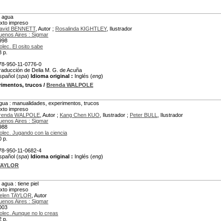
l agua
exto impreso
avid BENNETT
, Autor ;
Rosalinda KIGHTLEY
, Ilustrador
uenos Aires : Sigmar
998
olec. El osito sabe
8 p.
78-950-11-0776-0
raducción de Delia M. G. de Acuña
spañol (
spa
)
Idioma original :
Inglés (
eng
)
rimentos, trucos
/
Brenda WALPOLE
gua : manualidades, experimentos, trucos
exto impreso
renda WALPOLE
, Autor ;
Kang Chen KUO
, Ilustrador ;
Peter BULL
, Ilustrador
uenos Aires : Sigmar
988
olec. Jugando con la ciencia
0 p.
78-950-11-0682-4
spañol (
spa
)
Idioma original :
Inglés (
eng
)
TAYLOR
 agua : tiene piel
exto impreso
elen TAYLOR
, Autor
uenos Aires : Sigmar
003
olec. Aunque no lo creas
2 p.