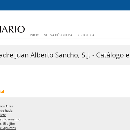
INICIO
NUEVA BÚSQUEDA
BIBLIOTECA
dre Juan Alberto Sancho, S.J. - Catálogo e
ial
os Aires
 de hada
ilete
astillo amarillo
c. El aljibe
c. Apuntes