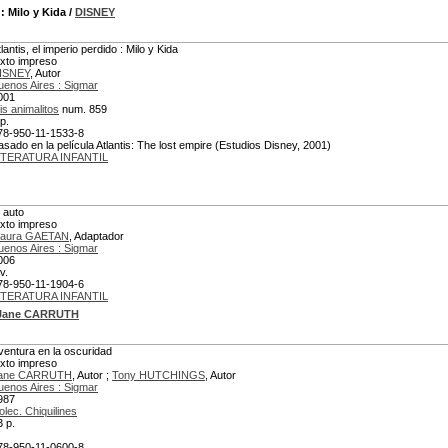
: Milo y Kida
/
DISNEY
lantis, el imperio perdido : Milo y Kida
exto impreso
ISNEY
, Autor
uenos Aires : Sigmar
001
is animalitos
num. 859
p.
78-950-11-1533-8
asado en la película Atlantis: The lost empire (Estudios Disney, 2001)
ITERATURA INFANTIL
l auto
exto impreso
aura GAETAN
, Adaptador
uenos Aires : Sigmar
006
v.
78-950-11-1904-6
ITERATURA INFANTIL
Jane CARRUTH
ventura en la oscuridad
exto impreso
ane CARRUTH
, Autor ;
Tony HUTCHINGS
, Autor
uenos Aires : Sigmar
987
olec. Chiquilines
3 p.
78-950-11-0600-8