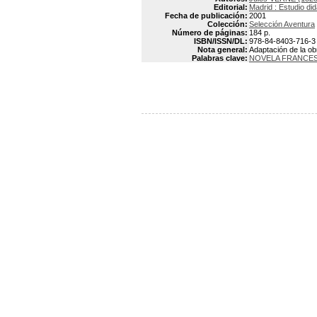
Editorial:
Madrid : Estudio did
Fecha de publicación:
2001
Colección:
Selección Aventura
Número de páginas:
184 p.
ISBN/ISSN/DL:
978-84-8403-716-3
Nota general:
Adaptación de la ob
Palabras clave:
NOVELA FRANCE