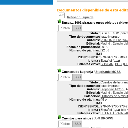
Documentos disponibles de esta editor
Refinar búsqueda
Busca... 1001 piratas y otros objetos
: ¡Nave
Público
ISBD
Título :
Busca... 1001 pirat
Tipo de documento:
texto impreso
Autores:
VORONTSOV (Nikol
Editorial:
Madrid : Estudio did
Fecha de publicación:
2016
Número de páginas:
[22 p.]
Il.:
il.
ISBN/ISSN/DL:
978-84-9786-706-1
Idioma :
Español (
spa
)
Palabras clave:
BUSCAR
BÚSQU
Cuentos de la granja
/
Stephanie MOSS
Público
ISBD
Título :
Cuentos de la granj
Tipo de documento:
texto impreso
Autores:
Stephanie MOSS
, 
Editorial:
Madrid : Estudio did
Colección:
Historias de 5 minu
Número de páginas:
48 p.
Il.:
il.
ISBN/ISSN/DL:
978-84-9786-978-2
Idioma :
Español (
spa
)
Idio
Palabras clave:
LITERATURA INFA
Cuentos para niños
/
Joff BROWN
Público
ISBD