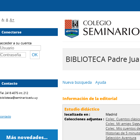
A-
A
A+
Conectarse
acceder a su cuenta
BIBLIOTECA Padre Juan 
Nueva búsqueda
Ayuda
Contacto
Tel. 2418 4075 int. 212
biblioteca@seminario.edu.uy
Información de la editorial
Estudio didáctico
localizada en :
Madrid
contacto
Colecciones adjuntas :
Colec. Cuentos clásic
Colec. Mi amigo Sigg
Colec. Mis cuentos d
Historias de 5 minut
Más novedades...
Selección Aventura