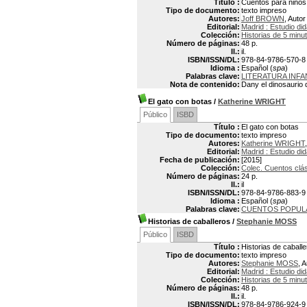
Título :
Cuentos para niños
Tipo de documento:
texto impreso
Autores:
Joff BROWN
, Autor
Editorial:
Madrid : Estudio did
Colección:
Historias de 5 minu
Número de páginas:
48 p.
Il.:
il.
ISBN/ISSN/DL:
978-84-9786-570-8
Idioma :
Español (
spa
)
Palabras clave:
LITERATURA INFA
Nota de contenido:
Dany el dinosaurio 
El gato con botas
/
Katherine WRIGHT
Público
ISBD
Título :
El gato con botas
Tipo de documento:
texto impreso
Autores:
Katherine WRIGHT
Editorial:
Madrid : Estudio did
Fecha de publicación:
[2015]
Colección:
Colec. Cuentos clá
Número de páginas:
24 p.
Il.:
il
ISBN/ISSN/DL:
978-84-9786-883-9
Idioma :
Español (
spa
)
Palabras clave:
CUENTOS POPUL
Historias de caballeros
/
Stephanie MOSS
Público
ISBD
Título :
Historias de caball
Tipo de documento:
texto impreso
Autores:
Stephanie MOSS
, 
Editorial:
Madrid : Estudio did
Colección:
Historias de 5 minu
Número de páginas:
48 p.
Il.:
il.
ISBN/ISSN/DL:
978-84-9786-924-9