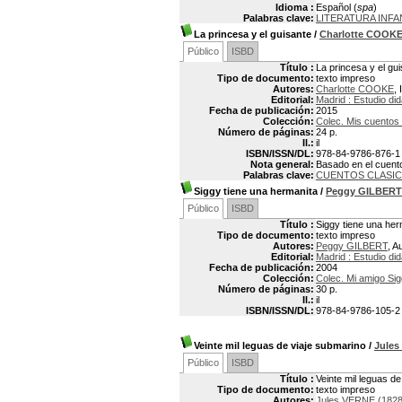
Idioma :
Español (
spa
)
Palabras clave:
LITERATURA INFA
La princesa y el guisante
/
Charlotte COOK
Público
ISBD
Título :
La princesa y el gu
Tipo de documento:
texto impreso
Autores:
Charlotte COOKE
, 
Editorial:
Madrid : Estudio did
Fecha de publicación:
2015
Colección:
Colec. Mis cuentos
Número de páginas:
24 p.
Il.:
il
ISBN/ISSN/DL:
978-84-9786-876-1
Nota general:
Basado en el cuent
Palabras clave:
CUENTOS CLASI
Siggy tiene una hermanita
/
Peggy GILBERT
Público
ISBD
Título :
Siggy tiene una her
Tipo de documento:
texto impreso
Autores:
Peggy GILBERT
, A
Editorial:
Madrid : Estudio did
Fecha de publicación:
2004
Colección:
Colec. Mi amigo Si
Número de páginas:
30 p.
Il.:
il
ISBN/ISSN/DL:
978-84-9786-105-2
Veinte mil leguas de viaje submarino
/
Jules
Público
ISBD
Título :
Veinte mil leguas d
Tipo de documento:
texto impreso
Autores:
Jules VERNE (1828