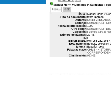
Manuel Montt y Domingo F. Sarmiento
: epi
Público
ISBD
Título :
Manuel Montt y Domi
Tipo de documento:
texto impreso
Autores:
Sergio VERGARA 
Editorial:
Santiago (CL) : Cen
Fecha de publicación:
1999
Otro editor:
Santiago (CL) : DI
Colección:
Fuentes para la hist
Número de páginas:
227 p.
Il.:
il
ISBN/ISSN/DL:
978-956-282-266-4
Nota general:
Estudio, selección y
Idioma :
Español (
spa
)
Palabras clave:
CHILE - HISTORIA
CORRESPONDENCI
Clasificación:
983.05