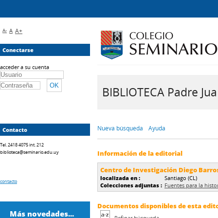
A-
A
A+
Conectarse
acceder a su cuenta
BIBLIOTECA Padre Juan 
Nueva búsqueda
Ayuda
Contacto
Tel. 2418 4075 int. 212
biblioteca@seminario.edu.uy
Información de la editorial
Centro de Investigación Diego Barro
localizada en :
Santiago (CL)
contacto
Colecciones adjuntas :
Fuentes para la histor
Documentos disponibles de esta editor
Más novedades...
Refinar búsqueda