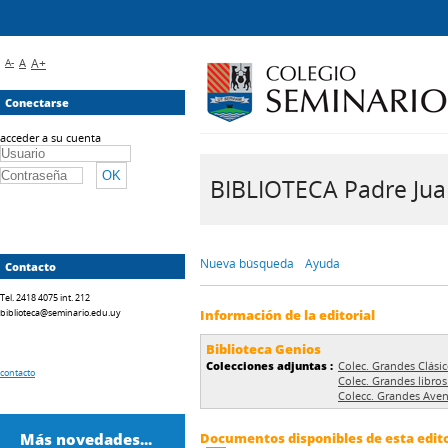
A-
A
A+
Conectarse
acceder a su cuenta
BIBLIOTECA Padre Juan 
Nueva búsqueda
Ayuda
Contacto
Tel. 2418 4075 int. 212
biblioteca@seminario.edu.uy
Información de la editorial
Biblioteca Genios
Colecciones adjuntas :
Colec. Grandes Clási
contacto
Colec. Grandes libros
Colecc. Grandes Aven
Más novedades...
Documentos disponibles de esta editor