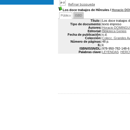
Refinar búsqueda
Los doce trabajos de Hércules
/
Horacio D
Público
ISBD
Título :
Los doce trabajos 
Tipo de documento:
texto impreso
Autores:
Horacio DOMING
Editorial:
Biblioteca Genios
Fecha de publicación:
s.d.
Colección:
Colecc. Grandes A
Número de páginas:
48 p.
Il.:
il.
ISBN/ISSN/DL:
978-950-782-148-6
Palabras clave:
LEYENDAS
HERC