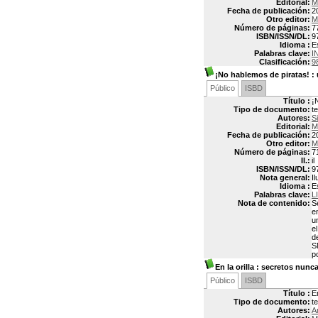
Editorial:
M
Fecha de publicación:
2
Otro editor:
M
Número de páginas:
7
ISBN/ISSN/DL:
9
Idioma :
E
Palabras clave:
I
Clasificación:
9
¡No hablemos de piratas!
: 
Público
ISBD
Título :
¡
Tipo de documento:
t
Autores:
S
Editorial:
M
Fecha de publicación:
2
Otro editor:
M
Número de páginas:
7
Il.:
il
ISBN/ISSN/DL:
9
Nota general:
I
Idioma :
E
Palabras clave:
L
Nota de contenido:
S
e
u
e
d
S
p
En la orilla
: secretos nunca
Público
ISBD
Título :
E
Tipo de documento:
t
Autores:
A