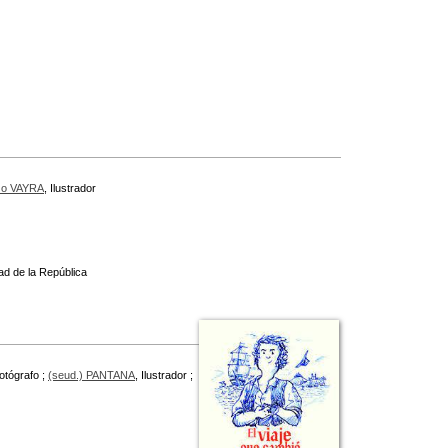
zo VAYRA
, Ilustrador
ad de la República
Fotógrafo ;
(seud.) PANTANA
, Ilustrador ;