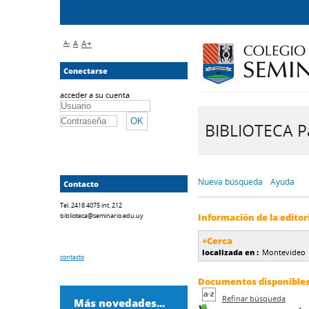
A-
A
A+
Conectarse
acceder a su cuenta
BIBLIOTECA Pa
Nueva búsqueda
Ayuda
Contacto
Tel. 2418 4075 int. 212
biblioteca@seminario.edu.uy
Información de la editor
+Cerca
localizada en :
Montevideo
contacto
Documentos disponibles d
Refinar búsqueda
Más novedades...