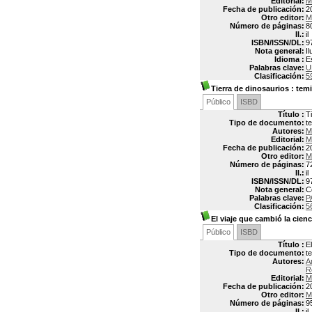
Editorial:
M
Fecha de publicación:
2
Otro editor:
M
Número de páginas:
80
Il.:
il
ISBN/ISSN/DL:
9
Nota general:
I
Idioma :
E
Palabras clave:
U
Clasificación:
5
Tierra de dinosaurios
: temi
Público
ISBD
Título :
T
Tipo de documento:
t
Autores:
M
Editorial:
M
Fecha de publicación:
2
Otro editor:
M
Número de páginas:
72
Il.:
il
ISBN/ISSN/DL:
9
Nota general:
C
Palabras clave:
P
Clasificación:
5
El viaje que cambió la cienc
Público
ISBD
Título :
E
Tipo de documento:
t
Autores:
A
R
Editorial:
M
Fecha de publicación:
2
Otro editor:
M
Número de páginas:
9
Il.:
il