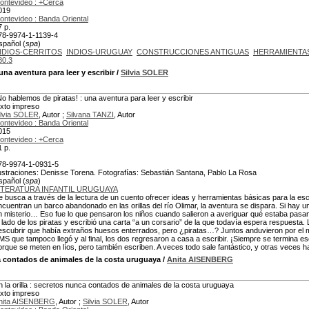
ontevideo : +Cerca
019
ontevideo : Banda Oriental
7 p.
78-9974-1-1139-4
spañol (
spa
)
NDIOS-CERRITOS
INDIOS-URUGUAY
CONSTRUCCIONES ANTIGUAS
HERRAMIENTA
80.3
una aventura para leer y escribir
/
Silvia SOLER
No hablemos de piratas! : una aventura para leer y escribir
exto impreso
ilvia SOLER
, Autor ;
Silvana TANZI
, Autor
ontevideo : Banda Oriental
015
ontevideo : +Cerca
1 p.
78-9974-1-0931-5
lustraciones: Denisse Torena. Fotografías: Sebastián Santana, Pablo La Rosa
spañol (
spa
)
ITERATURA INFANTIL URUGUAYA
e busca a través de la lectura de un cuento ofrecer ideas y herramientas básicas para la esc
ncuentran un barco abandonado en las orillas del río Olimar, la aventura se dispara. Si hay
n misterio… Eso fue lo que pensaron los niños cuando salieron a averiguar qué estaba pasa
l lado de los piratas y escribió una carta “a un corsario” de la que todavía espera respuest
escubrir que había extraños huesos enterrados, pero ¿piratas…? Juntos anduvieron por el m
MS que tampoco llegó y al final, los dos regresaron a casa a escribir. ¡Siempre se termina e
orque se meten en líos, pero también escriben. A veces todo sale fantástico, y otras veces
 contados de animales de la costa uruguaya
/
Anita AISENBERG
n la orilla : secretos nunca contados de animales de la costa uruguaya
exto impreso
nita AISENBERG
, Autor ;
Silvia SOLER
, Autor