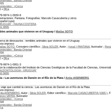
ontevideo : Banda Oriental
015
ontevideo : +Cerca
 + [3] p.
78-9974-1-0930-8
lustraciones: Pantana. Fotografías: Marcelo Casacuberta y otros
spañol (
spa
)
RUGUAY - FAUNA COSTERA
91.9895
bles animales que vivieron en el Uruguay
/
Matías SOTO
ierra de dinosaurios : temibles animales que vivieron en el Uruguay
exto impreso
atías SOTO
, Consejero científico ;
Silvia SOLER
, Autor ;
(seud.) PANTANA
, Ilustrador ;
Ren
ontevideo : Banda Oriental
016
ontevideo : +Cerca
 + [3] p.
78-9974-1-0951-3
on la colaboración del Instituto de Ciencias Geológicas de la Facultad de Ciencias, Universid
ALEONTOLOGIA - URUGUAY
60.9895
ia
: Las aventuras de Darwin en el Río de la Plata
/
Anita AISENBERG
l viaje que cambió la ciencia : Las aventuras de Darwin en el Río de la Plata
exto impreso
nita AISENBERG
, Autor ;
Silvia SOLER
, Editor científico ;
Marcelo CASACUBERTA (1965-)
, 
enzo VAYRA
, Ilustrador
ontevideo : +Cerca
018
ontevideo : Banda Oriental
5 p.