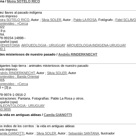
ena
/
Moira SOTELO RICO
iez llaves al pasado indígena
exto impreso
oira SOTELO RICO
, Autor ;
Silvia SOLER
, Autor ;
Pablo LA ROSA
, Fotógrafo ;
Fidel SCLAVO
ontevideo : +Cerca
022
19 p.
, fot.
78-99154-14898--
spañol (
spa
)
REHISTORIA
ARQUEOLOGIA - URUGUAY
ARQUEOLOGIA INDIGENA-URUGUAY
30.1
les misteriosos de nuestro pasado
/
Andrés RINDERKNECHT
igantes bajo tierra : animales misteriosos de nuestro pasado
exto impreso
ndrés RINDERKNECHT
, Autor ;
Silvia SOLER
, Autor
ontevideo : Banda Oriental
015
ontevideo : +Cerca
 + [3] p.
78-9974-1-0916-2
lustraciones: Pantana. Fotografías: Pablo La Rosa y otros.
spañol (
spa
)
ALEONTOLOGIA - URUGUAY
60.9895
la vida en antiguas aldeas
/
Camila GIANOTTI
os indios de los cerritos : la vida en antiguas aldeas
exto impreso
amila GIANOTTI
, Autor ;
Silvia SOLER
, Autor ;
Sebastián SANTANA
, Ilustrador