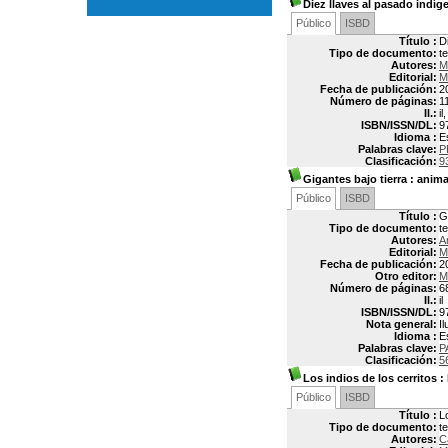
Diez llaves al pasado indíg
Público
ISBD
Título :
D
Tipo de documento:
t
Autores:
M
Editorial:
M
Fecha de publicación:
2
Número de páginas:
1
Il.:
il
ISBN/ISSN/DL:
9
Idioma :
E
Palabras clave:
P
Clasificación:
9
Gigantes bajo tierra
: anima
Público
ISBD
Título :
G
Tipo de documento:
t
Autores:
A
Editorial:
M
Fecha de publicación:
2
Otro editor:
M
Número de páginas:
68
Il.:
il
ISBN/ISSN/DL:
9
Nota general:
I
Idioma :
E
Palabras clave:
P
Clasificación:
5
Los indios de los cerritos
: 
Público
ISBD
Título :
L
Tipo de documento:
t
Autores:
C