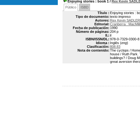
Enjoying stories
: book 1
/
Rex Kevin SADL
Público
ISBD
Título :
Enjoying stories : b
Tipo de documento:
texto impreso
Autores:
Rex Kevin SADLER
Editorial:
Cranberra : MacMil
Fecha de publicación:
1990
Número de páginas:
204 p
Il.:
il
ISBN/ISSN/DL:
978-0-7329-0300-8
Idioma :
Inglés (
eng
)
Clasificación:
808.83
Nota de contenido:
The cyclops / Homer
house / Ruth Park. 
buildings? / Doug M
great aversion thera