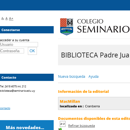
A-
A
A+
Conectarse
acceder a su cuenta
BIBLIOTECA Padre Juan 
Nueva búsqueda
Ayuda
Contacto
Tel. 2418 4075 int. 212
biblioteca@seminario.edu.uy
Información de la editorial
MacMillan
localizada en :
Cranberra
contacto
Documentos disponibles de esta editor
Refinar búsqueda
Más novedades...