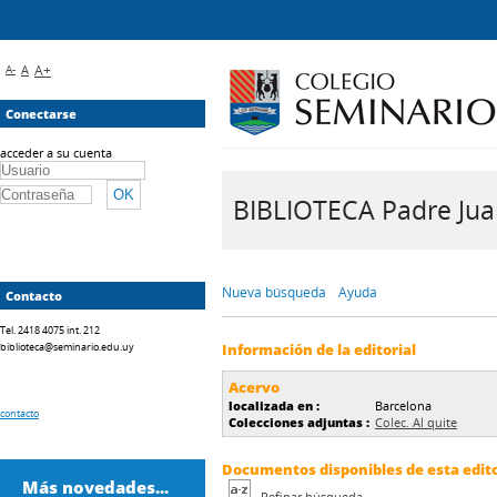
A-
A
A+
Conectarse
acceder a su cuenta
BIBLIOTECA Padre Juan 
Nueva búsqueda
Ayuda
Contacto
Tel. 2418 4075 int. 212
biblioteca@seminario.edu.uy
Información de la editorial
Acervo
localizada en :
Barcelona
contacto
Colecciones adjuntas :
Colec. Al quite
Documentos disponibles de esta editor
Más novedades...
Refinar búsqueda