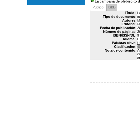
La campaña de plebiscito d
Público
ISBD
Título :
L
Tipo de documento:
t
Autores:
M
Editorial:
M
Fecha de publicación:
2
Número de páginas:
2
ISBN/ISSN/DL:
9
Idioma :
E
Palabras clave:
U
Clasificación:
9
Nota de contenido:
A
c
e