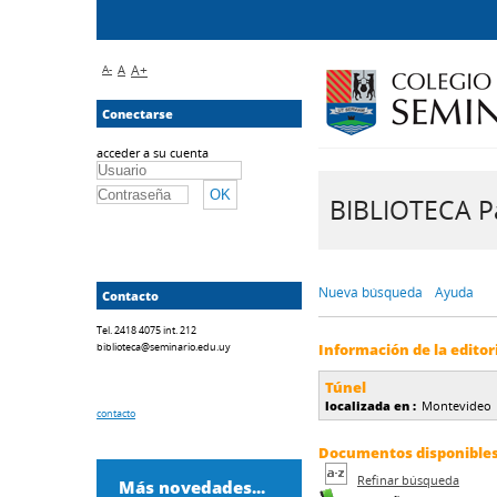
A-
A
A+
Conectarse
acceder a su cuenta
BIBLIOTECA Pa
Nueva búsqueda
Ayuda
Contacto
Tel. 2418 4075 int. 212
biblioteca@seminario.edu.uy
Información de la editor
Túnel
localizada en :
Montevideo
contacto
Documentos disponibles d
Refinar búsqueda
Más novedades...