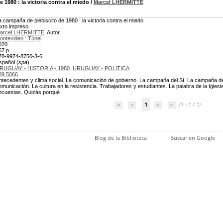
e 1980
: la victoria contra el miedo
/
Marcel LHERMITTE
a campaña de plebiscito de 1980 : la victoria contra el miedo
exto impreso
arcel LHERMITTE
, Autor
ontevideo : Túnel
020
67 p.
78-9974-8750-3-6
spañol (
spa
)
RUGUAY - HISTORIA - 1980
URUGUAY - POLITICA
89.5066
ntecedentes y clima social. La comunicación de gobierno. La campaña del Sí. La campaña del 
omunicación. La cultura en la resistencia. Trabajadores y estudiantes. La palabra de la Iglesia
ncuestas. Quizás porqué
1
(1 - 1 / 1)
Blog de la Biblioteca
Buscar en Google