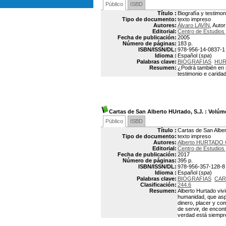
Público
ISBD
Título :
Biografía y testimo
Tipo de documento:
texto impreso
Autores:
Álvaro LAVÍN
, Autor
Editorial:
Centro de Estudios
Fecha de publicación:
2005
Número de páginas:
183 p.
ISBN/ISSN/DL:
978-956-14-0837-1
Idioma :
Español (
spa
)
Palabras clave:
BIOGRAFIAS
HUR
Resumen:
¿Podrá también en n
testimonio e caridad
Cartas de San Alberto HUrtado, S.J.
: Volúm
Público
ISBD
Título :
Cartas de San Alber
Tipo de documento:
texto impreso
Autores:
Alberto HURTADO
Editorial:
Centro de Estudios
Fecha de publicación:
2017
Número de páginas:
395 p.
ISBN/ISSN/DL:
978-956-357-128-8
Idioma :
Español (
spa
)
Palabras clave:
BIOGRAFIAS
CAR
Clasificación:
244.6
Resumen:
Alberto Hurtado viv
humanidad, que asp
dinero, placer y c
de servir, de encon
verdad está siempr