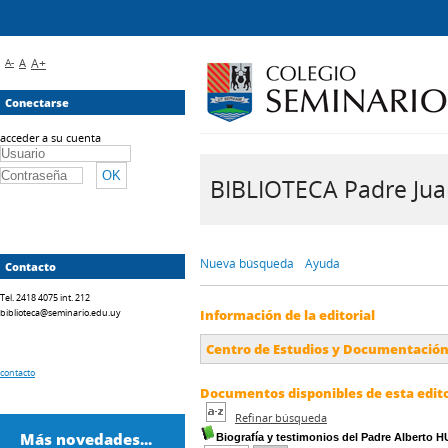
A-
A
A+
Conectarse
acceder a su cuenta
BIBLIOTECA Padre Juan 
Nueva búsqueda
Ayuda
Contacto
Tel. 2418 4075 int. 212
biblioteca@seminario.edu.uy
Información de la editorial
Centro de Estudios y Documentación 
contacto
Documentos disponibles de esta editor
Refinar búsqueda
Más novedades...
Biografía y testimonios del Padre Alberto H