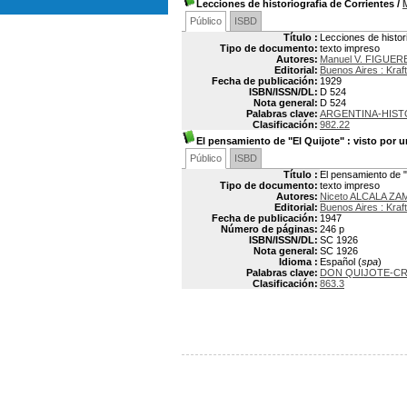
Lecciones de historiografía de Corrientes
/
Público
ISBD
Título :
Lecciones de histor
Tipo de documento:
texto impreso
Autores:
Manuel V. FIGUE
Editorial:
Buenos Aires : Kraft
Fecha de publicación:
1929
ISBN/ISSN/DL:
D 524
Nota general:
D 524
Palabras clave:
ARGENTINA-HIST
Clasificación:
982.22
El pensamiento de "El Quijote"
: visto por 
Público
ISBD
Título :
El pensamiento de "
Tipo de documento:
texto impreso
Autores:
Niceto ALCALA ZA
Editorial:
Buenos Aires : Kraft
Fecha de publicación:
1947
Número de páginas:
246 p
ISBN/ISSN/DL:
SC 1926
Nota general:
SC 1926
Idioma :
Español (
spa
)
Palabras clave:
DON QUIJOTE-CR
Clasificación:
863.3