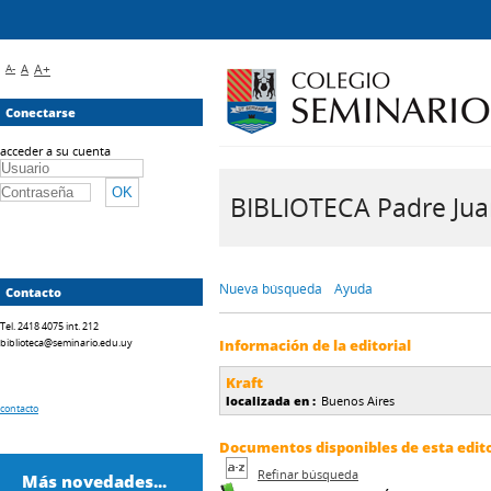
A-
A
A+
Conectarse
acceder a su cuenta
BIBLIOTECA Padre Juan 
Nueva búsqueda
Ayuda
Contacto
Tel. 2418 4075 int. 212
biblioteca@seminario.edu.uy
Información de la editorial
Kraft
localizada en :
Buenos Aires
contacto
Documentos disponibles de esta editor
Refinar búsqueda
Más novedades...