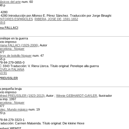
lásicos del arte
num. 60
48 p
 4280
 4280 Introducción por Alfonso E. Pérez Sánchez. Traducción por Jorge Binaghi
INTORES ESPAÑOLES
RIBERA, JOSE DE, 1591-1652
59.6
ana FALLACI
enélope en la guerra
exto impreso
riana FALLACI (1929-2006)
, Autor
arcelona : Noguer
977
ibros de bolsillo Noguer
num. 47
55 p
78-84-279-0855-0
C 3343 Traducción: V. Riera Llorca. Título original: Penelope alla guerra
OVELA ITALIANA
53.91
 PREUSSLER
a pequeña bruja
exto impreso
tfried PREUSSLER (1923-2013)
, Autor ;
Winnie GEBHARDT-GAYLER
, Ilustrador
ta imp. 1997
arcelona : Noguer
977
olec. Mundo mágico
num. 19
20 p.
78-84-279-3323-1
raducción: Carmen Maluenda. Título original: Die kleine Hexe
erbert WENDT