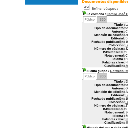
Documentos disponibles 
Refinar búsqueda
La colmena
/
Camilo José
Público
ISBD
Título :
L
Tipo de documento:
t
Autores:
C
Mención de edición:
3
Editorial:
B
Fecha de publicación:
1
Colección:
L
Número de páginas:
3
ISBN/ISSN/DL:
9
Nota general:
C
Idioma :
E
Palabras clave:
N
Clasificación:
8
El cura guapo
/
Goffredo P
Público
ISBD
Título :
E
Tipo de documento:
t
Autores:
G
Mención de edición:
2
Editorial:
B
Fecha de publicación:
1
Colección:
L
Número de páginas:
2
ISBN/ISSN/DL:
9
Nota general:
S
Idioma :
E
Palabras clave:
N
Clasificación:
8
Historia del arte y de la civ