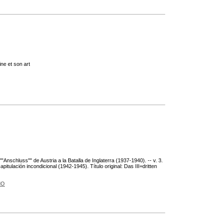
ine et son art
Anschluss"" de Austria a la Batalla de Inglaterra (1937-1940). -- v. 3.
apitulación incondicional (1942-1945). Título original: Das III=dritten
MO