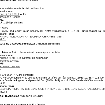
storia del arte y de la civilización china
exto impreso
ené GROUSSET
, Autor
arcelona : Noguer
961
17 p., [80] p. de láms
C 3515
C 3515 Traducción: Jorge Benet Aurell. Notas y bibliografía: p. 247-302. Título original: La Ch
spañol (
spa
)
HINA-CIVILIZACION
ARTE CHINO
CHINA-HISTORIA
09.51
 total de una época decisiva
/
Christian ZENTNER
l III=tercer Reich : historia total de una época decisiva
exto impreso
hristian ZENTNER
, Director de publicación
arcelona : Anesa
975
arcelona : Noguer
 v
4-279-6654-7 (Obra completa)
SC 4542 Contenido: v. 1. Los cuatro primeros años del régimen nazi (1933-1936). -- v. 2. Del ""
e la Batalla de Inglaterra al paso del Don (1940-1942). -- v. 4. De la Batalla del Cáucaso a la c
eich"
spañol (
spa
)
LEMANIA-HISTORIA-1933-1945
GUERRA MUNDIAL II, 1939-1945
NACIONALSOCIALIS
43.086
 de Fra Angelico
/
Umberto BALDINI
a obra pictórica completa de Fra Angelico