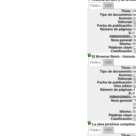
Público
ISBD
Título :
Hi
Tipo de documento:
t
Autores:
R
Editorial:
B
Fecha de publicación:
1
Número de páginas:
3
Il.:
il
ISBN/ISSN/DL:
S
Nota general:
S
Idioma :
E
Palabras clave:
C
Clasificación:
7
El III=tercer Reich
: historia
Público
ISBD
Título :
E
Tipo de documento:
t
Autores:
C
Editorial:
B
Fecha de publicación:
1
Otro editor:
B
Número de páginas:
4
Il.:
il
ISBN/ISSN/DL:
8
Nota general:
"
D
R
Idioma :
E
Palabras clave:
A
Clasificación:
9
La obra pictórica completa
Público
ISBD
Título :
L