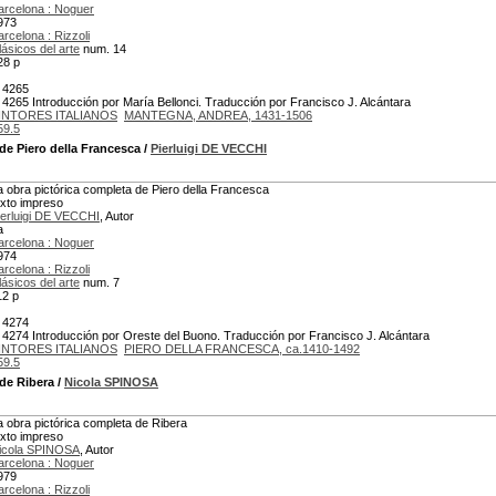
arcelona : Noguer
973
arcelona : Rizzoli
lásicos del arte
num. 14
28 p
 4265
 4265 Introducción por María Bellonci. Traducción por Francisco J. Alcántara
INTORES ITALIANOS
MANTEGNA, ANDREA, 1431-1506
59.5
de Piero della Francesca
/
Pierluigi DE VECCHI
a obra pictórica completa de Piero della Francesca
exto impreso
ierluigi DE VECCHI
, Autor
a
arcelona : Noguer
974
arcelona : Rizzoli
lásicos del arte
num. 7
12 p
 4274
 4274 Introducción por Oreste del Buono. Traducción por Francisco J. Alcántara
INTORES ITALIANOS
PIERO DELLA FRANCESCA, ca.1410-1492
59.5
 de Ribera
/
Nicola SPINOSA
a obra pictórica completa de Ribera
exto impreso
icola SPINOSA
, Autor
arcelona : Noguer
979
arcelona : Rizzoli