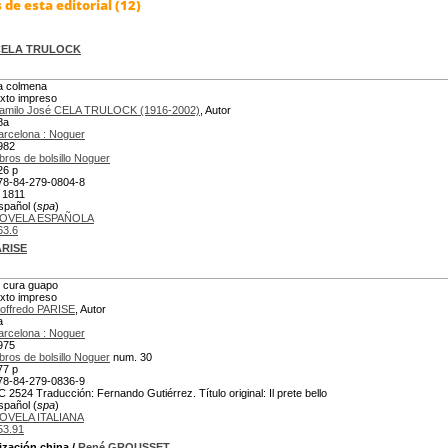
de esta editorial (12)
 CELA TRULOCK
a colmena
exto impreso
amilo José CELA TRULOCK (1916-2002)
, Autor
8a
arcelona : Noguer
982
ibros de bolsillo Noguer
26 p
78-84-279-0804-8
 1811
spañol (
spa
)
OVELA ESPAÑOLA
63.6
ARISE
l cura guapo
exto impreso
offredo PARISE
, Autor
a
arcelona : Noguer
975
ibros de bolsillo Noguer
num. 30
77 p
78-84-279-0836-9
C 2524 Traducción: Fernando Gutiérrez. Título original: Il prete bello
spañol (
spa
)
OVELA ITALIANA
53.91
ilización china
/
René GROUSSET