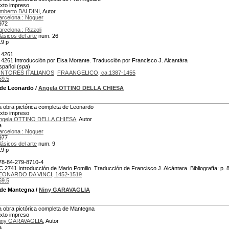
exto impreso
mberto BALDINI
, Autor
arcelona : Noguer
972
arcelona : Rizzoli
lásicos del arte
num. 26
19 p
 4261
 4261 Introducción por Elsa Morante. Traducción por Francisco J. Alcantára
spañol (
spa
)
INTORES ITALIANOS
FRA ANGELICO, ca.1387-1455
59.5
 de Leonardo
/
Angela OTTINO DELLA CHIESA
a obra pictórica completa de Leonardo
exto impreso
ngela OTTINO DELLA CHIESA
, Autor
a
arcelona : Noguer
977
lásicos del arte
num. 9
19 p
78-84-279-8710-4
C 2741 Introducción de Mario Pomilio. Traducción de Francisco J. Alcántara. Bibliografía: p. 
EONARDO DA VINCI, 1452-1519
59.5
a de Mantegna
/
Niny GARAVAGLIA
a obra pictórica completa de Mantegna
exto impreso
iny GARAVAGLIA
, Autor
a