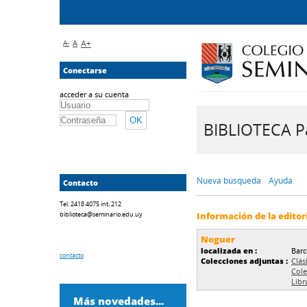
A-
A
A+
Conectarse
acceder a su cuenta
BIBLIOTECA Pa
Nueva búsqueda
Ayuda
Contacto
Tel. 2418 4075 int. 212
biblioteca@seminario.edu.uy
Información de la editor
Noguer
localizada en :
Barc
contacto
Colecciones adjuntas :
Clás
Col
Libr
Más novedades...