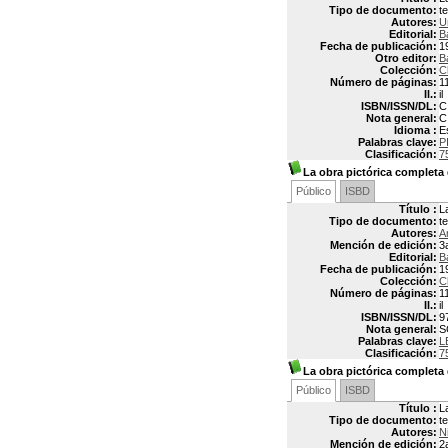
Tipo de documento:
t
Autores:
U
Editorial:
B
Fecha de publicación:
1
Otro editor:
B
Colección:
C
Número de páginas:
1
Il.:
il
ISBN/ISSN/DL:
C
Nota general:
C
Idioma :
E
Palabras clave:
P
Clasificación:
7
La obra pictórica completa
Público
ISBD
Título :
L
Tipo de documento:
t
Autores:
A
Mención de edición:
3
Editorial:
B
Fecha de publicación:
1
Colección:
C
Número de páginas:
1
Il.:
il
ISBN/ISSN/DL:
9
Nota general:
S
Palabras clave:
L
Clasificación:
7
La obra pictórica complet
Público
ISBD
Título :
L
Tipo de documento:
t
Autores:
N
Mención de edición:
2