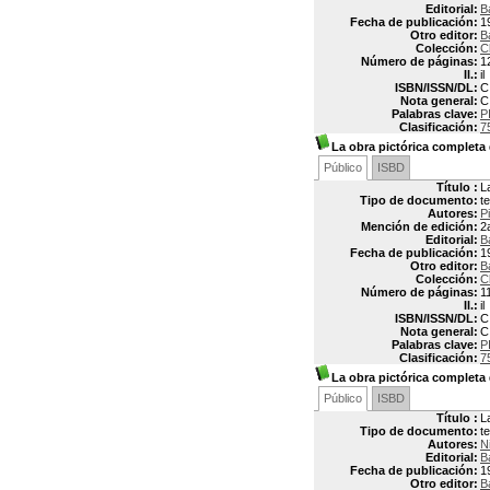
Editorial:
B
Fecha de publicación:
1
Otro editor:
B
Colección:
C
Número de páginas:
1
Il.:
il
ISBN/ISSN/DL:
C
Nota general:
C
Palabras clave:
P
Clasificación:
7
La obra pictórica completa 
Público
ISBD
Título :
L
Tipo de documento:
t
Autores:
P
Mención de edición:
2
Editorial:
B
Fecha de publicación:
1
Otro editor:
B
Colección:
C
Número de páginas:
1
Il.:
il
ISBN/ISSN/DL:
C
Nota general:
C
Palabras clave:
P
Clasificación:
7
La obra pictórica completa
Público
ISBD
Título :
L
Tipo de documento:
t
Autores:
N
Editorial:
B
Fecha de publicación:
1
Otro editor:
B