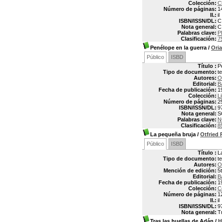
Colección:
C
Número de páginas:
1
Il.:
il
ISBN/ISSN/DL:
C
Nota general:
C
Palabras clave:
P
Clasificación:
7
Penélope en la guerra
/
Ori
Público
ISBD
Título :
P
Tipo de documento:
t
Autores:
O
Editorial:
B
Fecha de publicación:
1
Colección:
L
Número de páginas:
2
ISBN/ISSN/DL:
9
Nota general:
S
Palabras clave:
N
Clasificación:
8
La pequeña bruja
/
Otfried
Público
ISBD
Título :
L
Tipo de documento:
t
Autores:
O
Mención de edición:
5
Editorial:
B
Fecha de publicación:
1
Colección:
C
Número de páginas:
1
Il.:
il
ISBN/ISSN/DL:
9
Nota general:
T
Tras las huellas de Adán
/
H