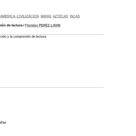
AMERICA -CIVILIZACION
MAYAS
AZTECAS
INCAS
sión de lectura
/
Floridor PEREZ LAVIN
acción y la compresión de lectura
afías