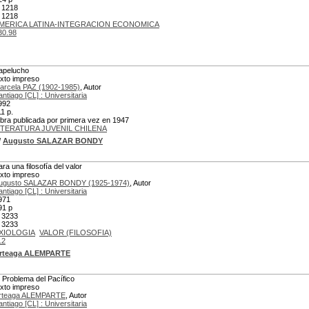
 1218
 1218
MERICA LATINA-INTEGRACION ECONOMICA
30.98
apelucho
exto impreso
arcela PAZ (1902-1985)
, Autor
antiago [CL] : Universitaria
992
11 p.
bra publicada por primera vez en 1947
ITERATURA JUVENIL CHILENA
/
Augusto SALAZAR BONDY
ara una filosofía del valor
exto impreso
ugusto SALAZAR BONDY (1925-1974)
, Autor
antiago [CL] : Universitaria
971
91 p
 3233
 3233
XIOLOGIA
VALOR (FILOSOFIA)
12
rteaga ALEMPARTE
l Problema del Pacífico
exto impreso
rteaga ALEMPARTE
, Autor
antiago [CL] : Universitaria