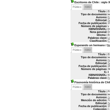
Escritores de Chile
: siglo X
Público
ISBD
Título :
E
Tipo de documento:
t
Autores:
E
Editorial:
S
Fecha de publicación:
1
Número de páginas:
v
ISBN/ISSN/DL:
D
Nota general:
D
Idioma :
E
Palabras clave:
L
Clasificación:
C
Esperando un hermano
/
Ne
Público
ISBD
Título :
E
Tipo de documento:
t
Autores:
N
Editorial:
S
Fecha de publicación:
2
Número de páginas:
3
Il.:
il
ISBN/ISSN/DL:
9
Palabras clave:
F
Fisonomía histórica de Chi
Público
ISBD
Título :
F
Tipo de documento:
t
Autores:
J
Mención de edición:
7
Editorial:
S
Fecha de publicación:
1
Colección:
C