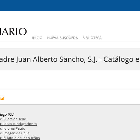
INICIO
NUEVA BÚSQUEDA
BIBLIOTECA
dre Juan Alberto Sancho, S.J. - Catálogo e
ial
iago [CL]
c. Fuera de serie
c. Ideas e indagaciones
c. Idioma Patrio
c. Imagen de Chile
c. El jardín de los sueños