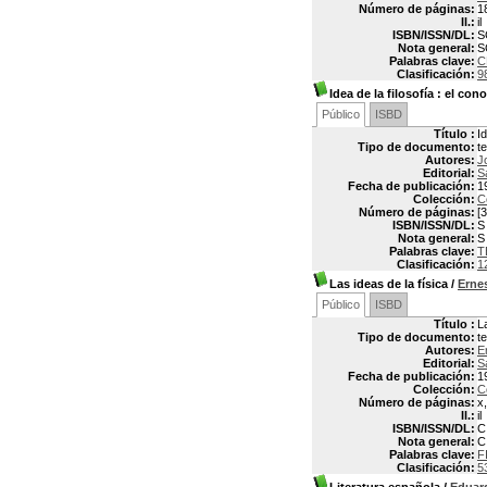
Número de páginas:
18
Il.:
il
ISBN/ISSN/DL:
S
Nota general:
S
Palabras clave:
C
Clasificación:
9
Idea de la filosofía
: el con
Público
ISBD
Título :
Id
Tipo de documento:
t
Autores:
J
Editorial:
S
Fecha de publicación:
1
Colección:
C
Número de páginas:
[3
ISBN/ISSN/DL:
S
Nota general:
S
Palabras clave:
T
Clasificación:
1
Las ideas de la física
/
Erne
Público
ISBD
Título :
L
Tipo de documento:
t
Autores:
E
Editorial:
S
Fecha de publicación:
1
Colección:
C
Número de páginas:
x
Il.:
il
ISBN/ISSN/DL:
C
Nota general:
C
Palabras clave:
F
Clasificación:
5