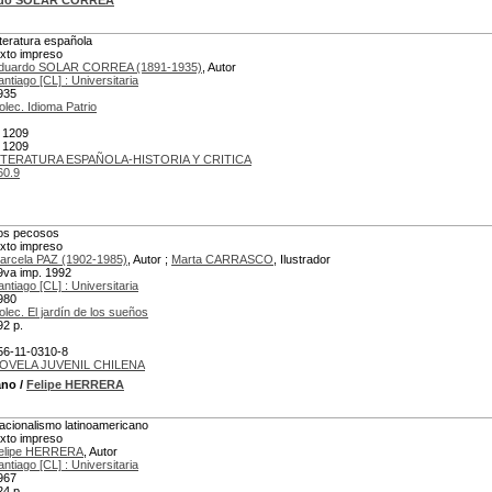
rdo SOLAR CORREA
iteratura española
exto impreso
duardo SOLAR CORREA (1891-1935)
, Autor
antiago [CL] : Universitaria
935
olec. Idioma Patrio
 1209
 1209
ITERATURA ESPAÑOLA-HISTORIA Y CRITICA
60.9
os pecosos
exto impreso
arcela PAZ (1902-1985)
, Autor ;
Marta CARRASCO
, Ilustrador
9va imp. 1992
antiago [CL] : Universitaria
980
olec. El jardín de los sueños
92 p.
56-11-0310-8
OVELA JUVENIL CHILENA
ano
/
Felipe HERRERA
acionalismo latinoamericano
exto impreso
elipe HERRERA
, Autor
antiago [CL] : Universitaria
967
24 p