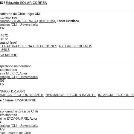
IX
/
Eduardo SOLAR CORREA
scritores de Chile : siglo XIX
exto impreso
duardo SOLAR CORREA (1891-1935)
, Editor científico
antiago [CL] : Universitaria
932
 4672
 4672
spañol (
spa
)
ITERATURA CHILENA-COLECCIONES
AUTORES CHILENOS
h860.8
va MILICIC
sperando un hermano
exto impreso
eva MILICIC
, Autor
antiago [CL] : Universitaria
007
0 p.
78-956-11-1938-3
AMILIAS - FICCION INFANTIL
HERMANOS - FICCION INFANTIL
INFANCIA - FICCION I
le
/
Jaime EYZAGUIRRE
isonomía histórica de Chile
exto impreso
aime EYZAGUIRRE
, Autor
a
antiago [CL] : Universitaria
979
olec. Imagen de Chile