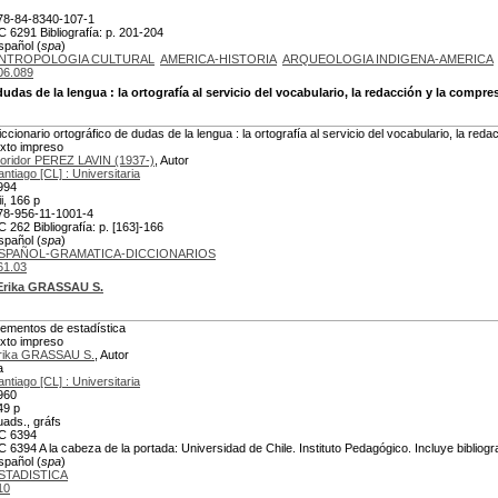
78-84-8340-107-1
C 6291 Bibliografía: p. 201-204
spañol (
spa
)
NTROPOLOGIA CULTURAL
AMERICA-HISTORIA
ARQUEOLOGIA INDIGENA-AMERICA
06.089
dudas de la lengua
: la ortografía al servicio del vocabulario, la redacción y la compre
iccionario ortográfico de dudas de la lengua : la ortografía al servicio del vocabulario, la red
exto impreso
loridor PEREZ LAVIN (1937-)
, Autor
antiago [CL] : Universitaria
994
ii, 166 p
78-956-11-1001-4
C 262 Bibliografía: p. [163]-166
spañol (
spa
)
SPAÑOL-GRAMATICA-DICCIONARIOS
61.03
Erika GRASSAU S.
lementos de estadística
exto impreso
rika GRASSAU S.
, Autor
a
antiago [CL] : Universitaria
960
49 p
uads., gráfs
C 6394
C 6394 A la cabeza de la portada: Universidad de Chile. Instituto Pedagógico. Incluye bibliogr
spañol (
spa
)
STADISTICA
10