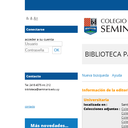
A-
A
A+
Conectarse
acceder a su cuenta
BIBLIOTECA Pa
Nueva búsqueda
Ayuda
Contacto
Tel. 2418 4075 int. 212
biblioteca@seminario.edu.uy
Información de la editor
Universitaria
localizada en :
Sant
contacto
Colecciones adjuntas :
Cole
Cole
Cole
Cole
Más novedades...
Cole