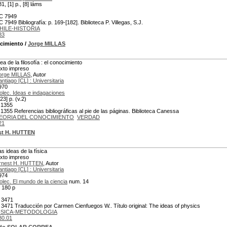
1, [1] p., [8] láms
C 7949
C 7949 Bibliografía: p. 169-[182]. Biblioteca P. Villegas, S.J.
HILE-HISTORIA
83
ocimiento
/
Jorge MILLAS
ea de la filosofía : el conocimiento
exto impreso
orge MILLAS
, Autor
antiago [CL] : Universitaria
970
olec. Ideas e indagaciones
23] p. (v.2)
 1355
 1355 Referencias bibliográficas al pie de las páginas. Biblioteca Canessa
EORIA DEL CONOCIMIENTO
VERDAD
21
st H. HUTTEN
as ideas de la física
exto impreso
rnest H. HUTTEN
, Autor
antiago [CL] : Universitaria
974
olec. El mundo de la ciencia
num. 14
, 180 p
 3471
 3471 Traducción por Carmen Cienfuegos W.. Título original: The ideas of physics
ISICA-METODOLOGIA
30.01