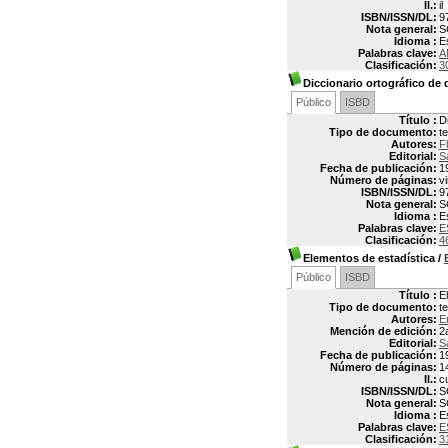
Il.:
il
ISBN/ISSN/DL:
9
Nota general:
S
Idioma :
E
Palabras clave:
A
Clasificación:
3
Diccionario ortográfico de 
Público
ISBD
Título :
D
Tipo de documento:
t
Autores:
F
Editorial:
S
Fecha de publicación:
1
Número de páginas:
vi
ISBN/ISSN/DL:
9
Nota general:
S
Idioma :
E
Palabras clave:
E
Clasificación:
4
Elementos de estadística
/
Público
ISBD
Título :
E
Tipo de documento:
t
Autores:
E
Mención de edición:
2
Editorial:
S
Fecha de publicación:
1
Número de páginas:
1
Il.:
c
ISBN/ISSN/DL:
S
Nota general:
S
Idioma :
E
Palabras clave:
E
Clasificación:
3