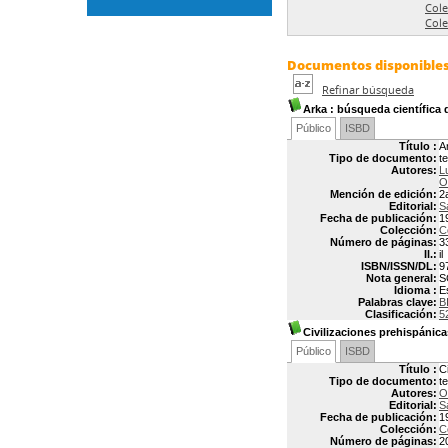
Cole
Cole
Documentos disponibles 
Refinar búsqueda
Arka
: búsqueda científica d
Público
ISBD
Título :
A
Tipo de documento:
t
Autores:
L
O
Mención de edición:
2
Editorial:
S
Fecha de publicación:
1
Colección:
C
Número de páginas:
3
Il.:
il
ISBN/ISSN/DL:
9
Nota general:
S
Idioma :
E
Palabras clave:
B
Clasificación:
5
Civilizaciones prehispánic
Público
ISBD
Título :
C
Tipo de documento:
t
Autores:
O
Editorial:
S
Fecha de publicación:
1
Colección:
C
Número de páginas:
2