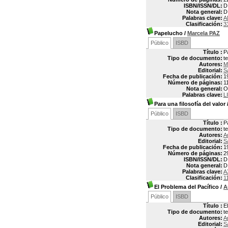
ISBN/ISSN/DL:
D
Nota general:
D
Palabras clave:
A
Clasificación:
3
Papelucho
/
Marcela PAZ
Público
ISBD
Título :
P
Tipo de documento:
t
Autores:
M
Editorial:
S
Fecha de publicación:
1
Número de páginas:
1
Nota general:
O
Palabras clave:
L
Para una filosofía del valor
Público
ISBD
Título :
P
Tipo de documento:
t
Autores:
A
Editorial:
S
Fecha de publicación:
1
Número de páginas:
2
ISBN/ISSN/DL:
D
Nota general:
D
Palabras clave:
A
Clasificación:
1
El Problema del Pacífico
/
A
Público
ISBD
Título :
E
Tipo de documento:
t
Autores:
A
Editorial:
S