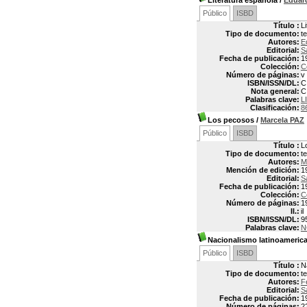
Literatura española
/
Edua
Público
ISBD
Título :
L
Tipo de documento:
t
Autores:
E
Editorial:
S
Fecha de publicación:
1
Colección:
C
Número de páginas:
v
ISBN/ISSN/DL:
C
Nota general:
C
Palabras clave:
L
Clasificación:
8
Los pecosos
/
Marcela PAZ
Público
ISBD
Título :
L
Tipo de documento:
t
Autores:
M
Mención de edición:
1
Editorial:
S
Fecha de publicación:
1
Colección:
C
Número de páginas:
1
Il.:
il
ISBN/ISSN/DL:
9
Palabras clave:
N
Nacionalismo latinoameric
Público
ISBD
Título :
N
Tipo de documento:
t
Autores:
F
Editorial:
S
Fecha de publicación:
1
Número de páginas:
2