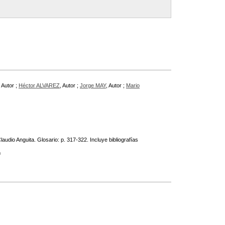
, Autor ;
Héctor ALVAREZ
, Autor ;
Jorge MAY
, Autor ;
Mario
dio Anguita. Glosario: p. 317-322. Incluye bibliografías
A