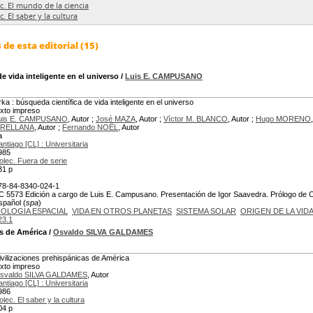
c. El mundo de la ciencia
c. El saber y la cultura
de esta editorial (15)
e vida inteligente en el universo
/
Luis E. CAMPUSANO
rka : búsqueda científica de vida inteligente en el universo
exto impreso
uis E. CAMPUSANO
, Autor ;
José MAZA
, Autor ;
Víctor M. BLANCO
, Autor ;
Hugo MORENO
RELLANA
, Autor ;
Fernando NOËL
, Autor
a
antiago [CL] : Universitaria
985
olec. Fuera de serie
31 p
78-84-8340-024-1
C 5573 Edición a cargo de Luis E. Campusano. Presentación de Igor Saavedra. Prólogo de Clau
spañol (
spa
)
IOLOGIA ESPACIAL
VIDA EN OTROS PLANETAS
SISTEMA SOLAR
ORIGEN DE LA VID
23.1
as de América
/
Osvaldo SILVA GALDAMES
ivilizaciones prehispánicas de América
exto impreso
svaldo SILVA GALDAMES
, Autor
antiago [CL] : Universitaria
986
olec. El saber y la cultura
04 p