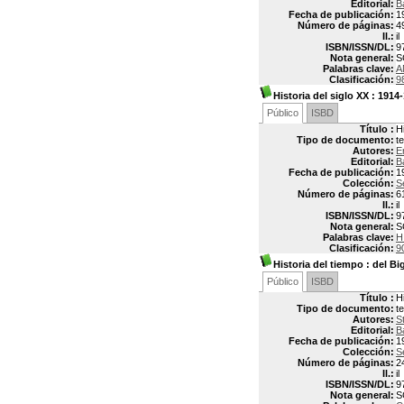
Editorial:
B
Fecha de publicación:
1
Número de páginas:
4
Il.:
il
ISBN/ISSN/DL:
9
Nota general:
S
Palabras clave:
A
Clasificación:
9
Historia del siglo XX
: 1914
Público
ISBD
Título :
H
Tipo de documento:
t
Autores:
E
Editorial:
B
Fecha de publicación:
1
Colección:
S
Número de páginas:
6
Il.:
il
ISBN/ISSN/DL:
9
Nota general:
S
Palabras clave:
H
Clasificación:
9
Historia del tiempo
: del Bi
Público
ISBD
Título :
H
Tipo de documento:
t
Autores:
S
Editorial:
B
Fecha de publicación:
1
Colección:
S
Número de páginas:
2
Il.:
il
ISBN/ISSN/DL:
9
Nota general:
S