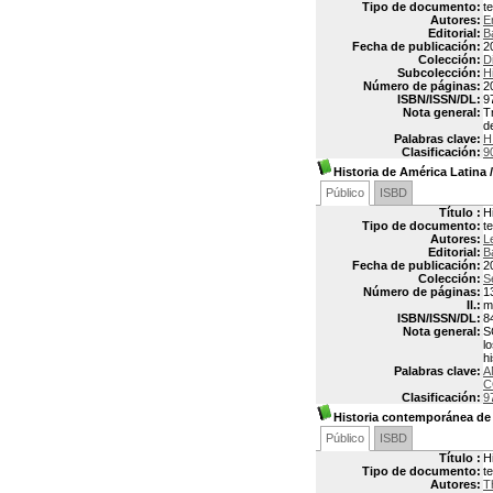
Tipo de documento:
t
Autores:
E
Editorial:
B
Fecha de publicación:
2
Colección:
D
Subcolección:
H
Número de páginas:
2
ISBN/ISSN/DL:
9
Nota general:
T
d
Palabras clave:
H
Clasificación:
9
Historia de América Latina
Público
ISBD
Título :
H
Tipo de documento:
t
Autores:
L
Editorial:
B
Fecha de publicación:
2
Colección:
S
Número de páginas:
1
Il.:
m
ISBN/ISSN/DL:
8
Nota general:
S
l
h
Palabras clave:
A
C
Clasificación:
9
Historia contemporánea de
Público
ISBD
Título :
H
Tipo de documento:
t
Autores:
T