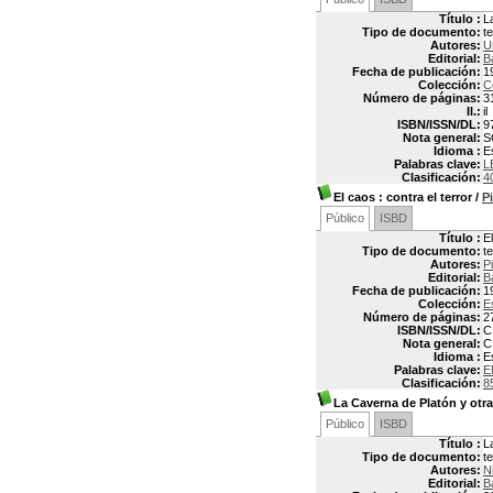
Título :
L
Tipo de documento:
t
Autores:
U
Editorial:
B
Fecha de publicación:
1
Colección:
C
Número de páginas:
3
Il.:
il
ISBN/ISSN/DL:
9
Nota general:
S
Idioma :
E
Palabras clave:
L
Clasificación:
4
El caos
: contra el terror
/
P
Público
ISBD
Título :
El
Tipo de documento:
t
Autores:
P
Editorial:
B
Fecha de publicación:
1
Colección:
E
Número de páginas:
2
ISBN/ISSN/DL:
C
Nota general:
C
Idioma :
E
Palabras clave:
E
Clasificación:
8
La Caverna de Platón y otras
Público
ISBD
Título :
L
Tipo de documento:
t
Autores:
N
Editorial:
B