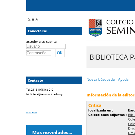
A-
A
A+
Conectarse
acceder a su cuenta
BIBLIOTECA Pa
Nueva búsqueda
Ayuda
Contacto
Tel. 2418 4075 int. 212
biblioteca@seminario.edu.uy
Información de la editor
Crítica
localizada en :
Barc
contacto
Colecciones adjuntas :
Bib.
Cole
Cole
Divu
Más novedades...
Drak