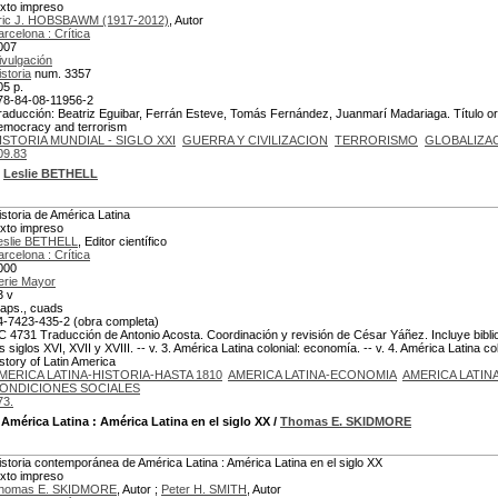
exto impreso
ric J. HOBSBAWM (1917-2012)
, Autor
arcelona : Crítica
007
ivulgación
istoria
num. 3357
05 p.
78-84-08-11956-2
raducción: Beatriz Eguibar, Ferrán Esteve, Tomás Fernández, Juanmarí Madariaga. Título orig
emocracy and terrorism
ISTORIA MUNDIAL - SIGLO XXI
GUERRA Y CIVILIZACION
TERRORISMO
GLOBALIZA
09.83
/
Leslie BETHELL
istoria de América Latina
exto impreso
eslie BETHELL
, Editor científico
arcelona : Crítica
000
erie Mayor
3 v
aps., cuads
4-7423-435-2 (obra completa)
C 4731 Traducción de Antonio Acosta. Coordinación y revisión de César Yáñez. Incluye bibliog
os siglos XVI, XVII y XVIII. -- v. 3. América Latina colonial: economía. -- v. 4. América Latina c
istory of Latin America
MERICA LATINA-HISTORIA-HASTA 1810
AMERICA LATINA-ECONOMIA
AMERICA LATINA
ONDICIONES SOCIALES
73.
 América Latina
: América Latina en el siglo XX
/
Thomas E. SKIDMORE
istoria contemporánea de América Latina : América Latina en el siglo XX
exto impreso
homas E. SKIDMORE
, Autor ;
Peter H. SMITH
, Autor