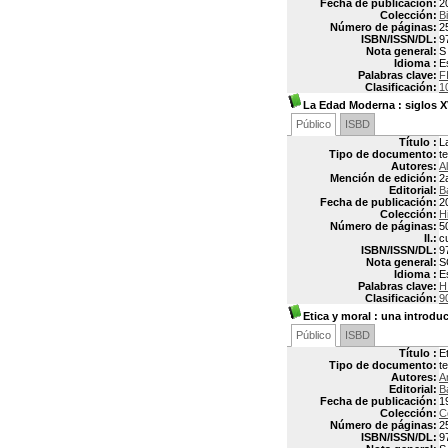
Fecha de publicación:
2
Colección:
Bi
Número de páginas:
2
ISBN/ISSN/DL:
9
Nota general:
S
Idioma :
E
Palabras clave:
F
Clasificación:
1
La Edad Moderna
: siglos X
Público
ISBD
Título :
L
Tipo de documento:
t
Autores:
A
Mención de edición:
2
Editorial:
B
Fecha de publicación:
2
Colección:
H
Número de páginas:
5
Il.:
c
ISBN/ISSN/DL:
9
Nota general:
S
Idioma :
E
Palabras clave:
H
Clasificación:
9
Etica y moral
: una introducc
Público
ISBD
Título :
E
Tipo de documento:
t
Autores:
A
Editorial:
B
Fecha de publicación:
1
Colección:
C
Número de páginas:
2
ISBN/ISSN/DL:
9