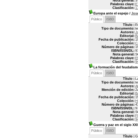
Nota general:
S
Palabras clave:
E
Clasificación:
1
Europa ante el espejo
/
Jos
Público
ISBD
Título :
E
Tipo de documento:
t
Autores:
J
Editorial:
B
Fecha de publicación:
1
Colección:
C
Número de páginas:
1
ISBN/ISSN/DL:
9
Nota general:
S
Palabras clave:
E
Clasificación:
9
La formación del feudalismo
Público
ISBD
Título :
L
Tipo de documento:
t
Autores:
A
Mención de edición:
2
Editorial:
B
Fecha de publicación:
1
Colección:
H
Número de páginas:
4
ISBN/ISSN/DL:
9
Nota general:
S
Palabras clave:
F
Clasificación:
9
Guerra y paz en el siglo XXI
Público
ISBD
Título :
G