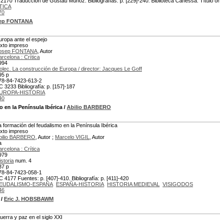
 2170 Traducción de Gustau Muñoz. Bibliografías: p. [229]-240. Biblioteca Canessa. Título ori
TICA
70
ep FONTANA
uropa ante el espejo
exto impreso
osep FONTANA
, Autor
arcelona : Crítica
994
olec. La construcción de Europa / director: Jacques Le Goff
95 p
78-84-7423-613-2
C 3233 Bibliografía: p. [157]-187
UROPA-HISTORIA
40
 en la Península Ibérica
/
Abilio BARBERO
a formación del feudalismo en la Península Ibérica
exto impreso
bilio BARBERO
, Autor ;
Marcelo VIGIL
, Autor
a
arcelona : Crítica
979
istoria
num. 4
37 p
78-84-7423-058-1
C 4177 Fuentes: p. [407]-410. Bibliografía: p. [411]-420
EUDALISMO-ESPAÑA
ESPAÑA-HISTORIA
HISTORIA MEDIEVAL
VISIGODOS
46
/
Eric J. HOBSBAWM
uerra y paz en el siglo XXI