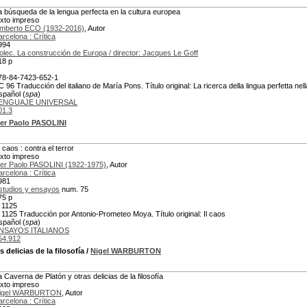
a búsqueda de la lengua perfecta en la cultura europea
exto impreso
mberto ECO (1932-2016)
, Autor
arcelona : Crítica
994
olec. La construcción de Europa / director: Jacques Le Goff
18 p
78-84-7423-652-1
C 96 Traducción del italiano de María Pons. Título original: La ricerca della lingua perfetta nel
spañol (
spa
)
ENGUAJE UNIVERSAL
01.3
ier Paolo PASOLINI
 caos : contra el terror
exto impreso
ier Paolo PASOLINI (1922-1975)
, Autor
arcelona : Crítica
981
studios y ensayos
num. 75
75 p
 1125
 1125 Traducción por Antonio-Prometeo Moya. Título original: Il caos
spañol (
spa
)
NSAYOS ITALIANOS
54.912
 delicias de la filosofía
/
Nigel WARBURTON
a Caverna de Platón y otras delicias de la filosofía
exto impreso
igel WARBURTON
, Autor
arcelona : Crítica