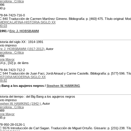
arcelona : Crítica
996
90 p
78-84-7423-716-0
C 840 Traducción de Carmen Martínez Gimeno. Bibliografía: p. [460]-475. Título original: Mo
MERICA LATINA-HISTORIA-SIGLO XX
80.03
-1991
/
Eric J. HOBSBAWM
istoria del siglo XX : 1914-1991
exto impreso
ric J. HOBSBAWM (1917-2012)
, Autor
arcelona : Crítica
996
erie Mayor
14 p., [32] p. de láms
78-84-7423-712-2
C 544 Traducción de Juan Faci, Jordi Ainaud y Carme Castells. Bibliografía: p. [577]-596. Títu
ISTORIA MODERNA-SIGLO XX
09.82
g Bang a los agujeros negros
/
Stephen W. HAWKING
istoria del tiempo : del Big Bang a los agujeros negros
exto impreso
tephen W. HAWKING (1942-)
, Autor
arcelona : Crítica
989
erie Mayor
45 p
78-950-28-0126-1
C 5576 Introducción de Carl Sagan. Traducción de Miguel Ortuño. Glosario: p. [231]-238. Título 