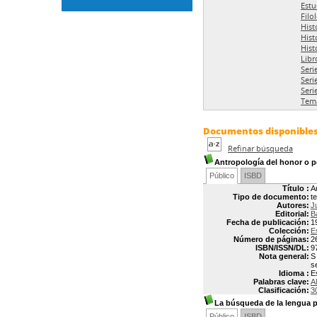
Estu
Filo
Hist
Hist
Hist
Libr
Seri
Seri
Seri
Tema
Documentos disponibles 
Refinar búsqueda
Antropología del honor o po
Público
ISBD
Título :
A
Tipo de documento:
t
Autores:
J
Editorial:
B
Fecha de publicación:
1
Colección:
E
Número de páginas:
2
ISBN/ISSN/DL:
9
Nota general:
S
s
Idioma :
E
Palabras clave:
A
Clasificación:
3
La búsqueda de la lengua p
Público
ISBD