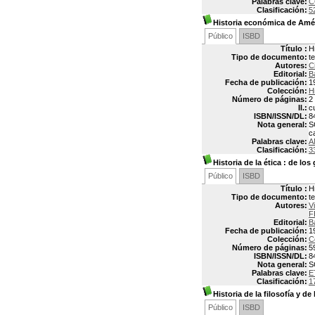
Palabras clave:
C
Clasificación:
5
Historia económica de Amér
Público
ISBD
Título :
H
Tipo de documento:
t
Autores:
C
Editorial:
B
Fecha de publicación:
1
Colección:
H
Número de páginas:
2
Il.:
c
ISBN/ISSN/DL:
8
Nota general:
S
ca
Palabras clave:
A
Clasificación:
3
Historia de la ética
: de los
Público
ISBD
Título :
H
Tipo de documento:
t
Autores:
V
F
Editorial:
B
Fecha de publicación:
1
Colección:
C
Número de páginas:
5
ISBN/ISSN/DL:
8
Nota general:
S
Palabras clave:
E
Clasificación:
1
Historia de la filosofía y de 
Público
ISBD