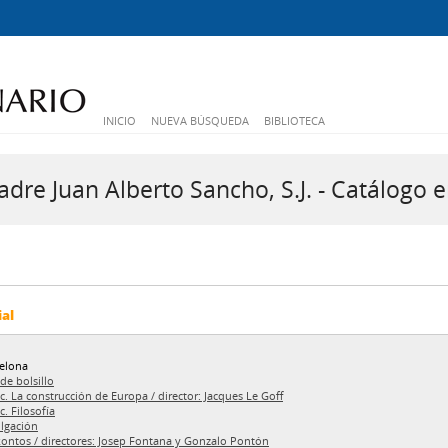
INICIO
NUEVA BÚSQUEDA
BIBLIOTECA
dre Juan Alberto Sancho, S.J. - Catálogo e
ial
elona
 de bolsillo
c. La construcción de Europa / director: Jacques Le Goff
c. Filosofía
lgación
ontos / directores: Josep Fontana y Gonzalo Pontón