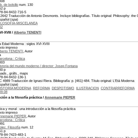
008
b. de bolsillo
num. 130
52 p
78-84-8432-716-5
 2642 Traducción de Antonio Desmonts. Incluye bibliografías. Título original: Philosophy: the 
spañol (
spa
)
ILOSOFIA-MISCELANEA
02
VI-XVIII
/
Alberto TENENTI
a Edad Moderna : siglos XVI-XVIII
exto impreso
lberto TENENTI
, Autor
a
arcelona : Crítica
003
istoria del mundo moderno / director: Josep Fontana
00 p
uads., gráfs., maps
78-84-8432-136-1
C 4989 Traducción de Ignasi Riera. Bibliografía: p. [461]-484. Título original: L'Età Moderna
spañol (
spa
)
ISTORIA MODERNA
REFORMA
DESPOTISMO
ILUSTRACION
CONTRARREFORMA
09.08
ión a la filosofía práctica
/
Annemarie PIEPER
tica y moral : una introducción a la filosofía práctica
exto impreso
nnemarie PIEPER
, Autor
arcelona : Crítica
991
olec. Filosofía
num. 12
51 p
78-84-7423-483-1