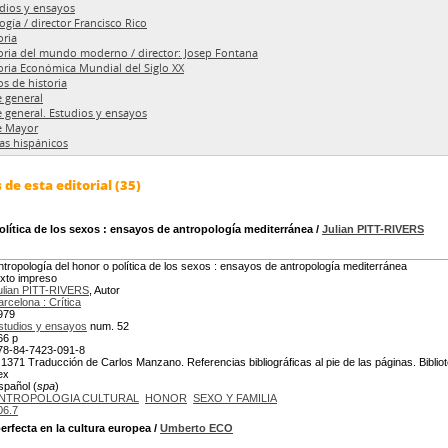
dios y ensayos
logía / director Francisco Rico
oria
oria del mundo moderno / director: Josep Fontana
oria Económica Mundial del Siglo XX
os de historia
e general
e general. Estudios y ensayos
e Mayor
s hispánicos
de esta editorial (35)
lítica de los sexos
: ensayos de antropología mediterránea
/
Julian PITT-RIVERS
ntropología del honor o política de los sexos : ensayos de antropología mediterránea
exto impreso
ulian PITT-RIVERS
, Autor
arcelona : Crítica
979
studios y ensayos
num. 52
66 p
78-84-7423-091-8
 1371 Traducción de Carlos Manzano. Referencias bibliográficas al pie de las páginas. Bibliote
ex
spañol (
spa
)
NTROPOLOGIA CULTURAL
HONOR
SEXO Y FAMILIA
06.7
erfecta en la cultura europea
/
Umberto ECO