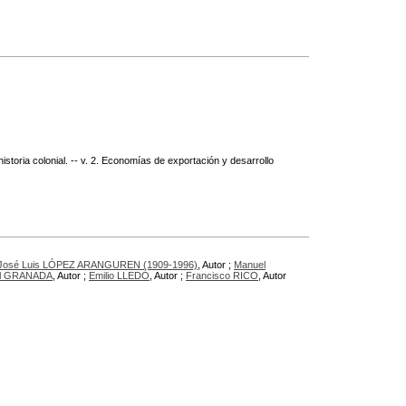
istoria colonial. -- v. 2. Economías de exportación y desarrollo
José Luis LÓPEZ ARANGUREN (1909-1996)
, Autor ;
Manuel
el GRANADA
, Autor ;
Emilio LLEDÓ
, Autor ;
Francisco RICO
, Autor