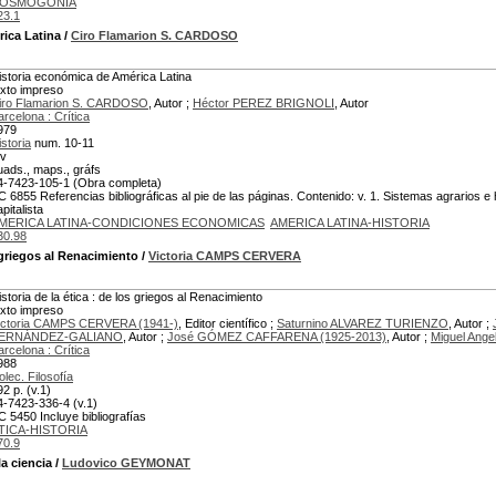
OSMOGONIA
23.1
ica Latina
/
Ciro Flamarion S. CARDOSO
istoria económica de América Latina
exto impreso
iro Flamarion S. CARDOSO
, Autor ;
Héctor PEREZ BRIGNOLI
, Autor
arcelona : Crítica
979
istoria
num. 10-11
 v
uads., maps., gráfs
4-7423-105-1 (Obra completa)
C 6855 Referencias bibliográficas al pie de las páginas. Contenido: v. 1. Sistemas agrarios e h
pitalista
MERICA LATINA-CONDICIONES ECONOMICAS
AMERICA LATINA-HISTORIA
30.98
 griegos al Renacimiento
/
Victoria CAMPS CERVERA
istoria de la ética : de los griegos al Renacimiento
exto impreso
ictoria CAMPS CERVERA (1941-)
, Editor científico ;
Saturnino ALVAREZ TURIENZO
, Autor ;
ERNÁNDEZ-GALIANO
, Autor ;
José GÓMEZ CAFFARENA (1925-2013)
, Autor ;
Miguel Ang
arcelona : Crítica
988
olec. Filosofía
92 p. (v.1)
4-7423-336-4 (v.1)
C 5450 Incluye bibliografías
TICA-HISTORIA
70.9
la ciencia
/
Ludovico GEYMONAT