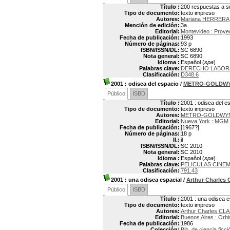
Título :
200 respuestas a s
Tipo de documento:
texto impreso
Autores:
Mariana HERRERA
Mención de edición:
3a
Editorial:
Montevideo : Proye
Fecha de publicación:
1993
Número de páginas:
93 p
ISBN/ISSN/DL:
SC 6890
Nota general:
SC 6890
Idioma :
Español (
spa
)
Palabras clave:
DERECHO LABOR
Clasificación:
D348.6
2001
: odisea del espacio
/
METRO-GOLDWY
Público
ISBD
Título :
2001 : odisea del e
Tipo de documento:
texto impreso
Autores:
METRO-GOLDWY
Editorial:
Nueva York : MGM
Fecha de publicación:
[1967?]
Número de páginas:
18 p
Il.:
il
ISBN/ISSN/DL:
SC 2010
Nota general:
SC 2010
Idioma :
Español (
spa
)
Palabras clave:
PELICULAS CINE
Clasificación:
791.43
2001
: una odisea espacial
/
Arthur Charles
Público
ISBD
Título :
2001 : una odisea e
Tipo de documento:
texto impreso
Autores:
Arthur Charles CL
Editorial:
Buenos Aires : Orb
Fecha de publicación:
1986
Colección:
Bib. de ciencia ficci