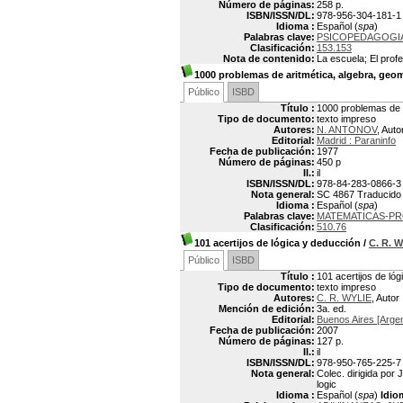
Número de páginas:
258 p.
ISBN/ISSN/DL:
978-956-304-181-1
Idioma :
Español (
spa
)
Palabras clave:
PSICOPEDAGOGI
Clasificación:
153.153
Nota de contenido:
La escuela; El prof
1000 problemas de aritmética, algebra, geom
Público
ISBD
Título :
1000 problemas de a
Tipo de documento:
texto impreso
Autores:
N. ANTONOV
, Auto
Editorial:
Madrid : Paraninfo
Fecha de publicación:
1977
Número de páginas:
450 p
Il.:
il
ISBN/ISSN/DL:
978-84-283-0866-3
Nota general:
SC 4867 Traducido
Idioma :
Español (
spa
)
Palabras clave:
MATEMATICAS-PR
Clasificación:
510.76
101 acertijos de lógica y deducción
/
C. R. 
Público
ISBD
Título :
101 acertijos de ló
Tipo de documento:
texto impreso
Autores:
C. R. WYLIE
, Autor
Mención de edición:
3a. ed.
Editorial:
Buenos Aires [Argen
Fecha de publicación:
2007
Número de páginas:
127 p.
Il.:
il
ISBN/ISSN/DL:
978-950-765-225-7
Nota general:
Colec. dirigida por 
logic
Idioma :
Español (
spa
)
Idio