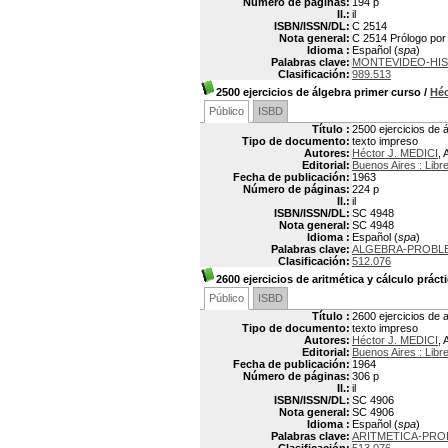
Número de páginas:
194 p
Il.:
il
ISBN/ISSN/DL:
C 2514
Nota general:
C 2514 Prólogo por
Idioma :
Español (
spa
)
Palabras clave:
MONTEVIDEO-HIS
Clasificación:
989.513
2500 ejercicios de álgebra primer curso
/
Héc
Público
ISBD
Título :
2500 ejercicios de 
Tipo de documento:
texto impreso
Autores:
Héctor J. MEDICI
, 
Editorial:
Buenos Aires : Libre
Fecha de publicación:
1963
Número de páginas:
224 p
Il.:
il
ISBN/ISSN/DL:
SC 4948
Nota general:
SC 4948
Idioma :
Español (
spa
)
Palabras clave:
ALGEBRA-PROBLE
Clasificación:
512.076
2600 ejercicios de aritmética y cálculo práct
Público
ISBD
Título :
2600 ejercicios de 
Tipo de documento:
texto impreso
Autores:
Héctor J. MEDICI
, 
Editorial:
Buenos Aires : Libre
Fecha de publicación:
1964
Número de páginas:
306 p
Il.:
il
ISBN/ISSN/DL:
SC 4906
Nota general:
SC 4906
Idioma :
Español (
spa
)
Palabras clave:
ARITMETICA-PROB