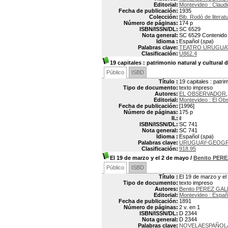
Editorial:
Montevideo : Claud
Fecha de publicación:
1935
Colección:
Bib. Rodó de literatu
Número de páginas:
174 p
ISBN/ISSN/DL:
SC 6529
Nota general:
SC 6529 Contenido p
Idioma :
Español (
spa
)
Palabras clave:
TEATRO URUGUA
Clasificación:
U862.4
19 capitales
: patrimonio natural y cultural 
Público
ISBD
Título :
19 capitales : patri
Tipo de documento:
texto impreso
Autores:
EL OBSERVADOR
Editorial:
Montevideo : El Ob
Fecha de publicación:
[1996]
Número de páginas:
175 p
Il.:
il
ISBN/ISSN/DL:
SC 741
Nota general:
SC 741
Idioma :
Español (
spa
)
Palabras clave:
URUGUAY-GEOGR
Clasificación:
918.95
El 19 de marzo y el 2 de mayo
/
Benito PER
Público
ISBD
Título :
El 19 de marzo y e
Tipo de documento:
texto impreso
Autores:
Benito PEREZ GAL
Editorial:
Montevideo : Espa
Fecha de publicación:
1891
Número de páginas:
2 v. en 1
ISBN/ISSN/DL:
D 2344
Nota general:
D 2344
Palabras clave:
NOVELAESPAÑOL