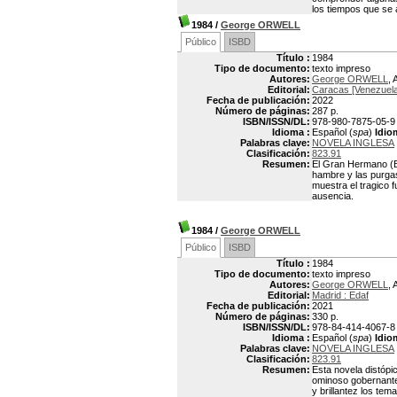
los tiempos que se 
1984
/
George ORWELL
Público
ISBD
Título :
1984
Tipo de documento:
texto impreso
Autores:
George ORWELL
, 
Editorial:
Caracas [Venezuela]
Fecha de publicación:
2022
Número de páginas:
287 p.
ISBN/ISSN/DL:
978-980-7875-05-9
Idioma :
Español (
spa
)
Idio
Palabras clave:
NOVELA INGLESA
Clasificación:
823.91
Resumen:
El Gran Hermano (Bi
hambre y las purgas
muestra el tragico f
ausencia.
1984
/
George ORWELL
Público
ISBD
Título :
1984
Tipo de documento:
texto impreso
Autores:
George ORWELL
, 
Editorial:
Madrid : Edaf
Fecha de publicación:
2021
Número de páginas:
330 p.
ISBN/ISSN/DL:
978-84-414-4067-8
Idioma :
Español (
spa
)
Idio
Palabras clave:
NOVELA INGLESA
Clasificación:
823.91
Resumen:
Esta novela distópi
ominoso gobernante,
y brillantez los tem