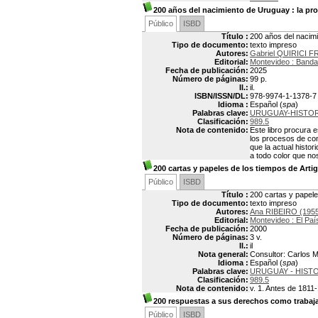
200 años del nacimiento de Uruguay
: la pr
Público
ISBD
Título :
200 años del nacimi
Tipo de documento:
texto impreso
Autores:
Gabriel QUIRICI F
Editorial:
Montevideo : Banda
Fecha de publicación:
2025
Número de páginas:
99 p.
Il.:
il.
ISBN/ISSN/DL:
978-9974-1-1378-7
Idioma :
Español (
spa
)
Palabras clave:
URUGUAY-HISTOR
Clasificación:
989.5
Nota de contenido:
Este libro procura 
los procesos de cons
que la actual histo
a todo color que no
200 cartas y papeles de los tiempos de Arti
Público
ISBD
Título :
200 cartas y papele
Tipo de documento:
texto impreso
Autores:
Ana RIBEIRO (1955
Editorial:
Montevideo : El Paí
Fecha de publicación:
2000
Número de páginas:
3 v.
Il.:
il
Nota general:
Consultor: Carlos 
Idioma :
Español (
spa
)
Palabras clave:
URUGUAY - HISTO
Clasificación:
989.5
Nota de contenido:
v. 1. Antes de 1811-
200 respuestas a sus derechos como trabaj
Público
ISBD