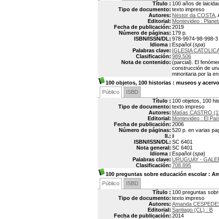
Título :
100 años de laicid
Tipo de documento:
texto impreso
Autores:
Néstor da COSTA
,
Editorial:
Montevideo : Planet
Fecha de publicación:
2019
Número de páginas:
179 p.
ISBN/ISSN/DL:
978-9974-98-998-3
Idioma :
Español (
spa
)
Palabras clave:
IGLESIA CATOLIC
Clasificación:
989.506
Nota de contenido:
(parcial). El fenóme
construcción de una
minoritaria por la e
100 objetos, 100 historias
: museos y acervo
Público
ISBD
Título :
100 objetos, 100 hi
Tipo de documento:
texto impreso
Autores:
Matías CASTRO (1
Editorial:
Montevideo : El Paí
Fecha de publicación:
2006
Número de páginas:
520 p. en varias pa
Il.:
il
ISBN/ISSN/DL:
SC 6401
Nota general:
SC 6401
Idioma :
Español (
spa
)
Palabras clave:
URUGUAY - GALE
Clasificación:
708.895
100 preguntas sobre educación escolar
: Am
Público
ISBD
Título :
100 preguntas sob
Tipo de documento:
texto impreso
Autores:
Amanda CESPEDES
Editorial:
Santiago (CL) : B
Fecha de publicación:
2014