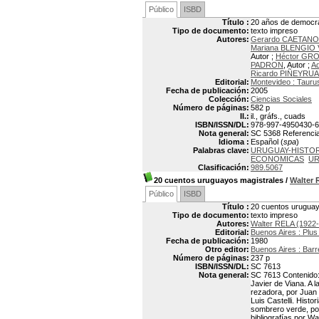
Público
ISBD
Título :
20 años de democr
Tipo de documento:
texto impreso
Autores:
Gerardo CAETANO
Mariana BLENGIO
Autor ;
Héctor GRO
PADRON
, Autor ;
A
Ricardo PIÑEYRUA
Editorial:
Montevideo : Tauru
Fecha de publicación:
2005
Colección:
Ciencias Sociales
Número de páginas:
582 p
Il.:
il., gráfs., cuads
ISBN/ISSN/DL:
978-997-4950430-6
Nota general:
SC 5368 Referencias
Idioma :
Español (
spa
)
Palabras clave:
URUGUAY-HISTORI
ECONOMICAS
UR
Clasificación:
989.5067
20 cuentos uruguayos magistrales
/
Walter
Público
ISBD
Título :
20 cuentos uruguay
Tipo de documento:
texto impreso
Autores:
Walter RELA (1922
Editorial:
Buenos Aires : Plus 
Fecha de publicación:
1980
Otro editor:
Buenos Aires : Bar
Número de páginas:
237 p
ISBN/ISSN/DL:
SC 7613
Nota general:
SC 7613 Contenido: 
Javier de Viana. A 
rezadora, por Juan 
Luis Castelli. Hist
sombrero verde, por
bibliografías por Wa