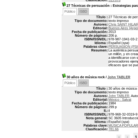
Clasificación:
513.076
27 Técnicas de persuación
: Estrategias par
Público
ISBD
Título :
27 Técnicas de pers
Tipo de documento:
texto impreso
Autores:
Chris SAINT HILAI
Editorial:
Buenos Aires [Argen
Fecha de publicación:
2013
Número de páginas:
206 p.
ISBN/ISSN/DL:
978-987-1941-03-2
Idioma :
Español (
spa
)
Palabras clave:
PERSUASION (PS
Resumen:
La auténtica persua
un millón, y en cre
a identificarse con 
provocadores ejempl
eficaces que se pue
30 años de música rock
/
John TABLER
Público
ISBD
Título :
30 años de música 
Tipo de documento:
texto impreso
Autores:
John TABLER
, Auto
Editorial:
México : Salvat
Fecha de publicación:
1984
Número de páginas:
299 p
Il.:
il
ISBN/ISSN/DL:
978-968-32-0319-9
Nota general:
SC 3605 Introducci
Idioma :
Español (
spa
)
Palabras clave:
MUSICA POPULAR
Clasificación:
781.66
1