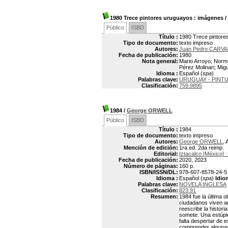
1980 Trece pintores uruguayos
: imágenes
/
Público
ISBD
Título :
1980 Trece pintore
Tipo de documento:
texto impreso
Autores:
Juan Pedro CARVA
Fecha de publicación:
1980
Nota general:
Mario Arroyo; Norma
Pérez Molinari; Mig
Idioma :
Español (
spa
)
Palabras clave:
URUGUAY - PINT
Clasificación:
759.9895
1984
/
George ORWELL
Público
ISBD
Título :
1984
Tipo de documento:
texto impreso
Autores:
George ORWELL
, 
Mención de edición:
1ra ed. 2da reimp.
Editorial:
Iztacalco [México] :
Fecha de publicación:
2020, 2023
Número de páginas:
160 p.
ISBN/ISSN/DL:
978-607-8578-24-5
Idioma :
Español (
spa
)
Idio
Palabras clave:
NOVELA INGLESA
Clasificación:
823.91
Resumen:
1984 fue la última 
ciudadanos viven ag
reescribir la histor
somete. Una estúpi
falta despertar de e
comprender algunas 