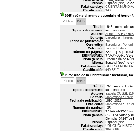
Idioma :
Español (
spa
)
Idio
Palabras clave:
GUERRA MUNDIAL I
Clasificación:
940.3
1945
: cómo el mundo descubrió el horror
/
Público
ISBD
Título :
1945 : cómo el mund
Tipo de documento:
texto impreso
Autores:
Annette WIEVIORKA
Editorial:
Barcelona : Taurus
Fecha de publicación:
2016
Otro editor:
Barcelona : Pengu
Colección:
Taurus Historia
Número de páginas:
222 p., [16] p. de l
ISBN/ISSN/DL:
978-84-306-1777-7
Nota general:
Traducción de Núria 
Idioma :
Español (
spa
)
Idio
Palabras clave:
GUERRA MUNDIAL I
Clasificación:
940.5317
1975: Año de la Orientalidad
: identidad, me
Público
ISBD
Título :
1975: Año de la Orie
Tipo de documento:
texto impreso
Autores:
Isabela COSSE (19
Editorial:
Montevideo : Trilce
Fecha de publicación:
1996, 2022
Otro editor:
Montevideo : Estuar
Número de páginas:
135 p
ISBN/ISSN/DL:
978-9974-32-142-7
Nota general:
SC 3173 Notas y bib
Ejemplar 64147 de 
Idioma :
Español (
spa
)
Palabras clave:
URUGUAY-HISTORI
Clasificación:
989.5066