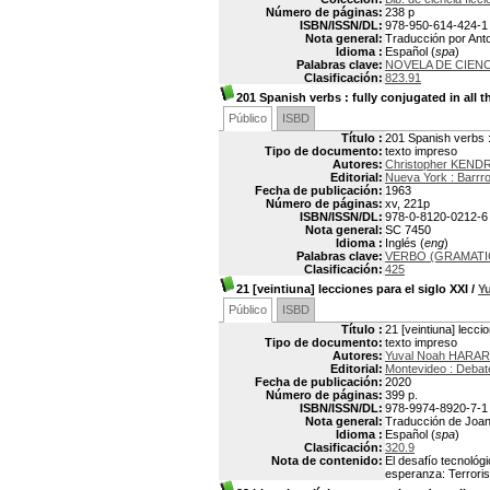
Número de páginas:
238 p
ISBN/ISSN/DL:
978-950-614-424-1
Nota general:
Traducción por Anto
Idioma :
Español (
spa
)
Palabras clave:
NOVELA DE CIENC
Clasificación:
823.91
201 Spanish verbs
: fully conjugated in all 
Público
ISBD
Título :
201 Spanish verbs : 
Tipo de documento:
texto impreso
Autores:
Christopher KEND
Editorial:
Nueva York : Barrro
Fecha de publicación:
1963
Número de páginas:
xv, 221p
ISBN/ISSN/DL:
978-0-8120-0212-6
Nota general:
SC 7450
Idioma :
Inglés (
eng
)
Palabras clave:
VERBO (GRAMATI
Clasificación:
425
21 [veintiuna] lecciones para el siglo XXI
/
Y
Público
ISBD
Título :
21 [veintiuna] lecci
Tipo de documento:
texto impreso
Autores:
Yuval Noah HARARI
Editorial:
Montevideo : Debat
Fecha de publicación:
2020
Número de páginas:
399 p.
ISBN/ISSN/DL:
978-9974-8920-7-1
Nota general:
Traducción de Joand
Idioma :
Español (
spa
)
Clasificación:
320.9
Nota de contenido:
El desafío tecnológi
esperanza: Terroris