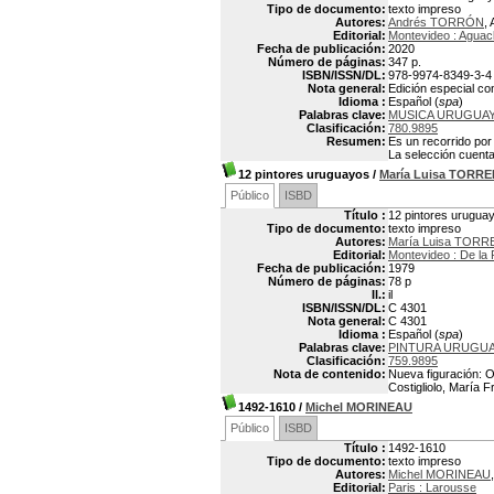
Tipo de documento:
texto impreso
Autores:
Andrés TORRÓN
, 
Editorial:
Montevideo : Aguac
Fecha de publicación:
2020
Número de páginas:
347 p.
ISBN/ISSN/DL:
978-9974-8349-3-4
Nota general:
Edición especial co
Idioma :
Español (
spa
)
Palabras clave:
MUSICA URUGUA
Clasificación:
780.9895
Resumen:
Es un recorrido po
La selección cuenta
12 pintores uruguayos
/
María Luisa TORR
Público
ISBD
Título :
12 pintores urugua
Tipo de documento:
texto impreso
Autores:
María Luisa TORR
Editorial:
Montevideo : De la 
Fecha de publicación:
1979
Número de páginas:
78 p
Il.:
il
ISBN/ISSN/DL:
C 4301
Nota general:
C 4301
Idioma :
Español (
spa
)
Palabras clave:
PINTURA URUGUAY
Clasificación:
759.9895
Nota de contenido:
Nueva figuración: O
Costigliolo, María 
1492-1610
/
Michel MORINEAU
Público
ISBD
Título :
1492-1610
Tipo de documento:
texto impreso
Autores:
Michel MORINEAU
Editorial:
Paris : Larousse