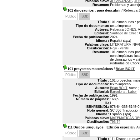
Palabras clave:
ADIVINANZAS
JU
Resumen:
Problemas y acertij
101 dinosaurios
: para descubrir
/
Rebecca 
Público
ISBD
Título :
101 dinosaurios : p
Tipo de documento:
texto impreso
Autores:
Rebecca JONES
, 
Editorial:
Santiago de Chile :
Fecha de publicación:
2024
Idioma :
Español (
spa
)
Palabras clave:
LITERATURA INFA
Clasificación:
Rojo - verde
Resumen:
101 dinosaurios par
con simpáticas ilus
de dinosaurios y cr
ilustradas de Chork
101 proyectos matemáticos
/
Brian BOLT
Público
ISBD
Título :
101 proyectos mat
Tipo de documento:
texto impreso
Autores:
Brian BOLT
, Autor ;
Editorial:
Barcelona : Labor
Fecha de publicación:
1991
Número de páginas:
168 p
Il.:
il
ISBN/ISSN/DL:
978-84-335-5145-0
Nota general:
SC 536 Traducción d
Idioma :
Español (
spa
)
Palabras clave:
MATEMATICAS RE
Clasificación:
793.74
111 Discos uruguayos
: Edición especial
/
A
Público
ISBD
Título :
111 Discos uruguayo