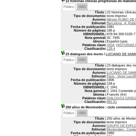
22 historias clínicas progresivas de realismo
Público
ISBD
Título :
22 historias clínica
Tipo de documento:
texto impreso
Autores:
Alfredo RUBIO D
Editorial:
Barcelona : A. Rubi
Fecha de publicación:
1981
Número de páginas:
186 p
ISBN/ISSN/DL:
978-84-300-5155-7
Nota general:
SC 7495
Idioma :
Español (
spa
)
Palabras clave:
VIDA
HISTORIAS 
Clasificación:
128.4
23 dialogues des morts
/
LUCIANO DE SAM
Público
ISBD
Título :
23 dialogues des m
Tipo de documento:
texto impreso
Autores:
LUCIANO DE SAMOS
Editorial:
Paris : Victor Lecoff
Fecha de publicación:
1906
Número de páginas:
158 p
ISBN/ISSN/DL:
C 1941
Nota general:
C 1941 Contenido pa
Idioma :
Francés (
fre
)
Palabras clave:
DIALOGOS GRIE
Clasificación:
882.01
250 años de Montevideo
: ciclo conmemorat
Público
ISBD
Título :
250 años de Montev
Tipo de documento:
texto impreso
Autores:
GRUPO DE EXPL
Editorial:
Montevideo : Comis
Fecha de publicación:
1980