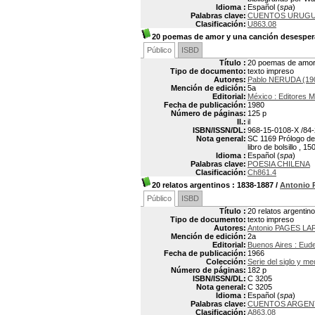
Idioma :
Español (
spa
)
Palabras clave:
CUENTOS URUGU
Clasificación:
U863.08
20 poemas de amor y una canción desespe
Público
ISBD
Título :
20 poemas de amor
Tipo de documento:
texto impreso
Autores:
Pablo NERUDA (19
Mención de edición:
5a
Editorial:
México : Editores 
Fecha de publicación:
1980
Número de páginas:
125 p
Il.:
il
ISBN/ISSN/DL:
968-15-0108-X /84-
Nota general:
SC 1169 Prólogo de 
libro de bolsillo , 
Idioma :
Español (
spa
)
Palabras clave:
POESIA CHILENA
Clasificación:
Ch861.4
20 relatos argentinos
: 1838-1887
/
Antonio
Público
ISBD
Título :
20 relatos argentin
Tipo de documento:
texto impreso
Autores:
Antonio PAGES LA
Mención de edición:
2a
Editorial:
Buenos Aires : Eud
Fecha de publicación:
1966
Colección:
Serie del siglo y me
Número de páginas:
182 p
ISBN/ISSN/DL:
C 3205
Nota general:
C 3205
Idioma :
Español (
spa
)
Palabras clave:
CUENTOS ARGEN
Clasificación:
A863.08