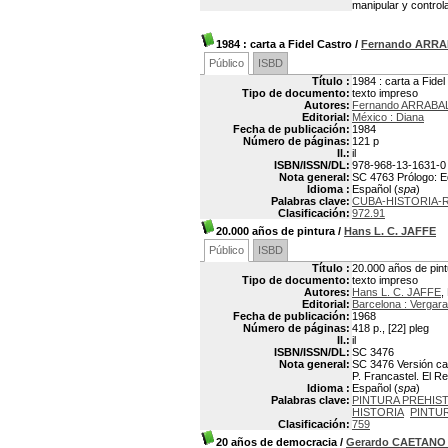
manipular y controla
1984
: carta a Fidel Castro
/
Fernando ARR
Público
ISBD
Título :
1984 : carta a Fidel
Tipo de documento:
texto impreso
Autores:
Fernando ARRABAL
Editorial:
México : Diana
Fecha de publicación:
1984
Número de páginas:
121 p
Il.:
il
ISBN/ISSN/DL:
978-968-13-1631-0
Nota general:
SC 4763 Prólogo: 
Idioma :
Español (
spa
)
Palabras clave:
CUBA-HISTORIA-
Clasificación:
972.91
20.000 años de pintura
/
Hans L. C. JAFFE
Público
ISBD
Título :
20.000 años de pint
Tipo de documento:
texto impreso
Autores:
Hans L. C. JAFFE
,
Editorial:
Barcelona : Vergara
Fecha de publicación:
1968
Número de páginas:
418 p., [22] pleg
Il.:
il
ISBN/ISSN/DL:
SC 3476
Nota general:
SC 3476 Versión cas
P. Francastel. El Re
Idioma :
Español (
spa
)
Palabras clave:
PINTURA PREHIS
HISTORIA
PINTU
Clasificación:
759
20 años de democracia
/
Gerardo CAETANO