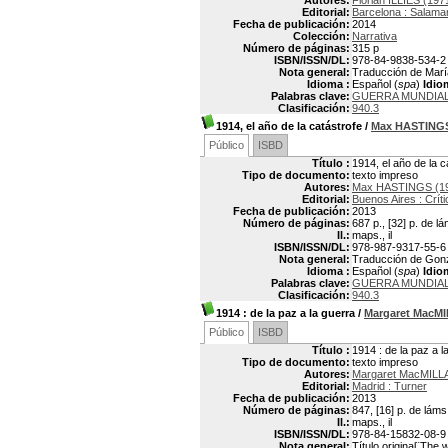
Autores:
Florian ILLIES (197
Editorial:
Barcelona : Salama
Fecha de publicación:
2014
Colección:
Narrativa
Número de páginas:
315 p
ISBN/ISSN/DL:
978-84-9838-534-2
Nota general:
Traducción de María
Idioma :
Español (
spa
)
Idio
Palabras clave:
GUERRA MUNDIAL I
Clasificación:
940.3
1914, el año de la catástrofe
/
Max HASTING
Público
ISBD
Título :
1914, el año de la c
Tipo de documento:
texto impreso
Autores:
Max HASTINGS (19
Editorial:
Buenos Aires : Críti
Fecha de publicación:
2013
Número de páginas:
687 p., [32] p. de l
Il.:
maps., il
ISBN/ISSN/DL:
978-987-9317-55-6
Nota general:
Traducción de Gonzal
Idioma :
Español (
spa
)
Idio
Palabras clave:
GUERRA MUNDIAL I
Clasificación:
940.3
1914
: de la paz a la guerra
/
Margaret MacM
Público
ISBD
Título :
1914 : de la paz a l
Tipo de documento:
texto impreso
Autores:
Margaret MacMILLA
Editorial:
Madrid : Turner
Fecha de publicación:
2013
Número de páginas:
847, [16] p. de láms
Il.:
maps., il
ISBN/ISSN/DL:
978-84-15832-08-9
Nota general:
Título original¨The