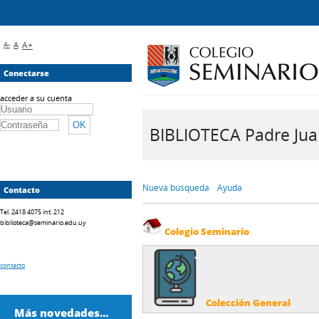
A-
A
A+
Conectarse
acceder a su cuenta
BIBLIOTECA Padre Juan 
Nueva búsqueda
Ayuda
Contacto
Tel. 2418 4075 int. 212
biblioteca@seminario.edu.uy
Colegio Seminario
contacto
Colección General
Más novedades...