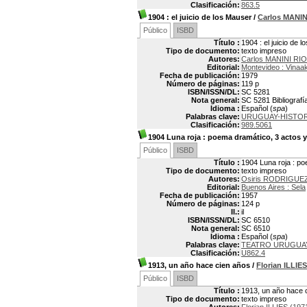
Clasificación:
863.5
1904
: el juicio de los Mauser
/
Carlos MANIN
Público
ISBD
Título :
1904 : el juicio de 
Tipo de documento:
texto impreso
Autores:
Carlos MANINI RIO
Editorial:
Montevideo : Vinaa
Fecha de publicación:
1979
Número de páginas:
119 p
ISBN/ISSN/DL:
SC 5281
Nota general:
SC 5281 Bibliografí
Idioma :
Español (
spa
)
Palabras clave:
URUGUAY-HISTORI
Clasificación:
989.5061
1904 Luna roja
: poema dramático, 3 actos y
Público
ISBD
Título :
1904 Luna roja : po
Tipo de documento:
texto impreso
Autores:
Osiris RODRIGUEZ
Editorial:
Buenos Aires : Sela
Fecha de publicación:
1957
Número de páginas:
124 p
Il.:
il
ISBN/ISSN/DL:
SC 6510
Nota general:
SC 6510
Idioma :
Español (
spa
)
Palabras clave:
TEATRO URUGUA
Clasificación:
U862.4
1913, un año hace cien años
/
Florian ILLIES
Público
ISBD
Título :
1913, un año hace 
Tipo de documento:
texto impreso