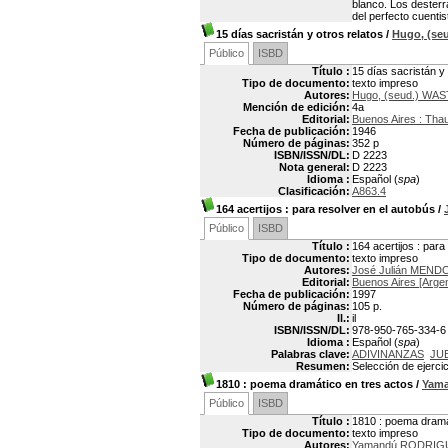
blanco. Los desterr
del perfecto cuentis
15 días sacristán y otros relatos
/
Hugo, (se
Público
ISBD
Título :
15 días sacristán y 
Tipo de documento:
texto impreso
Autores:
Hugo, (seud.) WAS
Mención de edición:
4a
Editorial:
Buenos Aires : Tha
Fecha de publicación:
1946
Número de páginas:
352 p
ISBN/ISSN/DL:
D 2223
Nota general:
D 2223
Idioma :
Español (
spa
)
Clasificación:
A863.4
164 acertijos
: para resolver en el autobús
/
Público
ISBD
Título :
164 acertijos : para
Tipo de documento:
texto impreso
Autores:
José Julián MEN
Editorial:
Buenos Aires [Argen
Fecha de publicación:
1997
Número de páginas:
105 p.
Il.:
il
ISBN/ISSN/DL:
978-950-765-334-6
Idioma :
Español (
spa
)
Palabras clave:
ADIVINANZAS
JU
Resumen:
Selección de ejerci
1810
: poema dramático en tres actos
/
Yam
Público
ISBD
Título :
1810 : poema dramá
Tipo de documento:
texto impreso
Autores:
Yamandú RODRIGU