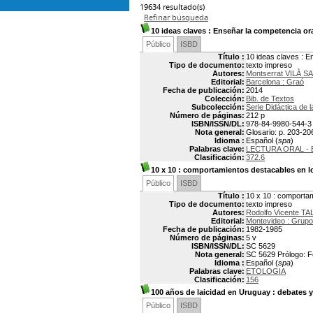
19634 resultado(s)
Refinar búsqueda
10 ideas claves : Enseñar la competencia ora
Público
ISBD
Título :
10 ideas claves : E
Tipo de documento:
texto impreso
Autores:
Montserrat VILÀ 
Editorial:
Barcelona : Graó
Fecha de publicación:
2014
Colección:
Bib. de Textos
Subcolección:
Serie Didáctica de la
Número de páginas:
212 p
ISBN/ISSN/DL:
978-84-9980-544-3
Nota general:
Glosario: p. 203-206
Idioma :
Español (
spa
)
Palabras clave:
LECTURA ORAL -
Clasificación:
372.6
10 x 10
: comportamientos destacables en lo
Público
ISBD
Título :
10 x 10 : comporta
Tipo de documento:
texto impreso
Autores:
Rodolfo Vicente TA
Editorial:
Montevideo : Grupo
Fecha de publicación:
1982-1985
Número de páginas:
5 v
ISBN/ISSN/DL:
SC 5629
Nota general:
SC 5629 Prólogo: 
Idioma :
Español (
spa
)
Palabras clave:
ETOLOGIA
Clasificación:
156
100 años de laicidad en Uruguay
: debates y
Público
ISBD