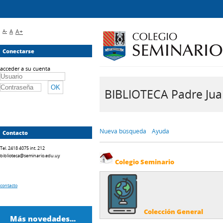
A-
A
A+
Conectarse
acceder a su cuenta
BIBLIOTECA Padre Juan 
Nueva búsqueda
Ayuda
Contacto
Tel. 2418 4075 int. 212
biblioteca@seminario.edu.uy
Colegio Seminario
contacto
Colección General
Más novedades...