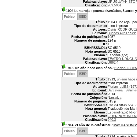
Palabras clave:
URUGUAY-HISTORI
Clasificación:
989.5061
1904 Luna roja
: poema dramático, 3 actos y
Público
ISBD
Título :
1904 Luna roja : po
Tipo de documento:
texto impreso
Autores:
Osiris RODRIGUEZ
Editorial:
Buenos Aires : Sela
Fecha de publicación:
1957
Número de páginas:
124 p
Il.:
il
ISBN/ISSN/DL:
SC 6510
Nota general:
SC 6510
Idioma :
Español (
spa
)
Palabras clave:
TEATRO URUGUA
Clasificación:
U862.4
1913, un año hace cien años
/
Florian ILLIES
Público
ISBD
Título :
1913, un año hace 
Tipo de documento:
texto impreso
Autores:
Florian ILLIES (197
Editorial:
Barcelona : Salama
Fecha de publicación:
2014
Colección:
Narrativa
Número de páginas:
315 p
ISBN/ISSN/DL:
978-84-9838-534-2
Nota general:
Traducción de María
Idioma :
Español (
spa
)
Idio
Palabras clave:
GUERRA MUNDIAL I
Clasificación:
940.3
1914, el año de la catástrofe
/
Max HASTING
Público
ISBD
Título :
1914, el año de la c