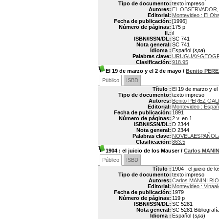
Tipo de documento:
texto impreso
Autores:
EL OBSERVADOR
Editorial:
Montevideo : El Ob
Fecha de publicación:
[1996]
Número de páginas:
175 p
Il.:
il
ISBN/ISSN/DL:
SC 741
Nota general:
SC 741
Idioma :
Español (
spa
)
Palabras clave:
URUGUAY-GEOGR
Clasificación:
918.95
El 19 de marzo y el 2 de mayo
/
Benito PER
Público
ISBD
Título :
El 19 de marzo y e
Tipo de documento:
texto impreso
Autores:
Benito PEREZ GAL
Editorial:
Montevideo : Espa
Fecha de publicación:
1891
Número de páginas:
2 v. en 1
ISBN/ISSN/DL:
D 2344
Nota general:
D 2344
Palabras clave:
NOVELAESPAÑOL
Clasificación:
863.5
1904
: el juicio de los Mauser
/
Carlos MANIN
Público
ISBD
Título :
1904 : el juicio de 
Tipo de documento:
texto impreso
Autores:
Carlos MANINI RIO
Editorial:
Montevideo : Vinaa
Fecha de publicación:
1979
Número de páginas:
119 p
ISBN/ISSN/DL:
SC 5281
Nota general:
SC 5281 Bibliografí
Idioma :
Español (
spa
)