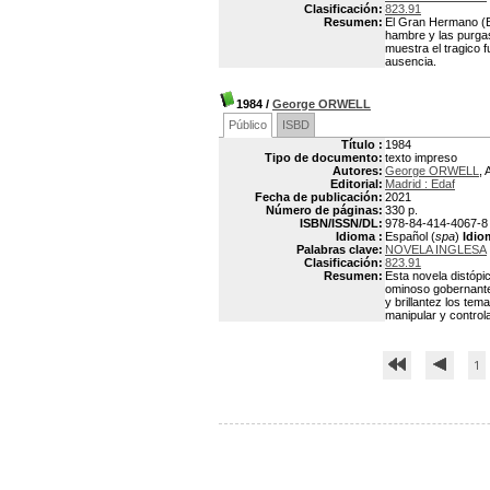
Clasificación:
823.91
Resumen:
El Gran Hermano (Bi
hambre y las purgas
muestra el tragico f
ausencia.
1984
/
George ORWELL
Público
ISBD
Título :
1984
Tipo de documento:
texto impreso
Autores:
George ORWELL
, 
Editorial:
Madrid : Edaf
Fecha de publicación:
2021
Número de páginas:
330 p.
ISBN/ISSN/DL:
978-84-414-4067-8
Idioma :
Español (
spa
)
Idio
Palabras clave:
NOVELA INGLESA
Clasificación:
823.91
Resumen:
Esta novela distópi
ominoso gobernante,
y brillantez los tem
manipular y controla
1