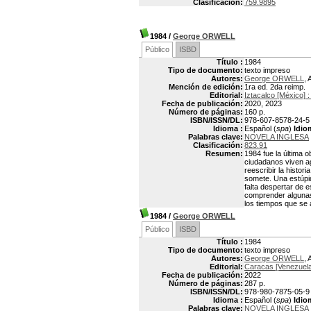
Clasificación:
759.9895
1984
/
George ORWELL
Público
ISBD
Título :
1984
Tipo de documento:
texto impreso
Autores:
George ORWELL
, 
Mención de edición:
1ra ed. 2da reimp.
Editorial:
Iztacalco [México] :
Fecha de publicación:
2020, 2023
Número de páginas:
160 p.
ISBN/ISSN/DL:
978-607-8578-24-5
Idioma :
Español (
spa
)
Idio
Palabras clave:
NOVELA INGLESA
Clasificación:
823.91
Resumen:
1984 fue la última 
ciudadanos viven ag
reescribir la histor
somete. Una estúpi
falta despertar de e
comprender algunas 
los tiempos que se 
1984
/
George ORWELL
Público
ISBD
Título :
1984
Tipo de documento:
texto impreso
Autores:
George ORWELL
, 
Editorial:
Caracas [Venezuela]
Fecha de publicación:
2022
Número de páginas:
287 p.
ISBN/ISSN/DL:
978-980-7875-05-9
Idioma :
Español (
spa
)
Idio
Palabras clave:
NOVELA INGLESA