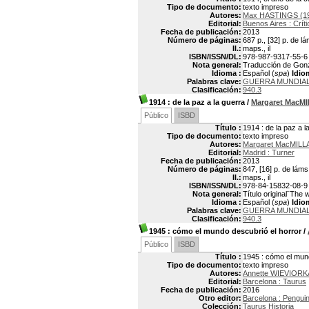
Tipo de documento:
texto impreso
Autores:
Max HASTINGS (19
Editorial:
Buenos Aires : Críti
Fecha de publicación:
2013
Número de páginas:
687 p., [32] p. de l
Il.:
maps., il
ISBN/ISSN/DL:
978-987-9317-55-6
Nota general:
Traducción de Gonzal
Idioma :
Español (
spa
)
Idio
Palabras clave:
GUERRA MUNDIAL I
Clasificación:
940.3
1914
: de la paz a la guerra
/
Margaret MacM
Público
ISBD
Título :
1914 : de la paz a l
Tipo de documento:
texto impreso
Autores:
Margaret MacMILLA
Editorial:
Madrid : Turner
Fecha de publicación:
2013
Número de páginas:
847, [16] p. de láms
Il.:
maps., il
ISBN/ISSN/DL:
978-84-15832-08-9
Nota general:
Título original¨The
Idioma :
Español (
spa
)
Idio
Palabras clave:
GUERRA MUNDIAL I
Clasificación:
940.3
1945
: cómo el mundo descubrió el horror
/
Público
ISBD
Título :
1945 : cómo el mund
Tipo de documento:
texto impreso
Autores:
Annette WIEVIORKA
Editorial:
Barcelona : Taurus
Fecha de publicación:
2016
Otro editor:
Barcelona : Pengu
Colección:
Taurus Historia