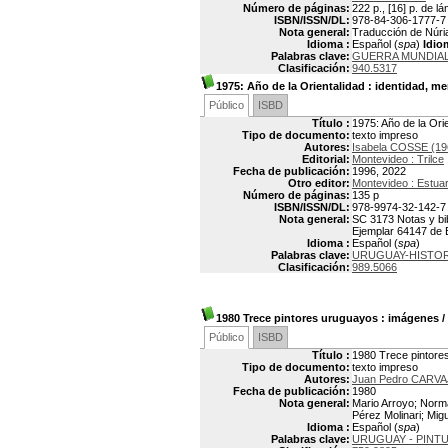
Número de páginas:
222 p., [16] p. de l
ISBN/ISSN/DL:
978-84-306-1777-7
Nota general:
Traducción de Núria 
Idioma :
Español (
spa
)
Idio
Palabras clave:
GUERRA MUNDIAL I
Clasificación:
940.5317
1975: Año de la Orientalidad
: identidad, me
Público
ISBD
Título :
1975: Año de la Orie
Tipo de documento:
texto impreso
Autores:
Isabela COSSE (19
Editorial:
Montevideo : Trilce
Fecha de publicación:
1996, 2022
Otro editor:
Montevideo : Estuar
Número de páginas:
135 p
ISBN/ISSN/DL:
978-9974-32-142-7
Nota general:
SC 3173 Notas y bib
Ejemplar 64147 de 
Idioma :
Español (
spa
)
Palabras clave:
URUGUAY-HISTORI
Clasificación:
989.5066
1980 Trece pintores uruguayos
: imágenes
/
Público
ISBD
Título :
1980 Trece pintore
Tipo de documento:
texto impreso
Autores:
Juan Pedro CARVA
Fecha de publicación:
1980
Nota general:
Mario Arroyo; Norma
Pérez Molinari; Mig
Idioma :
Español (
spa
)
Palabras clave:
URUGUAY - PINT