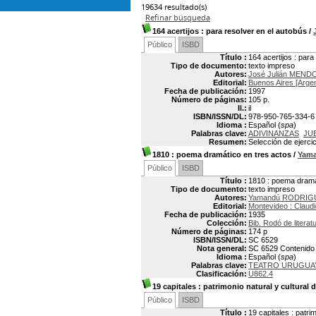
19634 resultado(s)
Refinar búsqueda
164 acertijos
: para resolver en el autobús
/
Público
ISBD
Título :
164 acertijos : para
Tipo de documento:
texto impreso
Autores:
José Julián MEN
Editorial:
Buenos Aires [Argen
Fecha de publicación:
1997
Número de páginas:
105 p.
Il.:
il
ISBN/ISSN/DL:
978-950-765-334-6
Idioma :
Español (
spa
)
Palabras clave:
ADIVINANZAS
JU
Resumen:
Selección de ejerci
1810
: poema dramático en tres actos
/
Yam
Público
ISBD
Título :
1810 : poema dramá
Tipo de documento:
texto impreso
Autores:
Yamandú RODRIGU
Editorial:
Montevideo : Claud
Fecha de publicación:
1935
Colección:
Bib. Rodó de literatu
Número de páginas:
174 p
ISBN/ISSN/DL:
SC 6529
Nota general:
SC 6529 Contenido p
Idioma :
Español (
spa
)
Palabras clave:
TEATRO URUGUA
Clasificación:
U862.4
19 capitales
: patrimonio natural y cultural 
Público
ISBD
Título :
19 capitales : patri