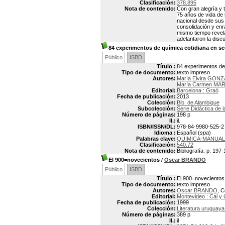
Clasificación:
378.895
Nota de contenido:
Con gran alegría y 
75 años de vida de 
nacional desde sus 
consolidación y enr
mismo tiempo revel
adelantaron la disc
84 experimentos de química cotidiana en s
Público
ISBD
Título :
84 experimentos de
Tipo de documento:
texto impreso
Autores:
María Elvira GO
María Carmen MA
Editorial:
Barcelona : Graó
Fecha de publicación:
2013
Colección:
Bib. de Alambique
Subcolección:
Serie Didáctica de 
Número de páginas:
198 p
Il.:
il.
ISBN/ISSN/DL:
978-84-9980-525-2
Idioma :
Español (
spa
)
Palabras clave:
QUIMICA-MANUAL
Clasificación:
540.72
Nota de contenido:
Bibliografía: p. 197
El 900=novecientos
/
Oscar BRANDO
Público
ISBD
Título :
El 900=novecientos
Tipo de documento:
texto impreso
Autores:
Oscar BRANDO
, C
Editorial:
Montevideo : Cal y
Fecha de publicación:
1999
Colección:
Literatura uruguaya 
Número de páginas:
389 p
Il.:
il