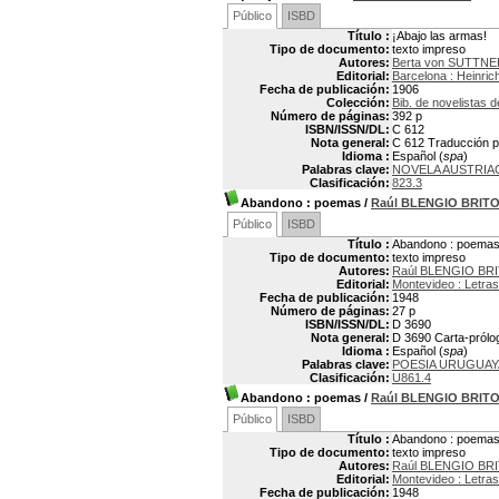
Público
ISBD
Título :
¡Abajo las armas!
Tipo de documento:
texto impreso
Autores:
Berta von SUTTNE
Editorial:
Barcelona : Heinric
Fecha de publicación:
1906
Colección:
Bib. de novelistas d
Número de páginas:
392 p
ISBN/ISSN/DL:
C 612
Nota general:
C 612 Traducción po
Idioma :
Español (
spa
)
Palabras clave:
NOVELA AUSTRIA
Clasificación:
823.3
Abandono
: poemas
/
Raúl BLENGIO BRIT
Público
ISBD
Título :
Abandono : poema
Tipo de documento:
texto impreso
Autores:
Raúl BLENGIO BR
Editorial:
Montevideo : Letras
Fecha de publicación:
1948
Número de páginas:
27 p
ISBN/ISSN/DL:
D 3690
Nota general:
D 3690 Carta-prólo
Idioma :
Español (
spa
)
Palabras clave:
POESIA URUGUAY
Clasificación:
U861.4
Abandono
: poemas
/
Raúl BLENGIO BRIT
Público
ISBD
Título :
Abandono : poema
Tipo de documento:
texto impreso
Autores:
Raúl BLENGIO BR
Editorial:
Montevideo : Letras
Fecha de publicación:
1948