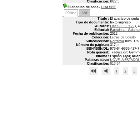
Clasificación:
I822.3
El abanico de seda
/
Lisa SEE
Público
ISBD
Título :
El abanico de seda
Tipo de documento:
texto impreso
Autores:
Lisa SEE (1955-)
, 
Editorial:
Barcelona : Salama
Fecha de publicación:
2012
Colección:
Letras de Bolsillo
Subcolección:
Narrativa
num. 125
Número de páginas:
317 p.
ISBN/ISSN/DL:
978-84-9838-427-7
Nota general:
Traducción: Gemma R
Idioma :
Español (
spa
)
Idio
Palabras clave:
NOVELA ESTADO
Clasificación:
813.54
1
2
3