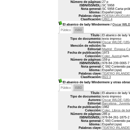
Número de páginas:
27 p
ISBN/ISSN/DL:
SC 5958
Nota general:
SC 5958 Carta-pró
Idioma :
Español (
spa
)
Palabras clave:
POESIA URUGUAY
Clasificación:
U861.4
El abanico de lady Windermere
/
Oscar WIL
Público
ISBD
Título :
El abanico de lady
Tipo de documento:
texto impreso
Autores:
Oscar WILDE (185
Mención de edición:
9a
Editorial:
Madrid : Espasa-Ca
Fecha de publicación:
1973
Colección:
Colec. Austral
num.
Número de páginas:
159 p
ISBN/ISSN/DL:
978-84-239-0065-7
Nota general:
C 592 Contenido par
Idioma :
Español (
spa
)
Palabras clave:
TEATRO IRLANDE
Clasificación:
I822.3
El abanico de lady Windermere y otras obra
Público
ISBD
Título :
El abanico de lady
Tipo de documento:
texto impreso
Autores:
Oscar WILDE (185
Editorial:
Barcelona : Juvent
Fecha de publicación:
1982
Colección:
Colec. Libros de bol
Número de páginas:
285 p
ISBN/ISSN/DL:
978-84-261-1875-2
Nota general:
C 593 Contenido par
Idioma :
Español (
spa
)
Palabras clave:
TEATRO IRLANDE