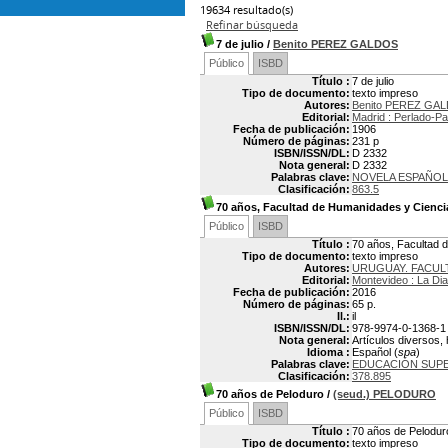
19634 resultado(s)
Refinar búsqueda
7 de julio
/
Benito PEREZ GALDOS
Público
ISBD
Título :
7 de julio
Tipo de documento:
texto impreso
Autores:
Benito PEREZ GAL
Editorial:
Madrid : Perlado-P
Fecha de publicación:
1906
Número de páginas:
231 p
ISBN/ISSN/DL:
D 2332
Nota general:
D 2332
Palabras clave:
NOVELA ESPAÑO
Clasificación:
863.5
70 años, Facultad de Humanidades y Cienci
Público
ISBD
Título :
70 años, Facultad 
Tipo de documento:
texto impreso
Autores:
URUGUAY. FACUL
Editorial:
Montevideo : La Dia
Fecha de publicación:
2016
Número de páginas:
65 p.
Il.:
il
ISBN/ISSN/DL:
978-9974-0-1368-1
Nota general:
Artículos diversos,
Idioma :
Español (
spa
)
Palabras clave:
EDUCACIÓN SUPE
Clasificación:
378.895
70 años de Peloduro
/
(seud.) PELODURO
Público
ISBD
Título :
70 años de Pelodur
Tipo de documento:
texto impreso