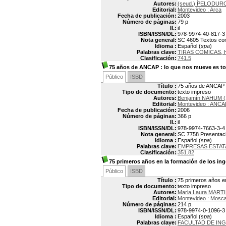
Autores:
(seud.) PELODURO
Editorial:
Montevideo : Arca
Fecha de publicación:
2003
Número de páginas:
79 p
Il.:
il
ISBN/ISSN/DL:
978-9974-40-817-3
Nota general:
SC 4605 Textos com
Idioma :
Español (
spa
)
Palabras clave:
TIRAS COMICAS, 
Clasificación:
741.5
75 años de ANCAP
: lo que nos mueve es to
Público
ISBD
Título :
75 años de ANCAP :
Tipo de documento:
texto impreso
Autores:
Benjamín NAHUM (
Editorial:
Montevideo : ANCA
Fecha de publicación:
2006
Número de páginas:
366 p
Il.:
il
ISBN/ISSN/DL:
978-9974-7663-3-4
Nota general:
SC 7758 Presentació
Idioma :
Español (
spa
)
Palabras clave:
EMPRESAS ESTA
Clasificación:
351.82
75 primeros años en la formación de los in
Público
ISBD
Título :
75 primeros años en
Tipo de documento:
texto impreso
Autores:
Maria Laura MART
Editorial:
Montevideo : Mosc
Número de páginas:
214 p.
ISBN/ISSN/DL:
978-9974-0-1096-3
Idioma :
Español (
spa
)
Palabras clave:
FACULTAD DE ING