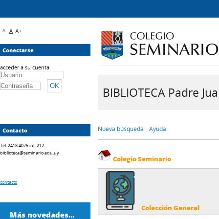
A-
A
A+
Conectarse
acceder a su cuenta
BIBLIOTECA Padre Juan 
Nueva búsqueda
Ayuda
Contacto
Tel. 2418 4075 int. 212
biblioteca@seminario.edu.uy
Colegio Seminario
contacto
Colección General
Más novedades...