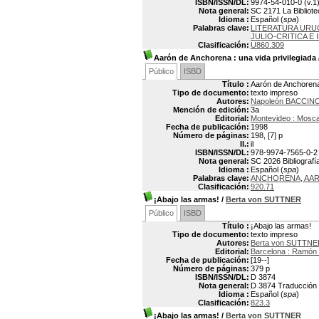
ISBN/ISSN/DL:
9974-54-010-0 (v.1
Nota general:
SC 2171 La Bibliotec
Idioma :
Español (
spa
)
Palabras clave:
LITERATURA URUG
JULIO-CRITICA E
Clasificación:
U860.309
Aarón de Anchorena
: una vida privilegiada
Público
ISBD
Título :
Aarón de Anchorena 
Tipo de documento:
texto impreso
Autores:
Napoleón BACCIN
Mención de edición:
3a
Editorial:
Montevideo : Mosc
Fecha de publicación:
1998
Número de páginas:
198, [7] p
Il.:
il
ISBN/ISSN/DL:
978-9974-7565-0-2
Nota general:
SC 2026 Bibliografía
Idioma :
Español (
spa
)
Palabras clave:
ANCHORENA, AARO
Clasificación:
920.71
¡Abajo las armas!
/
Berta von SUTTNER
Público
ISBD
Título :
¡Abajo las armas!
Tipo de documento:
texto impreso
Autores:
Berta von SUTTNE
Editorial:
Barcelona : Ramón
Fecha de publicación:
[19--]
Número de páginas:
379 p
ISBN/ISSN/DL:
D 3874
Nota general:
D 3874 Traducción p
Idioma :
Español (
spa
)
Clasificación:
823.3
¡Abajo las armas!
/
Berta von SUTTNER