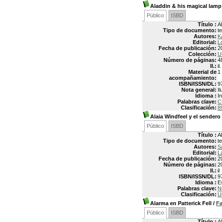
Aladdin & his magical lamp
Público
ISBD
Título :
A
Tipo de documento:
t
Autores:
K
Editorial:
L
Fecha de publicación:
2
Colección:
U
Número de páginas:
4
Il.:
il.
Material de
1
acompañamiento:
ISBN/ISSN/DL:
9
Nota general:
I
Idioma :
In
Palabras clave:
C
Clasificación:
8
Alaia Windfeel y el sendero
Público
ISBD
Título :
A
Tipo de documento:
t
Autores:
S
Editorial:
L
Fecha de publicación:
2
Número de páginas:
2
Il.:
il
ISBN/ISSN/DL:
9
Idioma :
E
Palabras clave:
N
Clasificación:
U
Alarma en Patterick Fell
/
F
Público
ISBD
Título :
A