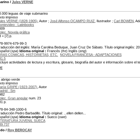
marino
/
Jules VERNE
0.000 leguas de viaje submarino
exto impreso
ules VERNE (1828-1905)
, Autor ;
José Alfonso OCAMPO RUIZ
, Ilustrador ;
Carl BOWEN
, Ad
ontevideo : Latinbooks
009
olec. Novela gráfica
 + [7] p.
78-9974-679-99-3
raducción del inglés: María Carolina Beduque, Juan Cruz De Sábato. Título original inglés: 2
spañol (
spa
)
Idioma original :
Francés (
fre
) Inglés (
eng
)
IRAS COMICAS, HISTORIETAS, ETC.
NOVELA FRANCESA - ADAPTACIONES
41.5
ncluye actividades de lectura y escritura, glosario, biografía del autor e información sobre el t
PE
l abrigo verde
exto impreso
aría GRIPE (1923-2007)
, Autor
adrid : Sm
982
olec. Gran angular
num. 23
81 p.
78-84-348-1000-6
aducción Pedro Barbadillo. Título original: ...ellen dellen...
spañol (
spa
)
Idioma original :
Sueco (
swe
)
ITERATURA JUVENIL SUECA
39.737
ndo
/
Roy BEROCAY