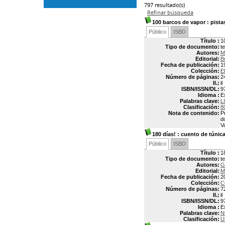
797 resultado(s)
Refinar búsqueda
100 barcos de vapor
: pista
Público
ISBD
Título :
1
Tipo de documento:
t
Autores:
M
Editorial:
B
Fecha de publicación:
1
Colección:
E
Número de páginas:
2
Il.:
il
ISBN/ISSN/DL:
9
Idioma :
E
Palabras clave:
L
Clasificación:
8
Nota de contenido:
P
d
V
180 días!
: cuento de túnic
Público
ISBD
Título :
1
Tipo de documento:
t
Autores:
G
Editorial:
M
Fecha de publicación:
2
Colección:
C
Número de páginas:
7
Il.:
il
ISBN/ISSN/DL:
9
Idioma :
E
Palabras clave:
N
Clasificación:
U