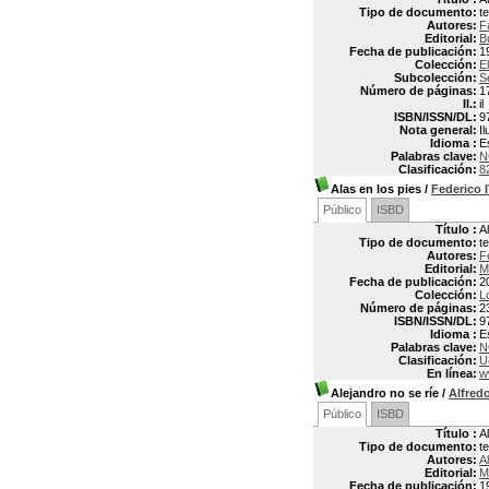
Tipo de documento:
t
Autores:
F
Editorial:
B
Fecha de publicación:
1
Colección:
E
Subcolección:
S
Número de páginas:
1
Il.:
il
ISBN/ISSN/DL:
9
Nota general:
I
Idioma :
E
Palabras clave:
N
Clasificación:
8
Alas en los pies
/
Federico 
Público
ISBD
Título :
A
Tipo de documento:
t
Autores:
F
Editorial:
M
Fecha de publicación:
2
Colección:
L
Número de páginas:
2
ISBN/ISSN/DL:
9
Idioma :
E
Palabras clave:
N
Clasificación:
U
En línea:
w
Alejandro no se ríe
/
Alfre
Público
ISBD
Título :
A
Tipo de documento:
t
Autores:
A
Editorial:
M
Fecha de publicación:
1