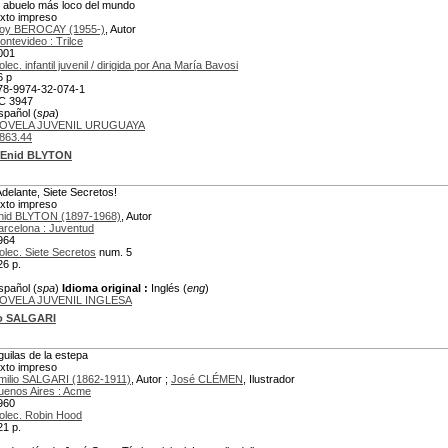
l abuelo más loco del mundo
exto impreso
oy BEROCAY (1955-)
, Autor
ontevideo : Trilce
001
lec. infantil juvenil / dirigida por Ana María Bavosi
6 p
78-9974-32-074-1
C 3947
spañol (
spa
)
OVELA JUVENIL URUGUAYA
863.44
Enid BLYTON
Adelante, Siete Secretos!
exto impreso
nid BLYTON (1897-1968)
, Autor
arcelona : Juventud
964
olec. Siete Secretos
num. 5
26 p.
spañol (
spa
)
Idioma original :
Inglés (
eng
)
OVELA JUVENIL INGLESA
io SALGARI
guilas de la estepa
exto impreso
milio SALGARI (1862-1911)
, Autor ;
José CLÉMEN
, Ilustrador
uenos Aires : Acme
960
olec. Robin Hood
21 p.