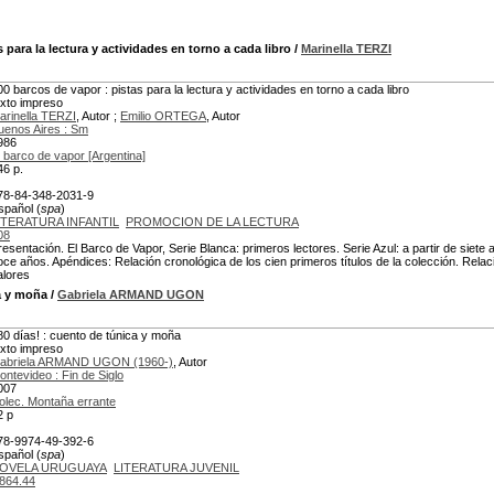
s para la lectura y actividades en torno a cada libro
/
Marinella TERZI
00 barcos de vapor : pistas para la lectura y actividades en torno a cada libro
exto impreso
arinella TERZI
, Autor ;
Emilio ORTEGA
, Autor
uenos Aires : Sm
986
l barco de vapor [Argentina]
46 p.
78-84-348-2031-9
spañol (
spa
)
ITERATURA INFANTIL
PROMOCION DE LA LECTURA
08
resentación. El Barco de Vapor, Serie Blanca: primeros lectores. Serie Azul: a partir de siete 
oce años. Apéndices: Relación cronológica de los cien primeros títulos de la colección. Relaci
alores
a y moña
/
Gabriela ARMAND UGON
80 días! : cuento de túnica y moña
exto impreso
abriela ARMAND UGON (1960-)
, Autor
ontevideo : Fin de Siglo
007
olec. Montaña errante
2 p
78-9974-49-392-6
spañol (
spa
)
OVELA URUGUAYA
LITERATURA JUVENIL
864.44