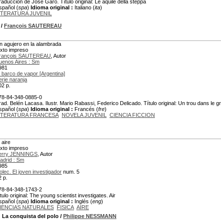
raducción de José Garo. Título original: Le aquile della steppa
spañol (
spa
)
Idioma original :
Italiano (
ita
)
ITERATURA JUVENIL
/
François SAUTEREAU
n agujero en la alambrada
exto impreso
rançois SAUTEREAU
, Autor
uenos Aires : Sm
981
l barco de vapor [Argentina]
erie naranja
02 p.
78-84-348-0885-0
rad. Belén Lacasa. Ilustr. Mario Rabassi, Federico Delicado. Título original: Un trou dans le gr
spañol (
spa
)
Idioma original :
Francés (
fre
)
ITERATURA FRANCESA
NOVELA JUVENIL
CIENCIA FICCION
 aire
exto impreso
erry JENNINGS
, Autor
adrid : Sm
985
olec. El joven investigador
num. 5
2 p.
78-84-348-1743-2
tulo original: The young scientist investigates. Air
spañol (
spa
)
Idioma original :
Inglés (
eng
)
IENCIAS NATURALES
FISICA
AIRE
 La conquista del polo
/
Philippe NESSMANN