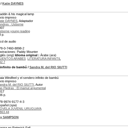
/
Katie DAYNES
laddin & his magical lamp
exto impreso
atie DAYNES
, Adaptador
ondres : Usborne
007
sborne young reading
8 p.
 cd de audio
78-0-7460-8898-2
lustraciones: Paddy Mounter
glés (
eng
)
Idioma original :
Árabe (
ara
)
UENTOS ARABES
LITERATURA INFANTIL
92.7
 infinito de bambú
/
Sandra M. del RIO SIUTTI
laia Windfeel y el sendero infinito de bambú
exto impreso
andra M. del RIO SIUTTI
, Autor
as Piedras : El mamut argumental
017
06 p.
78-9974-9177-4-3
spañol (
spa
)
OVELA JUVENIL URUGUAYA
863.44
ay SAMPSON
larma en Patterick Fell