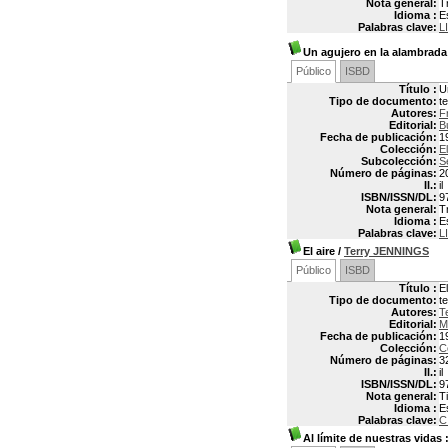
Nota general:
T
Idioma :
E
Palabras clave:
L
Un agujero en la alambrada
Público
ISBD
Título :
U
Tipo de documento:
t
Autores:
F
Editorial:
B
Fecha de publicación:
1
Colección:
E
Subcolección:
S
Número de páginas:
2
Il.:
il
ISBN/ISSN/DL:
9
Nota general:
T
Idioma :
E
Palabras clave:
L
El aire
/
Terry JENNINGS
Público
ISBD
Título :
El
Tipo de documento:
t
Autores:
T
Editorial:
M
Fecha de publicación:
1
Colección:
C
Número de páginas:
3
Il.:
il
ISBN/ISSN/DL:
9
Nota general:
Ti
Idioma :
E
Palabras clave:
C
Al límite de nuestras vidas
: