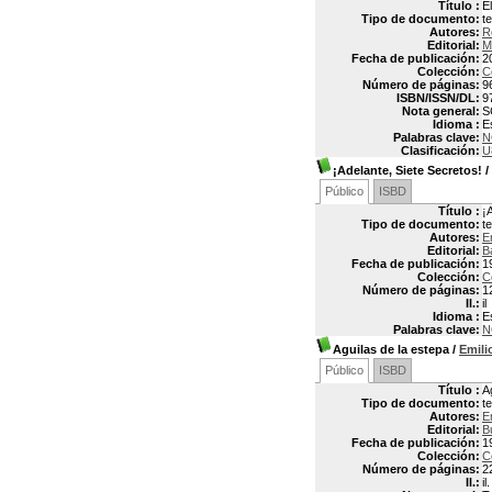
Título :
E
Tipo de documento:
t
Autores:
R
Editorial:
M
Fecha de publicación:
2
Colección:
Co
Número de páginas:
9
ISBN/ISSN/DL:
9
Nota general:
S
Idioma :
E
Palabras clave:
N
Clasificación:
U
¡Adelante, Siete Secretos!
/
Público
ISBD
Título :
¡
Tipo de documento:
t
Autores:
E
Editorial:
B
Fecha de publicación:
1
Colección:
C
Número de páginas:
1
Il.:
il
Idioma :
E
Palabras clave:
N
Aguilas de la estepa
/
Emil
Público
ISBD
Título :
A
Tipo de documento:
t
Autores:
E
Editorial:
B
Fecha de publicación:
1
Colección:
C
Número de páginas:
2
Il.:
il.