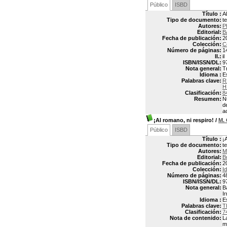
Público
ISBD
Título :
A
Tipo de documento:
t
Autores:
P
Editorial:
B
Fecha de publicación:
2
Colección:
C
Número de páginas:
1
Il.:
il
ISBN/ISSN/DL:
9
Nota general:
T
Idioma :
E
Palabras clave:
R
H
Clasificación:
8
Resumen:
N
d
a
¡Al romano, ni respiro!
/
M.
Público
ISBD
Título :
¡
Tipo de documento:
t
Autores:
M
Editorial:
B
Fecha de publicación:
2
Colección:
Id
Número de páginas:
4
ISBN/ISSN/DL:
9
Nota general:
B
Ir
Idioma :
E
Palabras clave:
T
Clasificación:
7
Nota de contenido:
L
m