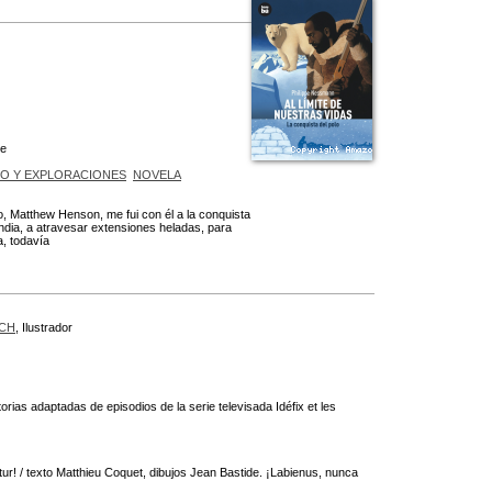
le
TO Y EXPLORACIONES
NOVELA
 Matthew Henson, me fui con él a la conquista
ndia, a atravesar extensiones heladas, para
a, todavía
ECH
, Ilustrador
rias adaptadas de episodios de la serie televisada Idéfix et les
itur! / texto Matthieu Coquet, dibujos Jean Bastide. ¡Labienus, nunca