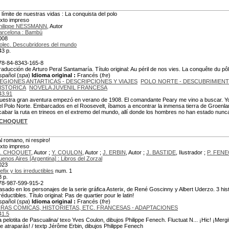
l límite de nuestras vidas : La conquista del polo
exto impreso
hilippe NESSMANN
, Autor
arcelona : Bambú
008
olec. Descubridores del mundo
43 p.
78-84-8343-165-8
raducción de Arturo Peral Santamaría. Título original: Au péril de nos vies. La conquête du pô
spañol (
spa
)
Idioma original :
Francés (
fre
)
EGIONES ANTARTICAS - DESCRIPCIONES Y VIAJES
POLO NORTE - DESCUBRIMIEN
ISTORICA
NOVELA JUVENIL FRANCESA
43.91
uestra gran aventura empezó en verano de 1908. El comandante Peary me vino a buscar. Yo,
el Polo Norte. Embarcados en el Roosevelt, íbamos a encontrar la inmensa tierra de Groenla
cabar la ruta en trineos en el extremo del mundo, allí donde los hombres no han estado nunc
 CHOQUET
Al romano, ni respiro!
exto impreso
. CHOQUET
, Autor ;
Y. COULON
, Autor ;
J. ERBIN
, Autor ;
J. BASTIDE
, Ilustrador ;
P. FEN
uenos Aires [Argentina] : Libros del Zorzal
023
efix y los irreductibles
num. 1
8 p.
78-987-599-915-2
asado en los personajes de la serie gráfica Asterix, de René Goscinny y Albert Uderzo. 3 histo
réductibles. Título original: Pas de quartier pour le latin!
spañol (
spa
)
Idioma original :
Francés (
fre
)
IRAS COMICAS, HISTORIETAS, ETC. FRANCESAS - ADAPTACIONES
41.5
a pelotita de Pascualina/ texo Yves Coulon, dibujos Philippe Fenech. Fluctuat N... ¡Hic! ¡Merg
e atraparás! / textp Jérôme Erbin, dibujos Philippe Fenech