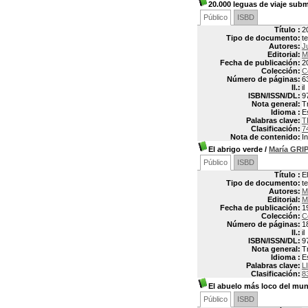
20.000 leguas de viaje sub
Público
ISBD
Título :
2
Tipo de documento:
t
Autores:
J
Editorial:
M
Fecha de publicación:
2
Colección:
C
Número de páginas:
63
Il.:
il
ISBN/ISSN/DL:
9
Nota general:
T
Idioma :
E
Palabras clave:
T
Clasificación:
7
Nota de contenido:
I
El abrigo verde
/
María GRI
Público
ISBD
Título :
E
Tipo de documento:
t
Autores:
M
Editorial:
M
Fecha de publicación:
1
Colección:
C
Número de páginas:
1
Il.:
il
ISBN/ISSN/DL:
9
Nota general:
Tr
Idioma :
E
Palabras clave:
L
Clasificación:
8
El abuelo más loco del mu
Público
ISBD