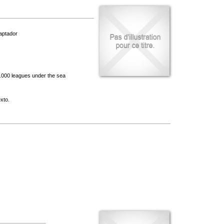
aptador
0.000 leagues under the sea
exto.