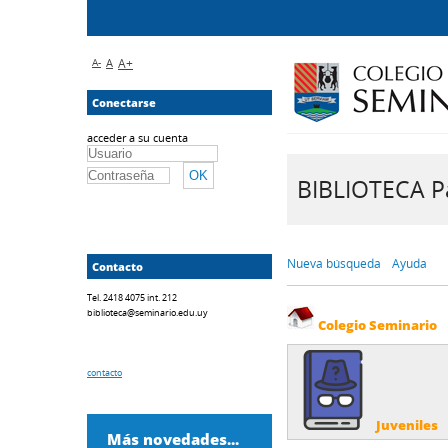
A-
A
A+
Conectarse
acceder a su cuenta
BIBLIOTECA Pa
Nueva búsqueda
Ayuda
Contacto
Tel. 2418 4075 int. 212
biblioteca@seminario.edu.uy
Colegio Seminario
contacto
Juveniles
Más novedades...