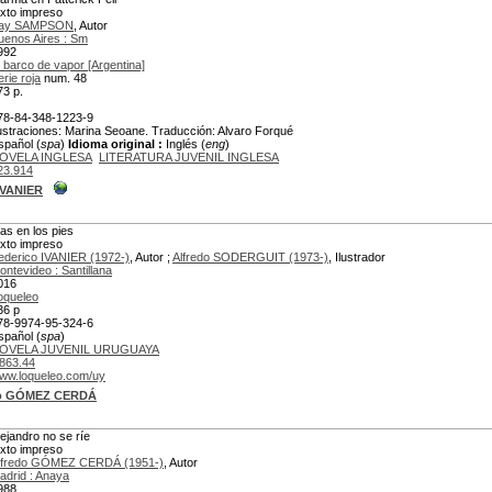
exto impreso
ay SAMPSON
, Autor
uenos Aires : Sm
992
l barco de vapor [Argentina]
erie roja
num. 48
73 p.
78-84-348-1223-9
lustraciones: Marina Seoane. Traducción: Alvaro Forqué
spañol (
spa
)
Idioma original :
Inglés (
eng
)
OVELA INGLESA
LITERATURA JUVENIL INGLESA
23.914
IVANIER
las en los pies
exto impreso
ederico IVANIER (1972-)
, Autor ;
Alfredo SODERGUIT (1973-)
, Ilustrador
ontevideo : Santillana
016
oqueleo
36 p
78-9974-95-324-6
spañol (
spa
)
OVELA JUVENIL URUGUAYA
863.44
ww.loqueleo.com/uy
do GÓMEZ CERDÁ
lejandro no se ríe
exto impreso
lfredo GÓMEZ CERDÁ (1951-)
, Autor
adrid : Anaya
988