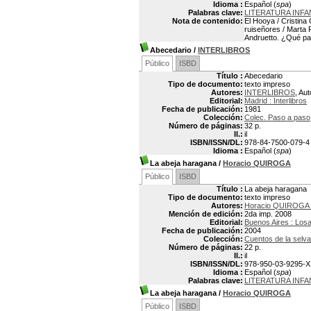
Idioma :
Español (
spa
)
Palabras clave:
LITERATURA INFA
Nota de contenido:
El Hooya / Cristina 
ruiseñores / Marta R
Andruetto. ¿Qué pas
Abecedario
/
INTERLIBROS
Público
ISBD
Título :
Abecedario
Tipo de documento:
texto impreso
Autores:
INTERLIBROS
, Aut
Editorial:
Madrid : Interlibros
Fecha de publicación:
1981
Colección:
Colec. Paso a paso
Número de páginas:
32 p.
Il.:
il
ISBN/ISSN/DL:
978-84-7500-079-4
Idioma :
Español (
spa
)
La abeja haragana
/
Horacio QUIROGA
Público
ISBD
Título :
La abeja haragana
Tipo de documento:
texto impreso
Autores:
Horacio QUIROGA 
Mención de edición:
2da imp. 2008
Editorial:
Buenos Aires : Los
Fecha de publicación:
2004
Colección:
Cuentos de la selva
Número de páginas:
22 p.
Il.:
il
ISBN/ISSN/DL:
978-950-03-9295-X
Idioma :
Español (
spa
)
Palabras clave:
LITERATURA INF
La abeja haragana
/
Horacio QUIROGA
Público
ISBD