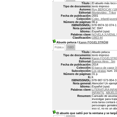
Título :
El abuelo más loco
Tipo de documento:
texto impreso
Autores:
Roy BEROCAY (195
Editorial:
Montevideo : Trilce
Fecha de publicación:
2001
Colección:
Colec. infantil juven
Número de páginas:
96 p
ISBN/ISSN/DL:
978-9974-32-074-1
Nota general:
SC 3947
Idioma :
Español (
spa
)
Palabras clave:
NOVELA JUVENIL
Clasificación:
U863.44
Abuelo peluca
/
Karen FOGELSTRÖM
Público
ISBD
Título :
Abuelo peluca
Tipo de documento:
texto impreso
Autores:
Karen FOGELST
Editorial:
Buenos Aires : Sm
Fecha de publicación:
2014
Colección:
El barco de vapor [
Subcolección:
Los piratas
num. 15
Número de páginas:
31 p.
Il.:
il.
ISBN/ISSN/DL:
978-987-573-954-3
Nota general:
Atención! Un ejempl
Idioma :
Español (
spa
)
Palabras clave:
LITERATURA INFA
INFANTIL
ABUELOS
Resumen:
Cansado de asustars
investigar para tra
esta tarea contará 
personajes geniales.
eso sí, no es un a
El abuelo que saltó por la ventana y se larg