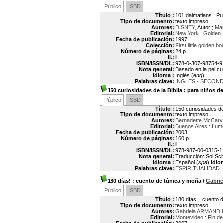
Público
ISBD
Título :
101 dalmatians : P
Tipo de documento:
texto impreso
Autores:
DISNEY
, Autor ;
Ma
Editorial:
New York : Golden
Fecha de publicación:
1997
Colección:
First little golden b
Número de páginas:
24 p.
Il.:
il
ISBN/ISSN/DL:
978-0-307-98754-9
Nota general:
Basado en la pelíc
Idioma :
Inglés (
eng
)
Palabras clave:
INGLES - SECON
150 curiosidades de la Biblia
: para niños de
Público
ISBD
Título :
150 curiosidades de
Tipo de documento:
texto impreso
Autores:
Bernadette McCar
Editorial:
Buenos Aires : Lum
Fecha de publicación:
2003
Número de páginas:
160 p.
Il.:
il.
ISBN/ISSN/DL:
978-987-00-0315-1
Nota general:
Traducción: Sol Schin
Idioma :
Español (
spa
)
Idio
Palabras clave:
ESPIRITUALIDAD
180 días!
: cuento de túnica y moña
/
Gabri
Público
ISBD
Título :
180 días! : cuento 
Tipo de documento:
texto impreso
Autores:
Gabriela ARMAND 
Editorial:
Montevideo : Fin de