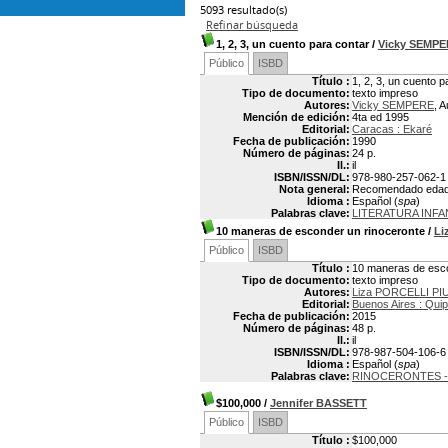
5093 resultado(s)
Refinar búsqueda
1, 2, 3, un cuento para contar
/
Vicky SEMP
Público
ISBD
Título :
1, 2, 3, un cuento p
Tipo de documento:
texto impreso
Autores:
Vicky SEMPERE
, A
Mención de edición:
4ta ed 1995
Editorial:
Caracas : Ekaré
Fecha de publicación:
1990
Número de páginas:
24 p.
Il.:
il
ISBN/ISSN/DL:
978-980-257-062-1
Nota general:
Recomendado edad
Idioma :
Español (
spa
)
Palabras clave:
LITERATURA INF
10 maneras de esconder un rinoceronte
/
Li
Público
ISBD
Título :
10 maneras de esco
Tipo de documento:
texto impreso
Autores:
Liza PORCELLI PI
Editorial:
Buenos Aires : Qui
Fecha de publicación:
2015
Número de páginas:
48 p.
Il.:
il
ISBN/ISSN/DL:
978-987-504-106-6
Idioma :
Español (
spa
)
Palabras clave:
RINOCERONTES - 
$100,000
/
Jennifer BASSETT
Público
ISBD
Título :
$100,000