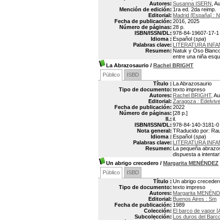
Autores:
Susanna ISERN
, A
Mención de edición:
1ra ed. 2da reimp.
Editorial:
Madrid [España] :
Fecha de publicación:
2016, 2025
Número de páginas:
28 p.
ISBN/ISSN/DL:
978-84-19607-17-1
Idioma :
Español (
spa
)
Palabras clave:
LITERATURA INFA
Resumen:
Natuk y Oso Blanco 
entre una niña esqu
La Abrazosaurio
/
Rachel BRIGHT
Público
ISBD
Título :
La Abrazosaurio
Tipo de documento:
texto impreso
Autores:
Rachel BRIGHT
, Au
Editorial:
Zaragoza : Edelviv
Fecha de publicación:
2022
Número de páginas:
[28 p.]
Il.:
il.
ISBN/ISSN/DL:
978-84-140-3181-0
Nota general:
TRaducido por: Raul
Idioma :
Español (
spa
)
Palabras clave:
LITERATURA INFA
Resumen:
La pequeña abrazos
dispuesta a intenta
Un abrigo crecedero
/
Margarita MENÉNDEZ
Público
ISBD
Título :
Un abrigo creceder
Tipo de documento:
texto impreso
Autores:
Margarita MENÉN
Editorial:
Buenos Aires : Sm
Fecha de publicación:
1989
Colección:
El barco de vapor [
Subcolección:
Los duros del Barc