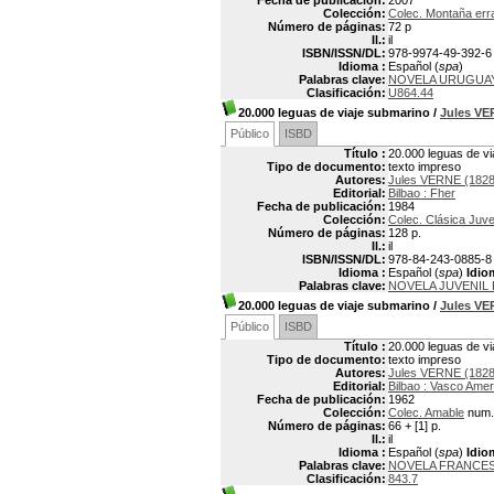
Fecha de publicación:
2007
Colección:
Colec. Montaña err
Número de páginas:
72 p
Il.:
il
ISBN/ISSN/DL:
978-9974-49-392-6
Idioma :
Español (
spa
)
Palabras clave:
NOVELA URUGUA
Clasificación:
U864.44
20.000 leguas de viaje submarino
/
Jules V
Público
ISBD
Título :
20.000 leguas de v
Tipo de documento:
texto impreso
Autores:
Jules VERNE (1828
Editorial:
Bilbao : Fher
Fecha de publicación:
1984
Colección:
Colec. Clásica Juve
Número de páginas:
128 p.
Il.:
il
ISBN/ISSN/DL:
978-84-243-0885-8
Idioma :
Español (
spa
)
Idio
Palabras clave:
NOVELA JUVENIL
20.000 leguas de viaje submarino
/
Jules V
Público
ISBD
Título :
20.000 leguas de v
Tipo de documento:
texto impreso
Autores:
Jules VERNE (1828
Editorial:
Bilbao : Vasco Ame
Fecha de publicación:
1962
Colección:
Colec. Amable
num.
Número de páginas:
66 + [1] p.
Il.:
il
Idioma :
Español (
spa
)
Idio
Palabras clave:
NOVELA FRANCES
Clasificación:
843.7