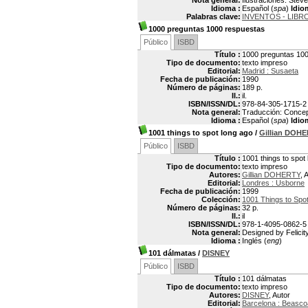
Nota general:
Ilustraciones: Stev
Idioma :
Español (
spa
)
Idio
Palabras clave:
INVENTOS - LIBR
1000 preguntas 1000 respuestas
Público
ISBD
Título :
1000 preguntas 10
Tipo de documento:
texto impreso
Editorial:
Madrid : Susaeta
Fecha de publicación:
1990
Número de páginas:
189 p.
Il.:
il.
ISBN/ISSN/DL:
978-84-305-1715-2
Nota general:
Traducción: Concepc
Idioma :
Español (
spa
)
Idio
1001 things to spot long ago
/
Gillian DOH
Público
ISBD
Título :
1001 things to spot
Tipo de documento:
texto impreso
Autores:
Gillian DOHERTY
, 
Editorial:
Londres : Usborne
Fecha de publicación:
1999
Colección:
1001 Things to Spo
Número de páginas:
32 p.
Il.:
il
ISBN/ISSN/DL:
978-1-4095-0862-5
Nota general:
Designed by Felicity
Idioma :
Inglés (
eng
)
101 dálmatas
/
DISNEY
Público
ISBD
Título :
101 dálmatas
Tipo de documento:
texto impreso
Autores:
DISNEY
, Autor
Editorial:
Barcelona : Beasco