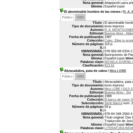
Nota general:
Adaptación para pr
Idioma :
Español (
spa
)
El abominable hombre de las nieves
/
R. A
Público
ISBD
Título :
El abominable homb
Tipo de documento:
texto impreso
Autores:
R. A. MONTGOME
Editorial:
Buenos Aires : Atlán
Fecha de publicación:
1987
Colección:
Colec. Elige tu prop
Número de páginas:
116 p.
Il.:
il
ISBN/ISSN/DL:
978-950-08-0334-2
Nota general:
Ilustraciones de Pa
Idioma :
Español (
spa
)
Idio
Palabras clave:
NOVELA JUVENIL
Clasificación:
813.52
Abracadabra, pata de cabra
/
Mira LOBE
Público
ISBD
Título :
Abracadabra, pata 
Tipo de documento:
texto impreso
Autores:
Mira LOBE (1913-1
Editorial:
Buenos Aires : Sm
Fecha de publicación:
1988
Colección:
El barco de vapor [
Subcolección:
Serie blanca
num. 2
Número de páginas:
59 p.
Il.:
il
ISBN/ISSN/DL:
978-84-348-2560-4
Nota general:
Título original: Da
Traducción de Jesú
Idioma :
Español (
spa
)
Idio
Palabras clave:
LITERATURA INFA