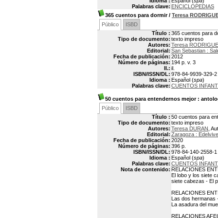
Idioma :
Español (
spa
)
Palabras clave:
ENCICLOPEDIAS
365 cuentos para dormir
/
Teresa RODRIGU
Público
ISBD
Título :
365 cuentos para d
Tipo de documento:
texto impreso
Autores:
Teresa RODRIGU
Editorial:
San Sebastian : Sa
Fecha de publicación:
2012
Número de páginas:
194 p. v. 3
Il.:
il.
ISBN/ISSN/DL:
978-84-9939-329-2
Idioma :
Español (
spa
)
Palabras clave:
CUENTOS INFANT
50 cuentos para entendernos mejor
: antolo
Público
ISBD
Título :
50 cuentos para ent
Tipo de documento:
texto impreso
Autores:
Teresa DURAN
, Au
Editorial:
Zaragoza : Edelviv
Fecha de publicación:
2020
Número de páginas:
396 p.
ISBN/ISSN/DL:
978-84-140-2558-1
Idioma :
Español (
spa
)
Palabras clave:
CUENTOS INFANT
Nota de contenido:
RELACIONES ENT
El lobo y los siete 
siete cabezas - El po
RELACIONES ENTR
Las dos hermanas - E
La asadura del muert
RELACIONES AFE