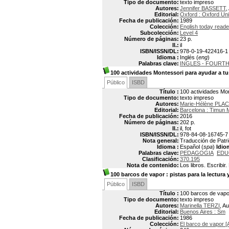
Tipo de documento:
texto impreso
Autores:
Jennifer BASSETT
,
Editorial:
Oxford : Oxford Uni
Fecha de publicación:
1989
Colección:
English today reade
Subcolección:
Level 4
Número de páginas:
23 p.
Il.:
il
ISBN/ISSN/DL:
978-0-19-422416-1
Idioma :
Inglés (
eng
)
Palabras clave:
INGLES - FOURT
100 actividades Montessori para ayudar a tus 
Público
ISBD
Título :
100 actividades Mont
Tipo de documento:
texto impreso
Autores:
Marie-Hélène PLA
Editorial:
Barcelona : Timun 
Fecha de publicación:
2016
Número de páginas:
202 p.
Il.:
il, fot
ISBN/ISSN/DL:
978-84-08-16745-7
Nota general:
Traducción de Patric
Idioma :
Español (
spa
)
Idio
Palabras clave:
PEDAGOGIA
EDU
Clasificación:
370.195
Nota de contenido:
Los libros. Escribir
100 barcos de vapor
: pistas para la lectura
Público
ISBD
Título :
100 barcos de vapor 
Tipo de documento:
texto impreso
Autores:
Marinella TERZI
, Au
Editorial:
Buenos Aires : Sm
Fecha de publicación:
1986
Colección:
El barco de vapor [