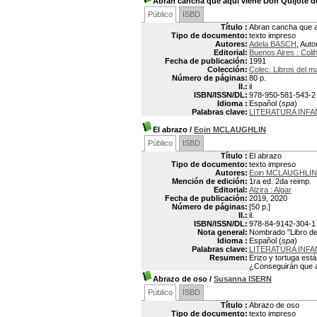
Abran cancha que aquí viene Don Quijote d
Público
ISBD
Título :
Abran cancha que a
Tipo de documento:
texto impreso
Autores:
Adela BASCH
, Auto
Editorial:
Buenos Aires : Coli
Fecha de publicación:
1991
Colección:
Colec. Libros del m
Número de páginas:
80 p.
Il.:
il
ISBN/ISSN/DL:
978-950-581-543-2
Idioma :
Español (
spa
)
Palabras clave:
LITERATURA INFA
El abrazo
/
Eoin MCLAUGHLIN
Público
ISBD
Título :
El abrazo
Tipo de documento:
texto impreso
Autores:
Eoin MCLAUGHLIN
Mención de edición:
1ra ed. 2da reimp.
Editorial:
Alzira : Algar
Fecha de publicación:
2019, 2020
Número de páginas:
[50 p.]
Il.:
il.
ISBN/ISSN/DL:
978-84-9142-304-1
Nota general:
Nombrado "Libro del
Idioma :
Español (
spa
)
Palabras clave:
LITERATURA INFA
Resumen:
Erizo y tortuga est
¿Conseguirán que a
Abrazo de oso
/
Susanna ISERN
Público
ISBD
Título :
Abrazo de oso
Tipo de documento:
texto impreso