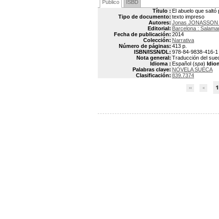
Público
ISBD
Título :
El abuelo que saltó 
Tipo de documento:
texto impreso
Autores:
Jonas JONASSON 
Editorial:
Barcelona : Salama
Fecha de publicación:
2014
Colección:
Narrativa
Número de páginas:
413 p.
ISBN/ISSN/DL:
978-84-9838-416-1
Nota general:
Traducción del suec
Idioma :
Español (
spa
)
Idio
Palabras clave:
NOVELA SUECA
Clasificación:
839.7374
1