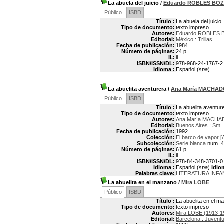
La abuela del juicio
/
Eduardo ROBLES BO
Público
ISBD
Título :
La abuela del juicio
Tipo de documento:
texto impreso
Autores:
Eduardo ROBLES 
Editorial:
México : Trillas
Fecha de publicación:
1984
Número de páginas:
24 p.
Il.:
il
ISBN/ISSN/DL:
978-968-24-1767-2
Idioma :
Español (
spa
)
La abuelita aventurera
/
Ana María MACHA
Público
ISBD
Título :
La abuelita aventur
Tipo de documento:
texto impreso
Autores:
Ana María MACHAD
Editorial:
Buenos Aires : Sm
Fecha de publicación:
1992
Colección:
El barco de vapor [
Subcolección:
Serie blanca
num. 4
Número de páginas:
61 p.
Il.:
il
ISBN/ISSN/DL:
978-84-348-3701-0
Idioma :
Español (
spa
)
Idio
Palabras clave:
LITERATURA INFA
La abuelita en el manzano
/
Mira LOBE
Público
ISBD
Título :
La abuelita en el m
Tipo de documento:
texto impreso
Autores:
Mira LOBE (1913-1
Editorial:
Barcelona : Juvent