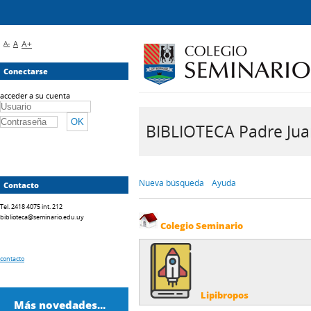
A-
A
A+
Conectarse
acceder a su cuenta
BIBLIOTECA Padre Juan 
Nueva búsqueda
Ayuda
Contacto
Tel. 2418 4075 int. 212
biblioteca@seminario.edu.uy
Colegio Seminario
contacto
Lipibropos
Más novedades...