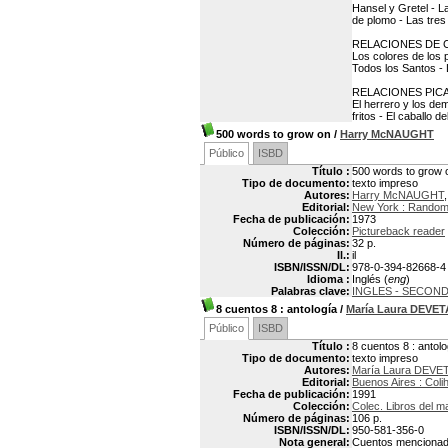
Hansel y Gretel - Las
de plomo - Las tres
RELACIONES DE 
Los colores de los 
Todos los Santos - 
RELACIONES PIC
El herrero y los de
fritos - El caballo 
500 words to grow on
/
Harry McNAUGHT
Público
ISBD
Título :
500 words to grow 
Tipo de documento:
texto impreso
Autores:
Harry McNAUGHT
Editorial:
New York : Rando
Fecha de publicación:
1973
Colección:
Pictureback reader
Número de páginas:
32 p.
Il.:
il
ISBN/ISSN/DL:
978-0-394-82668-4
Idioma :
Inglés (
eng
)
Palabras clave:
INGLES - SECON
8 cuentos 8
: antología
/
María Laura DEVE
Público
ISBD
Título :
8 cuentos 8 : antolo
Tipo de documento:
texto impreso
Autores:
María Laura DEVE
Editorial:
Buenos Aires : Coli
Fecha de publicación:
1991
Colección:
Colec. Libros del m
Número de páginas:
106 p.
ISBN/ISSN/DL:
950-581-356-0
Nota general:
Cuentos mencionado