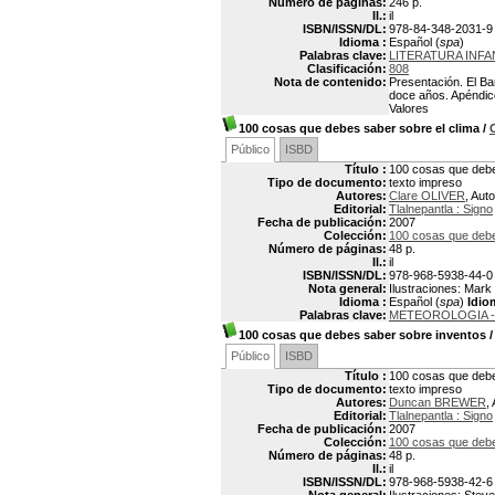
Número de páginas:
246 p.
Il.:
il
ISBN/ISSN/DL:
978-84-348-2031-9
Idioma :
Español (
spa
)
Palabras clave:
LITERATURA INFA
Clasificación:
808
Nota de contenido:
Presentación. El Bar
doce años. Apéndices
Valores
100 cosas que debes saber sobre el clima
/
Público
ISBD
Título :
100 cosas que debe
Tipo de documento:
texto impreso
Autores:
Clare OLIVER
, Auto
Editorial:
Tlalnepantla : Signo
Fecha de publicación:
2007
Colección:
100 cosas que debe
Número de páginas:
48 p.
Il.:
il
ISBN/ISSN/DL:
978-968-5938-44-0
Nota general:
Ilustraciones: Mark
Idioma :
Español (
spa
)
Idio
Palabras clave:
METEOROLOGIA -
100 cosas que debes saber sobre inventos
Público
ISBD
Título :
100 cosas que debe
Tipo de documento:
texto impreso
Autores:
Duncan BREWER
,
Editorial:
Tlalnepantla : Signo
Fecha de publicación:
2007
Colección:
100 cosas que debe
Número de páginas:
48 p.
Il.:
il
ISBN/ISSN/DL:
978-968-5938-42-6