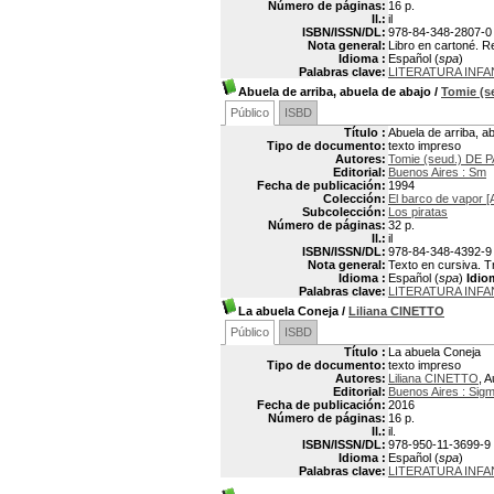
Número de páginas:
16 p.
Il.:
il
ISBN/ISSN/DL:
978-84-348-2807-0
Nota general:
Libro en cartoné. 
Idioma :
Español (
spa
)
Palabras clave:
LITERATURA INFA
Abuela de arriba, abuela de abajo
/
Tomie (s
Público
ISBD
Título :
Abuela de arriba, a
Tipo de documento:
texto impreso
Autores:
Tomie (seud.) DE 
Editorial:
Buenos Aires : Sm
Fecha de publicación:
1994
Colección:
El barco de vapor [
Subcolección:
Los piratas
Número de páginas:
32 p.
Il.:
il
ISBN/ISSN/DL:
978-84-348-4392-9
Nota general:
Texto en cursiva. T
Idioma :
Español (
spa
)
Idio
Palabras clave:
LITERATURA INF
La abuela Coneja
/
Liliana CINETTO
Público
ISBD
Título :
La abuela Coneja
Tipo de documento:
texto impreso
Autores:
Liliana CINETTO
, A
Editorial:
Buenos Aires : Sig
Fecha de publicación:
2016
Número de páginas:
16 p.
Il.:
il.
ISBN/ISSN/DL:
978-950-11-3699-9
Idioma :
Español (
spa
)
Palabras clave:
LITERATURA INFA