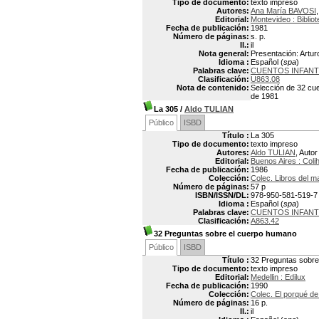
Tipo de documento:
texto impreso
Autores:
Ana María BAVOSI
Editorial:
Montevideo : Biblio
Fecha de publicación:
1981
Número de páginas:
s. p.
Il.:
il
Nota general:
Presentación: Artur
Idioma :
Español (
spa
)
Palabras clave:
CUENTOS INFANT
Clasificación:
U863.08
Nota de contenido:
Selección de 32 cue
de 1981
La 305
/
Aldo TULIAN
Público
ISBD
Título :
La 305
Tipo de documento:
texto impreso
Autores:
Aldo TULIAN
, Autor
Editorial:
Buenos Aires : Coli
Fecha de publicación:
1986
Colección:
Colec. Libros del m
Número de páginas:
57 p
ISBN/ISSN/DL:
978-950-581-519-7
Idioma :
Español (
spa
)
Palabras clave:
CUENTOS INFANT
Clasificación:
A863.42
32 Preguntas sobre el cuerpo humano
Público
ISBD
Título :
32 Preguntas sobre
Tipo de documento:
texto impreso
Editorial:
Medellin : Edilux
Fecha de publicación:
1990
Colección:
Colec. El porqué de
Número de páginas:
16 p.
Il.:
il