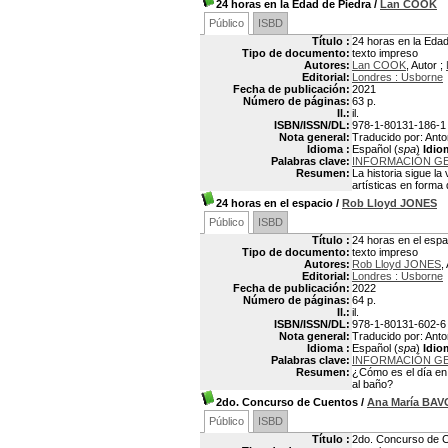
24 horas en la Edad de Piedra
/
Lan COOK
Público
ISBD
Título :
24 horas en la Edad
Tipo de documento:
texto impreso
Autores:
Lan COOK
, Autor ;
Editorial:
Londres : Usborne
Fecha de publicación:
2021
Número de páginas:
63 p.
Il.:
il.
ISBN/ISSN/DL:
978-1-80131-186-1
Nota general:
Traducido por: Anto
Idioma :
Español (
spa
)
Idio
Palabras clave:
INFORMACIÓN GE
Resumen:
La historia sigue l
artísticas en forma 
24 horas en el espacio
/
Rob Lloyd JONES
Público
ISBD
Título :
24 horas en el espa
Tipo de documento:
texto impreso
Autores:
Rob Lloyd JONES
,
Editorial:
Londres : Usborne
Fecha de publicación:
2022
Número de páginas:
64 p.
Il.:
il.
ISBN/ISSN/DL:
978-1-80131-602-6
Nota general:
Traducido por: Anto
Idioma :
Español (
spa
)
Idio
Palabras clave:
INFORMACIÓN GE
Resumen:
¿Cómo es el día en
al baño?
2do. Concurso de Cuentos
/
Ana María BAV
Público
ISBD
Título :
2do. Concurso de 