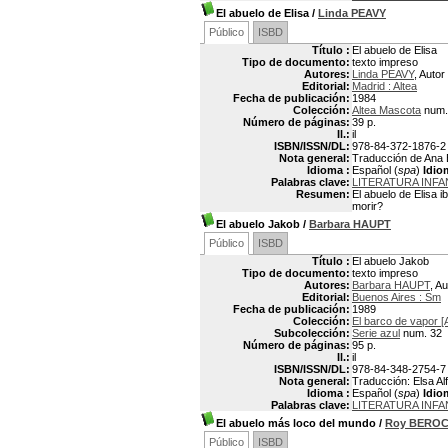
El abuelo de Elisa
/
Linda PEAVY
Público
ISBD
Título :
El abuelo de Elisa
Tipo de documento:
texto impreso
Autores:
Linda PEAVY
, Autor
Editorial:
Madrid : Altea
Fecha de publicación:
1984
Colección:
Altea Mascota
num.
Número de páginas:
39 p.
Il.:
il
ISBN/ISSN/DL:
978-84-372-1876-2
Nota general:
Traducción de Ana B
Idioma :
Español (
spa
)
Idio
Palabras clave:
LITERATURA INF
Resumen:
El abuelo de Elisa i
morir?
El abuelo Jakob
/
Barbara HAUPT
Público
ISBD
Título :
El abuelo Jakob
Tipo de documento:
texto impreso
Autores:
Barbara HAUPT
, Au
Editorial:
Buenos Aires : Sm
Fecha de publicación:
1989
Colección:
El barco de vapor [
Subcolección:
Serie azul
num. 32
Número de páginas:
95 p.
Il.:
il
ISBN/ISSN/DL:
978-84-348-2754-7
Nota general:
Traducción: Elsa Al
Idioma :
Español (
spa
)
Idio
Palabras clave:
LITERATURA INFA
El abuelo más loco del mundo
/
Roy BERO
Público
ISBD