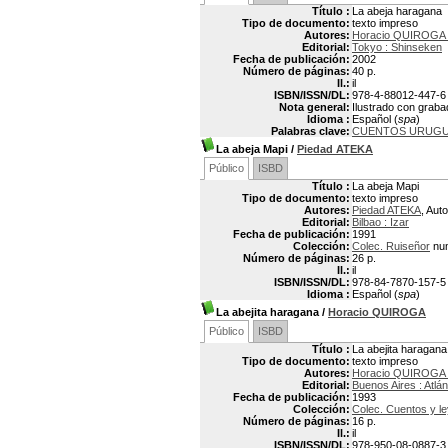
Título :
La abeja haragana
Tipo de documento:
texto impreso
Autores:
Horacio QUIROGA 
Editorial:
Tokyo : Shinseken
Fecha de publicación:
2002
Número de páginas:
40 p.
Il.:
il
ISBN/ISSN/DL:
978-4-88012-447-6
Nota general:
Ilustrado con grab
Idioma :
Español (
spa
)
Palabras clave:
CUENTOS URUG
La abeja Mapi
/
Piedad ATEKA
Público
ISBD
Título :
La abeja Mapi
Tipo de documento:
texto impreso
Autores:
Piedad ATEKA
, Auto
Editorial:
Bilbao : Izar
Fecha de publicación:
1991
Colección:
Colec. Ruiseñor
num
Número de páginas:
26 p.
Il.:
il
ISBN/ISSN/DL:
978-84-7870-157-5
Idioma :
Español (
spa
)
La abejita haragana
/
Horacio QUIROGA
Público
ISBD
Título :
La abejita haragana
Tipo de documento:
texto impreso
Autores:
Horacio QUIROGA 
Editorial:
Buenos Aires : Atlán
Fecha de publicación:
1993
Colección:
Colec. Cuentos y l
Número de páginas:
16 p.
Il.:
il
ISBN/ISSN/DL:
978-950-08-0887-3