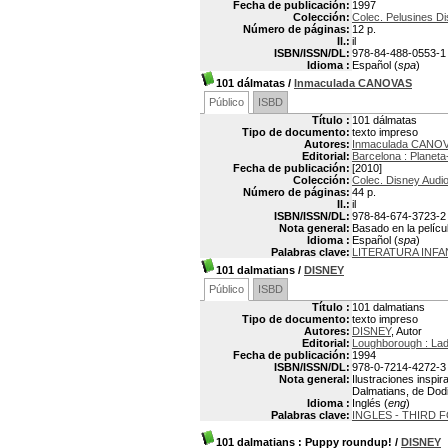
Fecha de publicación:
1997
Colección:
Colec. Pelusines D
Número de páginas:
12 p.
Il.:
il
ISBN/ISSN/DL:
978-84-488-0553-1
Idioma :
Español (
spa
)
101 dálmatas
/
Inmaculada CANOVAS
Público
ISBD
Título :
101 dálmatas
Tipo de documento:
texto impreso
Autores:
Inmaculada CANO
Editorial:
Barcelona : Planeta
Fecha de publicación:
[2010]
Colección:
Colec. Disney Audi
Número de páginas:
44 p.
Il.:
il
ISBN/ISSN/DL:
978-84-674-3723-2
Nota general:
Basado en la pelíc
Idioma :
Español (
spa
)
Palabras clave:
LITERATURA INFA
101 dalmatians
/
DISNEY
Público
ISBD
Título :
101 dalmatians
Tipo de documento:
texto impreso
Autores:
DISNEY
, Autor
Editorial:
Loughborough : Lad
Fecha de publicación:
1994
ISBN/ISSN/DL:
978-0-7214-4272-3
Nota general:
Ilustraciones inspi
Dalmatians, de Dod
Idioma :
Inglés (
eng
)
Palabras clave:
INGLES - THIRD
101 dalmatians
: Puppy roundup!
/
DISNEY