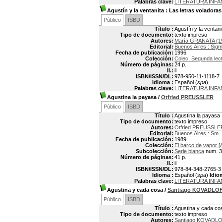
Palabras clave:
LITERATURA INF
Agustín y la ventanita
: Las letras voladoras
Público
ISBD
Título :
Agustín y la ventani
Tipo de documento:
texto impreso
Autores:
María GRANATA (1
Editorial:
Buenos Aires : Sig
Fecha de publicación:
1996
Colección:
Colec. Segunda lec
Número de páginas:
24 p.
Il.:
il
ISBN/ISSN/DL:
978-950-11-1118-7
Idioma :
Español (
spa
)
Palabras clave:
LITERATURA INFA
Agustina la payasa
/
Otfried PREUSSLER
Público
ISBD
Título :
Agustina la payasa
Tipo de documento:
texto impreso
Autores:
Otfried PREUSSLE
Editorial:
Buenos Aires : Sm
Fecha de publicación:
1989
Colección:
El barco de vapor [
Subcolección:
Serie blanca
num. 3
Número de páginas:
41 p.
Il.:
il
ISBN/ISSN/DL:
978-84-348-2765-3
Idioma :
Español (
spa
)
Idio
Palabras clave:
LITERATURA INFA
Agustina y cada cosa
/
Santiago KOVADLO
Público
ISBD
Título :
Agustina y cada co
Tipo de documento:
texto impreso
Autores:
Santiago KOVADL