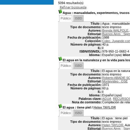
5094 resultado(s)
Refinar búsqueda
Agua
: manualidades, experimentos, trucos
Público
ISBD
Título :
Agua : manualidade
Tipo de documento:
texto impreso
Autores:
Brenda WALPOLE
,
Editorial:
Buenos Aires : Sig
Fecha de publicación:
1988
Colección:
Colec. Jugando con 
Número de páginas:
40 p.
Il.:
il
ISBN/ISSN/DL:
978-950-11-0682-4
Idioma :
Español (
spa
)
Idio
El agua en la naturaleza y en la vida para l
Público
ISBD
Título :
El agua en la natura
Tipo de documento:
texto impreso
Autores:
Roberto ABADIE 
Editorial:
Montevideo : OSE
Fecha de publicación:
1971
Número de páginas:
60 p.
Il.:
il
Idioma :
Español (
spa
)
Palabras clave:
AGUA
RECURSOS
Nota de contenido:
Compilación de rel
El agua
: tiene piel
/
Helen TAYLOR
Público
ISBD
Título :
El agua : tiene piel
Tipo de documento:
texto impreso
Autores:
Helen TAYLOR
, Aut
Editorial:
Buenos Aires : Sig