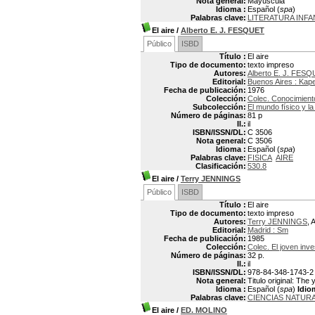
Nota general:
Mayúscula
Idioma :
Español (
spa
)
Palabras clave:
LITERATURA INFA
El aire
/
Alberto E. J. FESQUET
Público
ISBD
Título :
El aire
Tipo de documento:
texto impreso
Autores:
Alberto E. J. FES
Editorial:
Buenos Aires : Kap
Fecha de publicación:
1976
Colección:
Colec. Conocimient
Subcolección:
El mundo físico y la
Número de páginas:
81 p
Il.:
il
ISBN/ISSN/DL:
C 3506
Nota general:
C 3506
Idioma :
Español (
spa
)
Palabras clave:
FISICA
AIRE
Clasificación:
530.8
El aire
/
Terry JENNINGS
Público
ISBD
Título :
El aire
Tipo de documento:
texto impreso
Autores:
Terry JENNINGS
, 
Editorial:
Madrid : Sm
Fecha de publicación:
1985
Colección:
Colec. El joven inve
Número de páginas:
32 p.
Il.:
il
ISBN/ISSN/DL:
978-84-348-1743-2
Nota general:
Titulo original: The 
Idioma :
Español (
spa
)
Idio
Palabras clave:
CIENCIAS NATUR
El aire
/
ED. MOLINO