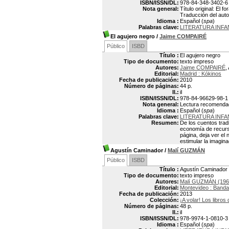
ISBN/ISSN/DL:
978-84-348-3402-6
Nota general:
Título original: El 
Traducción del aut
Idioma :
Español (
spa
)
Palabras clave:
LITERATURA INFA
El agujero negro
/
Jaime COMPAIRÉ
Público
ISBD
Título :
El agujero negro
Tipo de documento:
texto impreso
Autores:
Jaime COMPAIRÉ
,
Editorial:
Madrid : Kókinos
Fecha de publicación:
2010
Número de páginas:
44 p.
Il.:
il
ISBN/ISSN/DL:
978-84-96629-98-1
Nota general:
Lectura recomendad
Idioma :
Español (
spa
)
Palabras clave:
LITERATURA INFA
Resumen:
De los cuentos tradi
economía de recurs
página, deja ver el
estimular la imagin
Agustín Caminador
/
Malí GUZMÁN
Público
ISBD
Título :
Agustín Caminador
Tipo de documento:
texto impreso
Autores:
Malí GUZMÁN (196
Editorial:
Montevideo : Banda
Fecha de publicación:
2013
Colección:
¡A volar! Los libros
Número de páginas:
48 p.
Il.:
il
ISBN/ISSN/DL:
978-9974-1-0810-3
Idioma :
Español (
spa
)