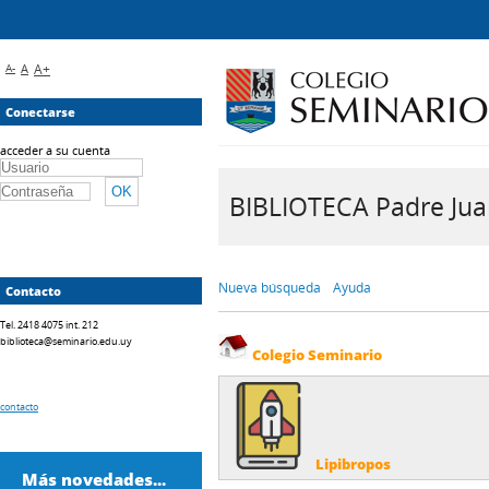
A-
A
A+
Conectarse
acceder a su cuenta
BIBLIOTECA Padre Juan 
Nueva búsqueda
Ayuda
Contacto
Tel. 2418 4075 int. 212
biblioteca@seminario.edu.uy
Colegio Seminario
contacto
Lipibropos
Más novedades...