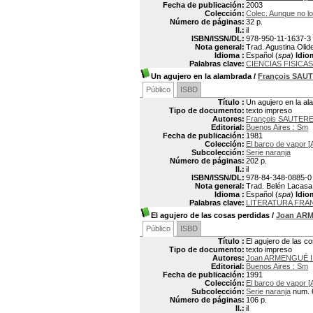
Fecha de publicación:
2003
Colección:
Colec. Aunque no l
Número de páginas:
32 p.
Il.:
il
ISBN/ISSN/DL:
978-950-11-1637-3
Nota general:
Trad. Agustina Olid
Idioma :
Español (
spa
)
Idio
Palabras clave:
CIENCIAS FISICAS
Un agujero en la alambrada
/
François SAU
Público
ISBD
Título :
Un agujero en la a
Tipo de documento:
texto impreso
Autores:
François SAUTER
Editorial:
Buenos Aires : Sm
Fecha de publicación:
1981
Colección:
El barco de vapor [
Subcolección:
Serie naranja
Número de páginas:
202 p.
Il.:
il
ISBN/ISSN/DL:
978-84-348-0885-0
Nota general:
Trad. Belén Lacasa. 
Idioma :
Español (
spa
)
Idio
Palabras clave:
LITERATURA FRA
El agujero de las cosas perdidas
/
Joan AR
Público
ISBD
Título :
El agujero de las c
Tipo de documento:
texto impreso
Autores:
Joan ARMENGUÉ 
Editorial:
Buenos Aires : Sm
Fecha de publicación:
1991
Colección:
El barco de vapor [
Subcolección:
Serie naranja
num. 
Número de páginas:
106 p.
Il.:
il