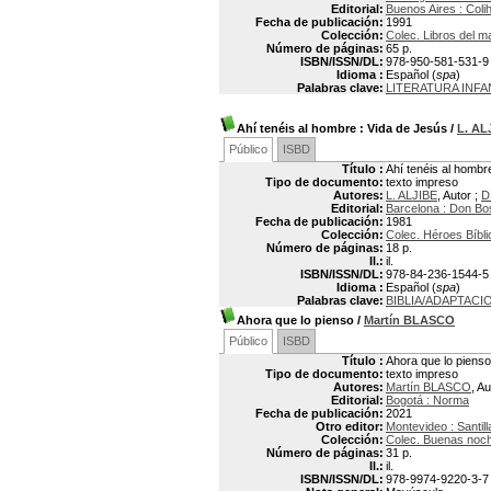
Editorial:
Buenos Aires : Coli
Fecha de publicación:
1991
Colección:
Colec. Libros del m
Número de páginas:
65 p.
ISBN/ISSN/DL:
978-950-581-531-9
Idioma :
Español (
spa
)
Palabras clave:
LITERATURA INFA
Ahí tenéis al hombre
: Vida de Jesús
/
L. AL
Público
ISBD
Título :
Ahí tenéis al hombr
Tipo de documento:
texto impreso
Autores:
L. ALJIBE
, Autor ;
D
Editorial:
Barcelona : Don Bo
Fecha de publicación:
1981
Colección:
Colec. Héroes Bíbli
Número de páginas:
18 p.
Il.:
il.
ISBN/ISSN/DL:
978-84-236-1544-5
Idioma :
Español (
spa
)
Palabras clave:
BIBLIA/ADAPTACI
Ahora que lo pienso
/
Martín BLASCO
Público
ISBD
Título :
Ahora que lo pienso
Tipo de documento:
texto impreso
Autores:
Martín BLASCO
, Au
Editorial:
Bogotá : Norma
Fecha de publicación:
2021
Otro editor:
Montevideo : Santil
Colección:
Colec. Buenas noc
Número de páginas:
31 p.
Il.:
il.
ISBN/ISSN/DL:
978-9974-9220-3-7