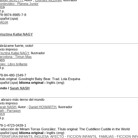
aquel SILVETTI
, Autor ;
Lourdes MEDINA
, Ilustrador
ontevideo : Planeta Junior
019
2 p.
78-9974-8985-7-8
spañol (
spa
)
AGIA
risztina Kallai NAGY
Abrázame fuerte, osito!
exto impreso
risztina Kallai NAGY
, Ilustrador
arcelona : Timun Mas
003
lec. Libro brillante
4 p.
78-84-480-1549-7
itulo original: Goodnight Baby Bear. Trad. Lola Esquina
spañol (
spa
)
Idioma original :
Inglés (
eng
)
mundo
/
Sarah NASH
l abrazo más tierno del mundo
exto impreso
arah NASH
, Autor ;
Daniel HOWARTH
, Ilustrador
ath : Parragon
013
4 p.
78-1-4723-0439-1
raducción de Miriam Torras González. Título original: The Cuddliest Cuddle in the World
spañol (
spa
)
Idioma original :
Inglés (
eng
)
ITERATURA INFANTIL INGLESA
AFECTO - FICCION INFANTIL
FAMILIAS - FICCION INF