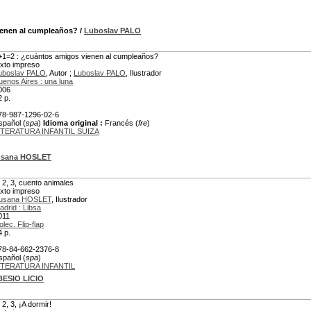
ienen al cumpleaños?
/
Luboslav PALO
+1=2 : ¿cuántos amigos vienen al cumpleaños?
exto impreso
uboslav PALO
, Autor ;
Luboslav PALO
, Ilustrador
uenos Aires : una luna
006
2 p.
78-987-1296-02-6
spañol (
spa
)
Idioma original :
Francés (
fre
)
ITERATURA INFANTIL SUIZA
usana HOSLET
, 2, 3, cuento animales
exto impreso
usana HOSLET
, Ilustrador
adrid : Libsa
011
lec. Flip-flap
4 p.
78-84-662-2376-8
spañol (
spa
)
ITERATURA INFANTIL
BESIO LICIO
 2, 3, ¡A dormir!