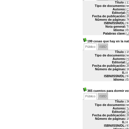
Título :
1
Tipo de documento:
t
Autores:
C
Editorial:
P
Fecha de publicación:
2
Número de páginas:
7
ISBN/ISSN/DL:
9
Nota general:
T
Idioma :
E
Palabras clave:
L
199 cosas que hay en la na
Público
ISBD
Título :
1
Tipo de documento:
t
Autores:
H
Editorial:
L
Fecha de publicación:
2
Número de páginas:
1
Il.:
il
ISBN/ISSN/DL:
9
Idioma :
E
365 cuentos para dormir vol
Público
ISBD
Título :
3
Tipo de documento:
t
Autores:
T
Editorial:
S
Fecha de publicación:
2
Número de páginas:
1
Il.:
il.
ISBN/ISSN/DL:
9