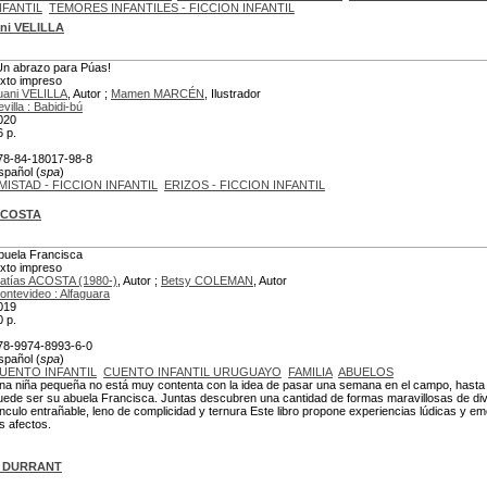
NFANTIL
TEMORES INFANTILES - FICCION INFANTIL
ni VELILLA
Un abrazo para Púas!
exto impreso
uani VELILLA
, Autor ;
Mamen MARCÉN
, Ilustrador
villa : Babidi-bú
020
6 p.
78-84-18017-98-8
spañol (
spa
)
MISTAD - FICCION INFANTIL
ERIZOS - FICCION INFANTIL
ACOSTA
buela Francisca
exto impreso
atías ACOSTA (1980-)
, Autor ;
Betsy COLEMAN
, Autor
ontevideo : Alfaguara
019
0 p.
78-9974-8993-6-0
spañol (
spa
)
UENTO INFANTIL
CUENTO INFANTIL URUGUAYO
FAMILIA
ABUELOS
na niña pequeña no está muy contenta con la idea de pasar una semana en el campo, hasta q
uede ser su abuela Francisca. Juntas descubren una cantidad de formas maravillosas de div
inculo entrañable, leno de complicidad y ternura Este libro propone experiencias lúdicas y em
os afectos.
e DURRANT