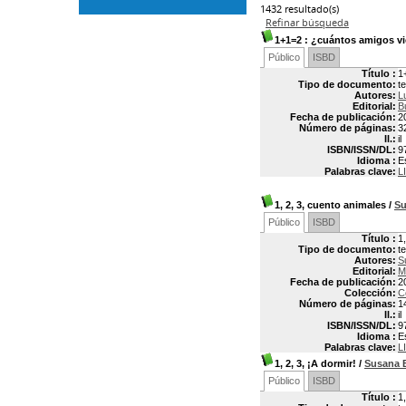
1432 resultado(s)
Refinar búsqueda
1+1=2
: ¿cuántos amigos v
Público
ISBD
Título :
1
Tipo de documento:
t
Autores:
L
Editorial:
B
Fecha de publicación:
2
Número de páginas:
3
Il.:
il
ISBN/ISSN/DL:
9
Idioma :
E
Palabras clave:
L
1, 2, 3, cuento animales
/
S
Público
ISBD
Título :
1
Tipo de documento:
t
Autores:
S
Editorial:
M
Fecha de publicación:
2
Colección:
Co
Número de páginas:
1
Il.:
il
ISBN/ISSN/DL:
9
Idioma :
E
Palabras clave:
L
1, 2, 3, ¡A dormir!
/
Susana 
Público
ISBD
Título :
1,