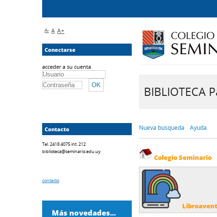
A-
A
A+
Conectarse
acceder a su cuenta
BIBLIOTECA Pa
Nueva búsqueda
Ayuda
Contacto
Tel. 2418 4075 int. 212
biblioteca@seminario.edu.uy
Colegio Seminario
contacto
Libroaven
Más novedades...