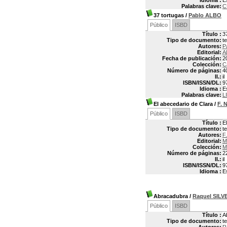
Idioma :
E
Palabras clave:
C
37 tortugas
/
Pablo ALBO
Público
ISBD
Título :
3
Tipo de documento:
t
Autores:
P
Editorial:
A
Fecha de publicación:
2
Colección:
C
Número de páginas:
4
Il.:
il
ISBN/ISSN/DL:
9
Idioma :
E
Palabras clave:
L
El abecedario de Clara
/
F.
Público
ISBD
Título :
E
Tipo de documento:
t
Autores:
F
Editorial:
M
Colección:
M
Número de páginas:
2
Il.:
il
ISBN/ISSN/DL:
9
Idioma :
E
Abracadubra
/
Raquel SILV
Público
ISBD
Título :
A
Tipo de documento:
t