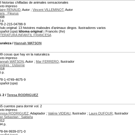
3 historias chifladas de animales sensacionales
exto impreso
laire RENAUD
, Autor ;
Vincent VILLEMINOT
, Autor
aris : Fleurus
008
6 p.
78-2-215-04788-9
ítulo original: 13 histoires maboules d'animaux dingos. Ilustradores varios
spañol (
spa
)
Idioma original :
Francés (
fre
)
ITERATURA INFANTIL FRANCESA
turaleza
/
Hannah WATSON
99 cosas que hay en la naturaleza
exto impreso
annah WATSON
, Autor ;
Mar FERRERO
, Ilustrador
ondres : Usborne
018
6 p.
78-1-4749-4675-9
spañol (
spa
)
. 2
/
Teresa RODRIGUEZ
65 cuentos para dormir vol. 2
exto impreso
eresa RODRIGUEZ
, Adaptador ;
Valérie VIDEAU
, Ilustrador ;
Laure DUFOUR
, Ilustrador
an Sebastian : Saldaña
012
94 p.
78-84-9939-071-0