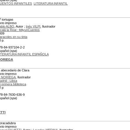
spañol (
spa
)
UENTOS INFANTILES
LITERATURA INFANTIL
7 tortugas
exto impreso
ablo ALBO
, Autor ;
Inés VILPI
, Ilustrador
lcalá la Real : MilyunCuentos
009
aracoles en su tinta
0 p.
78-84-937104-2-2
spañol (
spa
)
ITERATURA INFANTIL ESPAÑOLA
 NORIEGA
l abecedario de Clara
exto impreso
. NORIEGA
, Ilustrador
adrid : Libsa
i primera biblioteca
2 p
78-84-7630-636-9
spañol (
spa
)
ETTI
bracadubra
exto impreso