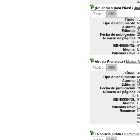
I
¡Un abrazo para Púas!
/
Jua
Público
ISBD
Título :
¡
Tipo de documento:
t
Autores:
J
Editorial:
Se
Fecha de publicación:
2
Número de páginas:
3
Il.:
il
ISBN/ISSN/DL:
9
Idioma :
E
Palabras clave:
A
Abuela Francisca
/
Matías 
Público
ISBD
Título :
A
Tipo de documento:
t
Autores:
M
Editorial:
M
Fecha de publicación:
2
Número de páginas:
2
Il.:
il.
ISBN/ISSN/DL:
9
Idioma :
E
Palabras clave:
C
Resumen:
U
p
v
l
La abuela pirata
/
Geraldin