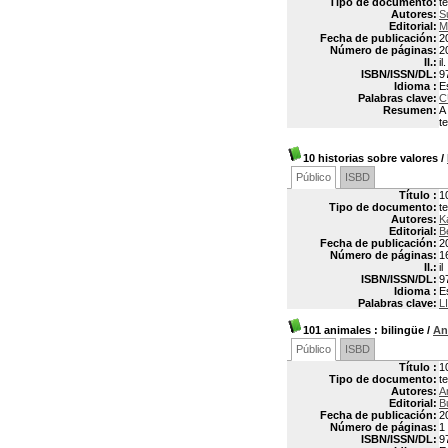
Tipo de documento:
t
Autores:
S
Editorial:
M
Fecha de publicación:
2
Número de páginas:
2
Il.:
il.
ISBN/ISSN/DL:
9
Idioma :
E
Palabras clave:
C
Resumen:
A
t
10 historias sobre valores
/
Público
ISBD
Título :
1
Tipo de documento:
t
Autores:
K
Editorial:
B
Fecha de publicación:
2
Número de páginas:
1
Il.:
il
ISBN/ISSN/DL:
9
Idioma :
E
Palabras clave:
L
101 animales
: bilingüe
/
An
Público
ISBD
Título :
1
Tipo de documento:
t
Autores:
A
Editorial:
B
Fecha de publicación:
2
Número de páginas:
1 
ISBN/ISSN/DL:
9