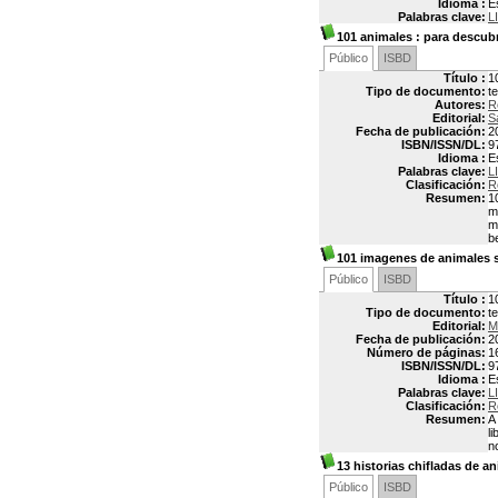
Idioma :
E
Palabras clave:
L
101 animales
: para descubr
Público
ISBD
Título :
1
Tipo de documento:
t
Autores:
R
Editorial:
S
Fecha de publicación:
2
ISBN/ISSN/DL:
9
Idioma :
E
Palabras clave:
L
Clasificación:
R
Resumen:
1
m
m
b
101 imagenes de animales s
Público
ISBD
Título :
1
Tipo de documento:
t
Editorial:
M
Fecha de publicación:
2
Número de páginas:
1
ISBN/ISSN/DL:
9
Idioma :
E
Palabras clave:
L
Clasificación:
R
Resumen:
A
l
n
13 historias chifladas de a
Público
ISBD