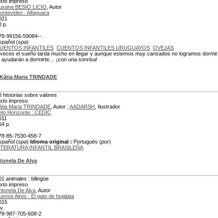
exto impreso
usana BESIO LICIO
, Autor
ontevideo : Alfaguara
021
0 p.
78-99156-59084--
spañol (
spa
)
UENTOS INFANTILES
CUENTOS INFANTILES URUGUAYOS
OVEJAS
 veces el sueño tarda mucho en llegar y aunque estemos muy cansados no logramos dormir. E
e ayudarán a dormirte… ¡con una sonrisa!
Kátia Maria TRINDADE
0 historias sobre valores
exto impreso
átia Maria TRINDADE
, Autor ;
AADARSH
, Ilustrador
elo Horizonte : CEDIC
011
64 p.
78-85-7530-458-7
spañol (
spa
)
Idioma original :
Portugués (
por
)
ITERATURA INFANTIL BRASILEÑA
tonela De Alva
01 animales : bilingüe
exto impreso
ntonela De Alva
, Autor
uenos Aires : El gato de hojalata
015
v.
78-987-705-608-2