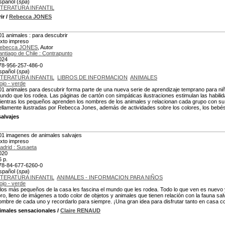
spañol (
spa
)
ITERATURA INFANTIL
ir
/
Rebecca JONES
01 animales : para descubrir
exto impreso
ebecca JONES
, Autor
antiago de Chile : Contrapunto
024
78-956-257-486-0
spañol (
spa
)
ITERATURA INFANTIL
LIBROS DE INFORMACION
ANIMALES
ojo - verde
01 animales para descubrir forma parte de una nueva serie de aprendizaje temprano para ni
undo que los rodea. Las páginas de cartón con simpáticas ilustraciones estimulan las habili
ientras los pequeños aprenden los nombres de los animales y relacionan cada grupo con su
ellamente ilustradas por Rebecca Jones, además de actividades sobre los colores, los bebé
alvajes
01 imagenes de animales salvajes
exto impreso
adrid : Susaeta
020
6 p.
78-84-677-6260-0
spañol (
spa
)
ITERATURA INFANTIL
ANIMALES - INFORMACION PARA NIÑOS
ojo - verde
 los más pequeños de la casa les fascina el mundo que les rodea. Todo lo que ven es nuevo 
ibro, lleno de imágenes a todo color de objetos y animales que tienen relación con la fauna sa
ombre de cada uno y recordarlo para siempre. ¡Una gran idea para disfrutar tanto en casa c
nimales sensacionales
/
Claire RENAUD