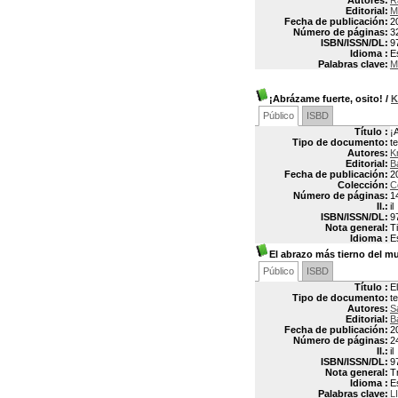
Autores:
R
Editorial:
M
Fecha de publicación:
2
Número de páginas:
3
ISBN/ISSN/DL:
9
Idioma :
E
Palabras clave:
M
¡Abrázame fuerte, osito!
/
K
Público
ISBD
Título :
¡
Tipo de documento:
t
Autores:
K
Editorial:
B
Fecha de publicación:
2
Colección:
Co
Número de páginas:
1
Il.:
il
ISBN/ISSN/DL:
9
Nota general:
T
Idioma :
E
El abrazo más tierno del 
Público
ISBD
Título :
E
Tipo de documento:
t
Autores:
S
Editorial:
B
Fecha de publicación:
2
Número de páginas:
2
Il.:
il
ISBN/ISSN/DL:
9
Nota general:
T
Idioma :
E
Palabras clave:
L