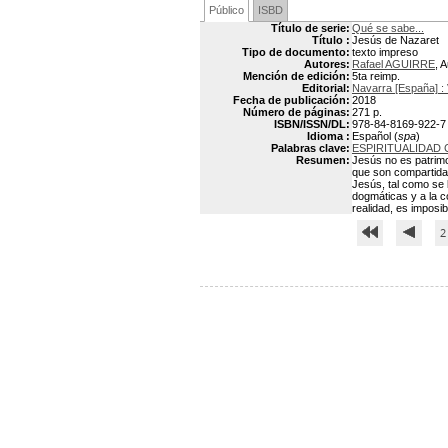
Público
ISBD
Título de serie:
Qué se sabe...
Título :
Jesús de Nazaret
Tipo de documento:
texto impreso
Autores:
Rafael AGUIRRE
, 
Mención de edición:
5ta reimp.
Editorial:
Navarra [España] : 
Fecha de publicación:
2018
Número de páginas:
271 p.
ISBN/ISSN/DL:
978-84-8169-922-7
Idioma :
Español (
spa
)
Palabras clave:
ESPIRITUALIDAD 
Resumen:
Jesús no es patrimo
que son compartidas
Jesús, tal como se 
dogmáticas y a la c
realidad, es imposi
2