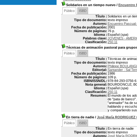
Solidarios en un tiempo nuevo
/
Encuentro 
Público
ISBD
Título :
Solidarios en un ti
Tipo de documento:
texto impreso
Autores:
Encuentro Pascual 
Fecha de publicación:
2001
Número de páginas:
76 p.
Idioma :
Español (
spa
)
Palabras clave:
JOVENES - AMERI
Clasificación:
250.11
Técnicas de animación pastoral para grupos
Público
ISBD
Título :
Técnicas de animaci
Tipo de documento:
texto impreso
Autores:
Philippe BOULAN
Editorial:
Santander : Sal Ter
Fecha de publicación:
1986
Número de páginas:
109 p.
ISBN/ISSN/DL:
978-84-293-0756-6
Nota general:
BOURDONCLE; BO
Idioma :
Español (
spa
)
Clasificación:
250.11
Resumen:
El mundo de los ado
de "pata de banco".
"animador" ha de sab
hablando y escucha
y compartiendo sus
En tierra de nadie
/
José María RODRIGUEZ
Público
ISBD
Título :
En tierra de nadie
Tipo de documento:
texto impreso
Autores:
José María RODR