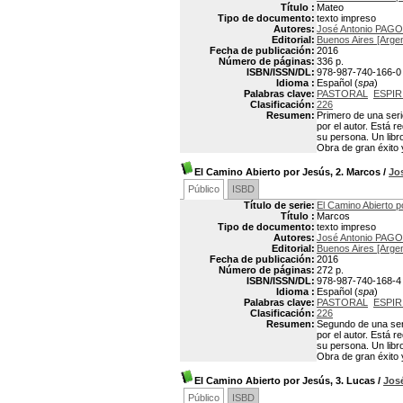
Título :
Mateo
Tipo de documento:
texto impreso
Autores:
José Antonio PAG
Editorial:
Buenos Aires [Arge
Fecha de publicación:
2016
Número de páginas:
336 p.
ISBN/ISSN/DL:
978-987-740-166-0
Idioma :
Español (
spa
)
Palabras clave:
PASTORAL
ESPIR
Clasificación:
226
Resumen:
Primero de una seri
por el autor. Está r
su persona. Un libr
Obra de gran éxito 
El Camino Abierto por Jesús, 2. Marcos
/
Jo
Público
ISBD
Título de serie:
El Camino Abierto 
Título :
Marcos
Tipo de documento:
texto impreso
Autores:
José Antonio PAG
Editorial:
Buenos Aires [Arge
Fecha de publicación:
2016
Número de páginas:
272 p.
ISBN/ISSN/DL:
978-987-740-168-4
Idioma :
Español (
spa
)
Palabras clave:
PASTORAL
ESPIR
Clasificación:
226
Resumen:
Segundo de una seri
por el autor. Está r
su persona. Un libr
Obra de gran éxito 
El Camino Abierto por Jesús, 3. Lucas
/
Jos
Público
ISBD