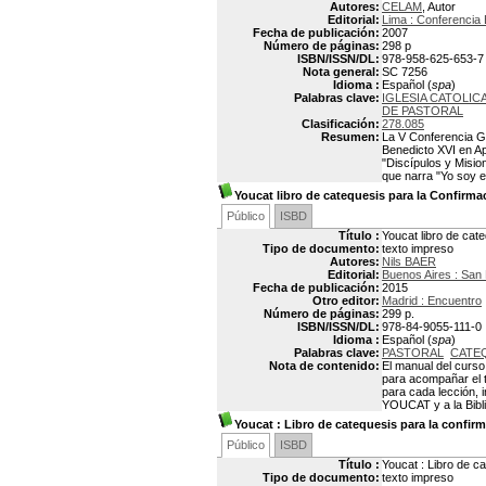
Autores:
CELAM
, Autor
Editorial:
Lima : Conferencia
Fecha de publicación:
2007
Número de páginas:
298 p
ISBN/ISSN/DL:
978-958-625-653-7
Nota general:
SC 7256
Idioma :
Español (
spa
)
Palabras clave:
IGLESIA CATOLI
DE PASTORAL
Clasificación:
278.085
Resumen:
La V Conferencia Ge
Benedicto XVI en Ap
"Discípulos y Misio
que narra "Yo soy el
Youcat libro de catequesis para la Confirma
Público
ISBD
Título :
Youcat libro de cat
Tipo de documento:
texto impreso
Autores:
Nils BAER
Editorial:
Buenos Aires : San
Fecha de publicación:
2015
Otro editor:
Madrid : Encuentro
Número de páginas:
299 p.
ISBN/ISSN/DL:
978-84-9055-111-0
Idioma :
Español (
spa
)
Palabras clave:
PASTORAL
CATEQ
Nota de contenido:
El manual del curso
para acompañar el t
para cada lección, 
YOUCAT y a la Bibli
Youcat : Libro de catequesis para la confir
Público
ISBD
Título :
Youcat : Libro de c
Tipo de documento:
texto impreso