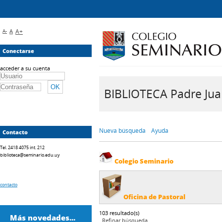
A-
A
A+
Conectarse
acceder a su cuenta
BIBLIOTECA Padre Juan 
Nueva búsqueda
Ayuda
Contacto
Tel. 2418 4075 int. 212
biblioteca@seminario.edu.uy
Colegio Seminario
contacto
Oficina de Pastoral
103 resultado(s)
Más novedades...
Refinar búsqueda