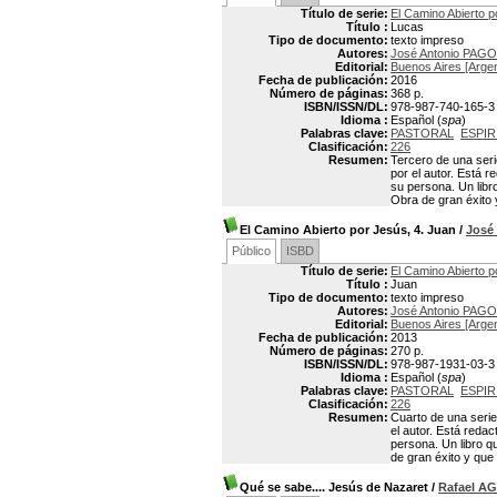
Título de serie:
El Camino Abierto 
Título :
Lucas
Tipo de documento:
texto impreso
Autores:
José Antonio PAG
Editorial:
Buenos Aires [Arge
Fecha de publicación:
2016
Número de páginas:
368 p.
ISBN/ISSN/DL:
978-987-740-165-3
Idioma :
Español (
spa
)
Palabras clave:
PASTORAL
ESPIR
Clasificación:
226
Resumen:
Tercero de una seri
por el autor. Está r
su persona. Un libr
Obra de gran éxito 
El Camino Abierto por Jesús, 4. Juan
/
José
Público
ISBD
Título de serie:
El Camino Abierto 
Título :
Juan
Tipo de documento:
texto impreso
Autores:
José Antonio PAG
Editorial:
Buenos Aires [Arge
Fecha de publicación:
2013
Número de páginas:
270 p.
ISBN/ISSN/DL:
978-987-1931-03-3
Idioma :
Español (
spa
)
Palabras clave:
PASTORAL
ESPIR
Clasificación:
226
Resumen:
Cuarto de una serie
el autor. Está redac
persona. Un libro q
de gran éxito y que
Qué se sabe.... Jesús de Nazaret
/
Rafael A