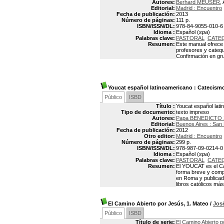
Autores:
Berhard MEUSER
,
Editorial:
Madrid : Encuentro
Fecha de publicación:
2013
Número de páginas:
111 p.
ISBN/ISSN/DL:
978-84-9055-010-6
Idioma :
Español (
spa
)
Palabras clave:
PASTORAL
CATEQ
Resumen:
Este manual ofrece 
profesores y catequ
Confirmación en gr
Youcat español latinoamericano : Catecismo 
Público
ISBD
Título :
Youcat español lati
Tipo de documento:
texto impreso
Autores:
Papa BENEDICTO X
Editorial:
Buenos Aires : San
Fecha de publicación:
2012
Otro editor:
Madrid : Encuentro
Número de páginas:
299 p.
ISBN/ISSN/DL:
978-987-09-0214-0
Idioma :
Español (
spa
)
Palabras clave:
PASTORAL
CATEQ
Resumen:
El YOUCAT es el Cat
forma breve y comp
en Roma y publicado
libros católicos má
El Camino Abierto por Jesús, 1. Mateo
/
Jos
Público
ISBD
Título de serie:
El Camino Abierto 