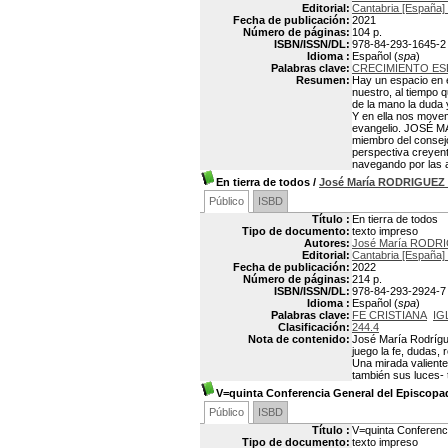
Editorial:
Cantabria [España] 
Fecha de publicación:
2021
Número de páginas:
104 p.
ISBN/ISSN/DL:
978-84-293-1645-2
Idioma :
Español (
spa
)
Palabras clave:
CRECIMIENTO ES
Resumen:
Hay un espacio en 
nuestro, al tiempo 
de la mano la duda y
Y en ella nos movemo
evangelio. JOSÉ MAR
miembro del consejo
perspectiva creyent
navegando por las a
En tierra de todos
/
José María RODRIGUEZ
Público
ISBD
Título :
En tierra de todos
Tipo de documento:
texto impreso
Autores:
José María RODR
Editorial:
Cantabria [España] 
Fecha de publicación:
2022
Número de páginas:
214 p.
ISBN/ISSN/DL:
978-84-293-2924-7
Idioma :
Español (
spa
)
Palabras clave:
FE CRISTIANA
IG
Clasificación:
244.4
Nota de contenido:
José María Rodrígu
juego la fe, dudas,
Una mirada valiente
también sus luces- 
V=quinta Conferencia General del Episcopa
Público
ISBD
Título :
V=quinta Conferenc
Tipo de documento:
texto impreso