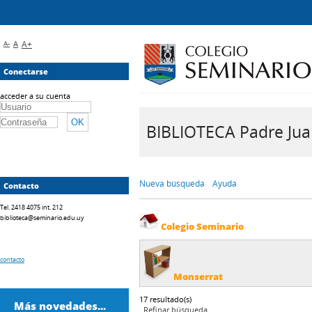
A-
A
A+
Conectarse
acceder a su cuenta
BIBLIOTECA Padre Juan 
Nueva búsqueda
Ayuda
Contacto
Tel. 2418 4075 int. 212
biblioteca@seminario.edu.uy
Colegio Seminario
contacto
Monserrat
17 resultado(s)
Más novedades...
Refinar búsqueda