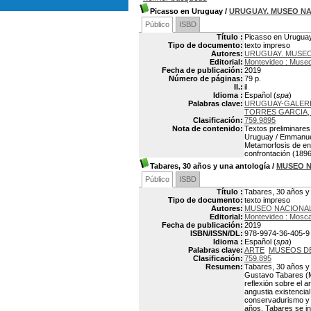
Picasso en Uruguay
/
URUGUAY. MUSEO NA
Público
ISBD
Título :
Picasso en Urugua
Tipo de documento:
texto impreso
Autores:
URUGUAY. MUSEO
Editorial:
Montevideo : Museo
Fecha de publicación:
2019
Número de páginas:
79 p.
Il.:
il
Idioma :
Español (
spa
)
Palabras clave:
URUGUAY-GALER
TORRES GARCIA, 
Clasificación:
759.9895
Nota de contenido:
Textos preliminares
Uruguay / Emmanuel
Metamorfosis de ent
confrontación (1896
Tabares, 30 años y una antología
/
MUSEO N
Público
ISBD
Título :
Tabares, 30 años y
Tipo de documento:
texto impreso
Autores:
MUSEO NACIONAL
Editorial:
Montevideo : Mosc
Fecha de publicación:
2019
ISBN/ISSN/DL:
978-9974-36-405-9
Idioma :
Español (
spa
)
Palabras clave:
ARTE
MUSEOS D
Clasificación:
759.895
Resumen:
Tabares, 30 años y 
Gustavo Tabares (M
reflexión sobre el 
angustia existencia
conservadurismo y c
años, Tabares se in