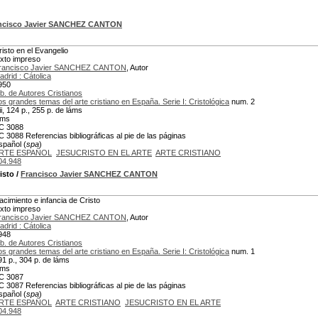
ncisco Javier SANCHEZ CANTON
risto en el Evangelio
exto impreso
rancisco Javier SANCHEZ CANTON
, Autor
adrid : Cátolica
950
ib. de Autores Cristianos
os grandes temas del arte cristiano en España. Serie I: Cristológica
num. 2
ii, 124 p., 255 p. de láms
áms
C 3088
C 3088 Referencias bibliográficas al pie de las páginas
spañol (
spa
)
RTE ESPAÑOL
JESUCRISTO EN EL ARTE
ARTE CRISTIANO
04.948
isto
/
Francisco Javier SANCHEZ CANTON
acimiento e infancia de Cristo
exto impreso
rancisco Javier SANCHEZ CANTON
, Autor
adrid : Cátolica
948
ib. de Autores Cristianos
os grandes temas del arte cristiano en España. Serie I: Cristológica
num. 1
91 p., 304 p. de láms
áms
C 3087
C 3087 Referencias bibliográficas al pie de las páginas
spañol (
spa
)
RTE ESPAÑOL
ARTE CRISTIANO
JESUCRISTO EN EL ARTE
04.948