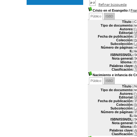
Refinar búsqueda
Cristo en el Evangelio
/
Fra
Público
ISBD
Título :
C
Tipo de documento:
t
Autores:
F
Editorial:
M
Fecha de publicación:
1
Colección:
B
Subcolección:
L
Número de páginas:
vi
Il.:
l
ISBN/ISSN/DL:
S
Nota general:
S
Idioma :
E
Palabras clave:
A
Clasificación:
7
Nacimiento e infancia de Cr
Público
ISBD
Título :
N
Tipo de documento:
t
Autores:
F
Editorial:
M
Fecha de publicación:
1
Colección:
B
Subcolección:
L
Número de páginas:
1
Il.:
l
ISBN/ISSN/DL:
S
Nota general:
S
Idioma :
E
Palabras clave:
A
Clasificación:
7