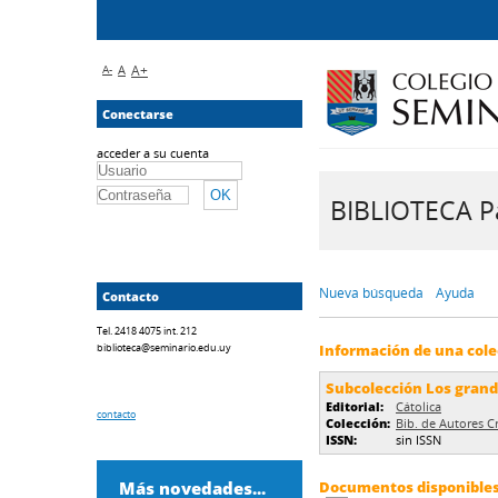
A-
A
A+
Conectarse
acceder a su cuenta
BIBLIOTECA Pa
Nueva búsqueda
Ayuda
Contacto
Tel. 2418 4075 int. 212
biblioteca@seminario.edu.uy
Información de una cole
Subcolección Los grande
Editorial:
Cátolica
contacto
Colección:
Bib. de Autores C
ISSN:
sin ISSN
Más novedades...
Documentos disponibles 