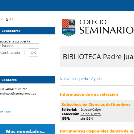
A-
A
A+
Conectarse
acceder a su cuenta
BIBLIOTECA Padre Juan 
Nueva búsqueda
Ayuda
Contacto
Tel. 2418 4075 int. 212
biblioteca@seminario.edu.uy
Información de una colección
Subcolección Ciencias del hombres
Editorial:
Espasa-Calpe
contacto
Colección:
Colec. Austral
ISSN:
sin ISSN
Más novedades...
Documentos disponibles dentro de la 