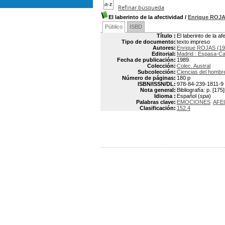
Refinar búsqueda
El laberinto de la afectividad
/
Enrique ROJ
Público
ISBD
Título :
El laberinto de la af
Tipo de documento:
texto impreso
Autores:
Enrique ROJAS (19
Editorial:
Madrid : Espasa-Ca
Fecha de publicación:
1989
Colección:
Colec. Austral
Subcolección:
Ciencias del hombr
Número de páginas:
180 p
ISBN/ISSN/DL:
978-84-239-1811-9
Nota general:
Bibliografía: p. [175
Idioma :
Español (
spa
)
Palabras clave:
EMOCIONES
AFE
Clasificación:
152.4