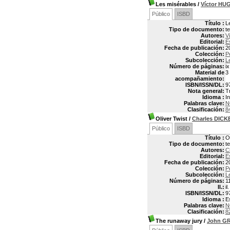
Les misérables
/
Víctor HU
Público
ISBD
Título :
L
Tipo de documento:
t
Autores:
V
Editorial:
E
Fecha de publicación:
2
Colección:
P
Subcolección:
L
Número de páginas:
ix
Material de
3
acompañamiento:
ISBN/ISSN/DL:
9
Nota general:
T
Idioma :
In
Palabras clave:
N
Clasificación:
8
Oliver Twist
/
Charles DICK
Público
ISBD
Título :
O
Tipo de documento:
t
Autores:
C
Editorial:
E
Fecha de publicación:
2
Colección:
P
Subcolección:
L
Número de páginas:
1
Il.:
il.
ISBN/ISSN/DL:
9
Idioma :
E
Palabras clave:
N
Clasificación:
8
The runaway jury
/
John G