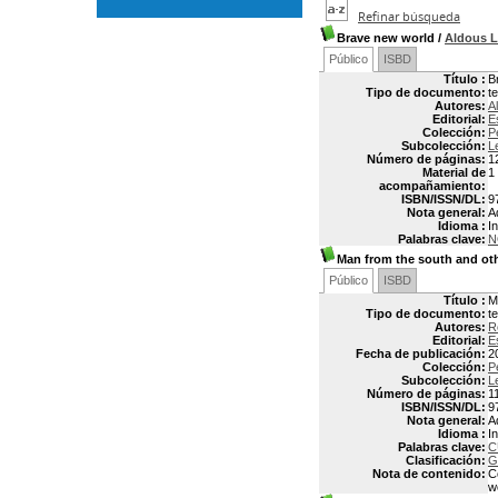
Refinar búsqueda
Brave new world
/
Aldous 
Público
ISBD
Título :
B
Tipo de documento:
t
Autores:
A
Editorial:
E
Colección:
P
Subcolección:
L
Número de páginas:
12
Material de
1
acompañamiento:
ISBN/ISSN/DL:
9
Nota general:
A
Idioma :
In
Palabras clave:
N
Man from the south and oth
Público
ISBD
Título :
M
Tipo de documento:
t
Autores:
R
Editorial:
E
Fecha de publicación:
2
Colección:
P
Subcolección:
L
Número de páginas:
1
ISBN/ISSN/DL:
9
Nota general:
A
Idioma :
In
Palabras clave:
C
Clasificación:
G
Nota de contenido:
C
wo