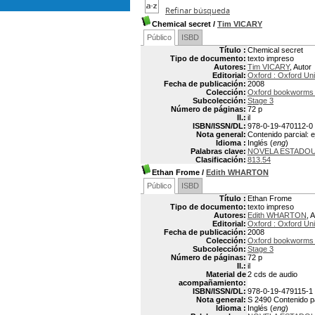
Refinar búsqueda
Chemical secret
/
Tim VICARY
Público
ISBD
Título :
Chemical secret
Tipo de documento:
texto impreso
Autores:
Tim VICARY
, Autor
Editorial:
Oxford : Oxford Uni
Fecha de publicación:
2008
Colección:
Oxford bookworms /
Subcolección:
Stage 3
Número de páginas:
72 p
Il.:
il
ISBN/ISSN/DL:
978-0-19-470112-0
Nota general:
Contenido parcial: e
Idioma :
Inglés (
eng
)
Palabras clave:
NOVELA ESTADO
Clasificación:
813.54
Ethan Frome
/
Edith WHARTON
Público
ISBD
Título :
Ethan Frome
Tipo de documento:
texto impreso
Autores:
Edith WHARTON
, 
Editorial:
Oxford : Oxford Uni
Fecha de publicación:
2008
Colección:
Oxford bookworms /
Subcolección:
Stage 3
Número de páginas:
72 p
Il.:
il
Material de
2 cds de audio
acompañamiento:
ISBN/ISSN/DL:
978-0-19-479115-1
Nota general:
S 2490 Contenido pa
Idioma :
Inglés (
eng
)