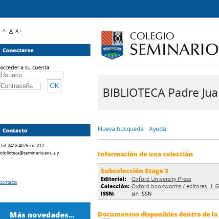
A-
A
A+
Conectarse
acceder a su cuenta
BIBLIOTECA Padre Juan 
Nueva búsqueda
Ayuda
Contacto
Tel. 2418 4075 int. 212
biblioteca@seminario.edu.uy
Información de una colección
Subcolección Stage 3
Editorial:
Oxford University Press
contacto
Colección:
Oxford bookworms / editores H. G
ISSN:
sin ISSN
Más novedades...
Documentos disponibles dentro de la 