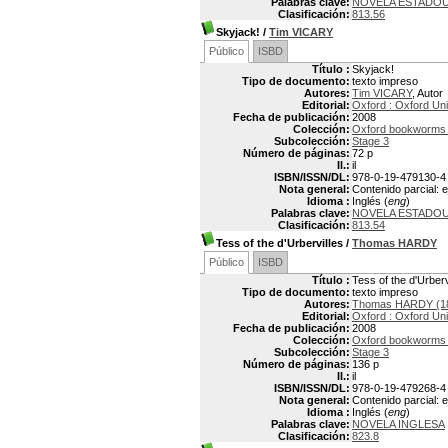
Palabras clave:
NOVELA ESTADO
Clasificación:
813.56
Skyjack!
/
Tim VICARY
Público
ISBD
Título :
Skyjack!
Tipo de documento:
texto impreso
Autores:
Tim VICARY
, Autor
Editorial:
Oxford : Oxford Uni
Fecha de publicación:
2008
Colección:
Oxford bookworms /
Subcolección:
Stage 3
Número de páginas:
72 p
Il.:
il
ISBN/ISSN/DL:
978-0-19-479130-4
Nota general:
Contenido parcial: 
Idioma :
Inglés (
eng
)
Palabras clave:
NOVELA ESTADO
Clasificación:
813.54
Tess of the d'Urbervilles
/
Thomas HARDY
Público
ISBD
Título :
Tess of the d'Urberv
Tipo de documento:
texto impreso
Autores:
Thomas HARDY (18
Editorial:
Oxford : Oxford Uni
Fecha de publicación:
2008
Colección:
Oxford bookworms /
Subcolección:
Stage 3
Número de páginas:
136 p
Il.:
il
ISBN/ISSN/DL:
978-0-19-479268-4
Nota general:
Contenido parcial: e
Idioma :
Inglés (
eng
)
Palabras clave:
NOVELA INGLESA
Clasificación:
823.8