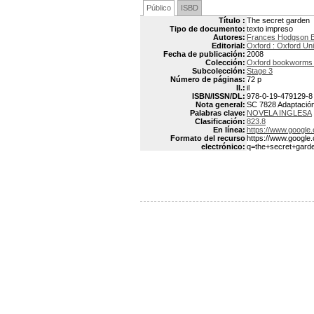
Público
ISBD
Título :
The secret garden
Tipo de documento:
texto impreso
Autores:
Frances Hodgson
Editorial:
Oxford : Oxford Uni
Fecha de publicación:
2008
Colección:
Oxford bookworms /
Subcolección:
Stage 3
Número de páginas:
72 p
Il.:
il
ISBN/ISSN/DL:
978-0-19-479129-8
Nota general:
SC 7828 Adaptación:
Palabras clave:
NOVELA INGLESA
Clasificación:
823.8
En línea:
https://www.googl
Formato del recurso
https://www.google
electrónico:
q=the+secret+ga