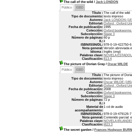
The call of the wild
/
Jack LONDON
Público
ISBD
Título :
The call of the wild
Tipo de documento:
texto impreso
Autores:
Jack LONDON (187
Editorial:
Oxford : Oxford Uni
Fecha de publicación:
1995
Colección:
Oxford bookworms /
Subcolección:
Stage 3
Número de páginas:
60 p
Il.:
il
ISBN/ISSN/DL:
978-0-19-422750-6
Nota general:
Versión abreviada en
Idioma :
Inglés (
eng
)
Palabras clave:
NOVELA ESTADO
Clasificación:
813.4
The picture of Dorian Gray
/
Oscar WILDE
Público
ISBD
Título :
The picture of Dori
Tipo de documento:
texto impreso
Autores:
Oscar WILDE (185
Editorial:
Oxford : Oxford Uni
Fecha de publicación:
2008
Colección:
Oxford bookworms /
Subcolección:
Stage 3
Número de páginas:
72 p
Il.:
il
Material de
1 cd de audio
acompañamiento:
ISBN/ISSN/DL:
978-0-19-479126-7
Nota general:
Contenido parcial: e
Palabras clave:
NOVELA IRLANDE
Clasificación:
I823.3
The secret garden
/
Frances Hodgson BUR