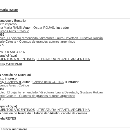
 María RAMB
enteveo y Benteflor
exto impreso
na María RAMB
, Autor ;
Oscar ROJAS
, Ilustrador
uenos Aires : Colihue
989
olec. El pajarito remendado / directores Laura Devetach, Gustavo Roldán
erie Celeste - Cuentos de grandes autores argentinos
6 p.
78-950-581-417-6
spañol (
spa
)
UENTOS ARGENTINOS
LITERATURA INFANTIL ARGENTINA
elly CANEPARI
a canción de Rundudú
exto impreso
elly CANEPARI
, Autor ;
Cristina de la COLINA
, Ilustrador
uenos Aires : Colihue
987
olec. El pajarito remendado / directores Laura Devetach, Gustavo Roldán
erie Celeste - Cuentos de grandes autores argentinos
6 p.
spañol (
spa
)
UENTOS ARGENTINOS
LITERATURA INFANTIL ARGENTINA
a canción de Rundudú. Historia de Valentín, caballo de calesita
iela REYES
l caracol mensajero