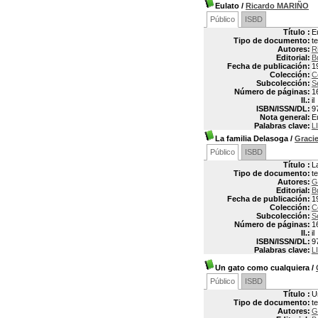
Eulato
/
Ricardo MARIÑO
Público
ISBD
Título :
E
Tipo de documento:
t
Autores:
R
Editorial:
B
Fecha de publicación:
1
Colección:
C
Subcolección:
S
Número de páginas:
1
Il.:
il
ISBN/ISSN/DL:
9
Nota general:
E
Palabras clave:
L
La familia Delasoga
/
Graci
Público
ISBD
Título :
L
Tipo de documento:
t
Autores:
G
Editorial:
B
Fecha de publicación:
1
Colección:
C
Subcolección:
S
Número de páginas:
1
Il.:
il
ISBN/ISSN/DL:
9
Palabras clave:
L
Un gato como cualquiera
/
Público
ISBD
Título :
U
Tipo de documento:
t
Autores:
G