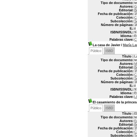
Tipo de documento:
t
Autores:
G
Editorial:
B
Fecha de publicación:
1
Colección:
C
Subcolección:
S
Número de páginas:
1
Il.:
il
ISBN/ISSN/DL:
9
Idioma :
E
Palabras clave:
C
La casa de Javier
/
María L
Público
ISBD
Título :
L
Tipo de documento:
t
Autores:
M
Editorial:
B
Fecha de publicación:
1
Colección:
C
Subcolección:
S
Número de páginas:
1
Il.:
il
ISBN/ISSN/DL:
9
Idioma :
E
Palabras clave:
L
El casamiento de la princes
Público
ISBD
Título :
E
Tipo de documento:
t
Autores:
E
Editorial:
B
Fecha de publicación:
1
Colección:
C
Subcolección:
S