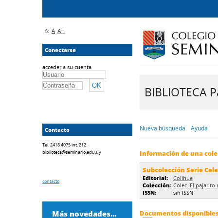
A-
A
A+
Conectarse
acceder a su cuenta
BIBLIOTECA Pa
Nueva búsqueda
Ayuda
Contacto
Tel. 2418 4075 int. 212
biblioteca@seminario.edu.uy
Información de una cole
Subcolección Serie Cel
Editorial:
Colihue
contacto
Colección:
Colec. El pajarit
ISSN:
sin ISSN
Más novedades...
Documentos disponibles 