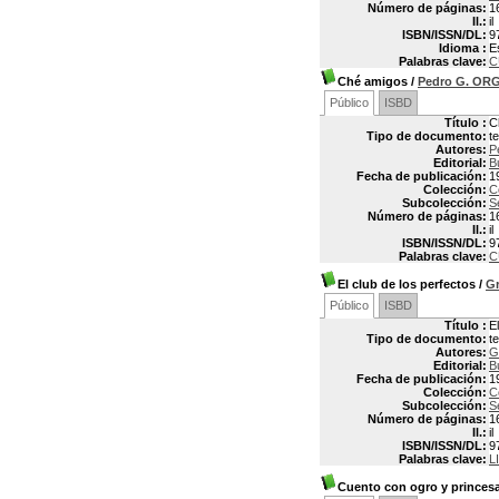
Número de páginas:
1
Il.:
il
ISBN/ISSN/DL:
9
Idioma :
E
Palabras clave:
C
Ché amigos
/
Pedro G. OR
Público
ISBD
Título :
C
Tipo de documento:
t
Autores:
P
Editorial:
B
Fecha de publicación:
1
Colección:
C
Subcolección:
S
Número de páginas:
1
Il.:
il
ISBN/ISSN/DL:
9
Palabras clave:
C
El club de los perfectos
/
G
Público
ISBD
Título :
E
Tipo de documento:
t
Autores:
G
Editorial:
B
Fecha de publicación:
1
Colección:
C
Subcolección:
S
Número de páginas:
1
Il.:
il
ISBN/ISSN/DL:
9
Palabras clave:
L
Cuento con ogro y princes