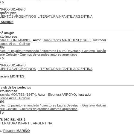
6 p.
78-950-581-462-6
spañol (
spa
)
UENTOS ARGENTINOS
LITERATURA INFANTIL ARGENTINA
GAMBIDE
hé amigos
exto impreso
edro G. ORGAMBIDE
, Autor ;
Juan Carlos MARCHESI (1943-)
, Ilustrador
uenos Aires : Colihue
989
olec. El pajarito remendado / directores Laura Devetach, Gustavo Roldán
erie Celeste - Cuentos de grandes autores argentinos
6 p.
78-950-581-447-3
UENTOS ARGENTINOS
LITERATURA INFANTIL ARGENTINA
raciela MONTES
l club de los perfectos
exto impreso
raciela MONTES (1947-)
, Autor ;
Eleonora ARROYO
, Ilustrador
uenos Aires : Colihue
991
olec. El pajarito remendado / directores Laura Devetach, Gustavo Roldán
erie Celeste - Cuentos de grandes autores argentinos
6 p.
78-950-581-438-1
ITERATURA INFANTIL ARGENTINA
a
/
Ricardo MARIÑO