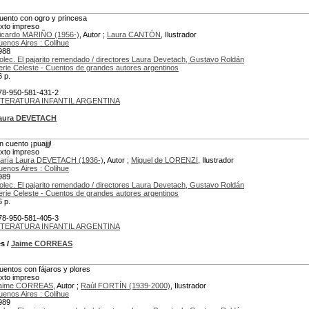
uento con ogro y princesa
exto impreso
icardo MARIÑO (1956-)
, Autor ;
Laura CANTÓN
, Ilustrador
uenos Aires : Colihue
988
olec. El pajarito remendado / directores Laura Devetach, Gustavo Roldán
erie Celeste - Cuentos de grandes autores argentinos
6 p.
78-950-581-431-2
ITERATURA INFANTIL ARGENTINA
Laura DEVETACH
n cuento ¡puajjj!
exto impreso
aría Laura DEVETACH (1936-)
, Autor ;
Miguel de LORENZI
, Ilustrador
uenos Aires : Colihue
989
olec. El pajarito remendado / directores Laura Devetach, Gustavo Roldán
erie Celeste - Cuentos de grandes autores argentinos
6 p.
78-950-581-405-3
ITERATURA INFANTIL ARGENTINA
es
/
Jaime CORREAS
uentos con fájaros y plores
exto impreso
aime CORREAS
, Autor ;
Raúl FORTÍN (1939-2000)
, Ilustrador
uenos Aires : Colihue
989