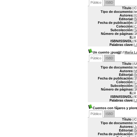
Público
ISBD
Título :
C
Tipo de documento:
t
Autores:
R
Editorial:
B
Fecha de publicación:
1
Colección:
C
Subcolección:
S
Número de páginas:
1
Il.:
il
ISBN/ISSN/DL:
9
Palabras clave:
L
Un cuento ¡puajjj!
/
María 
Público
ISBD
Título :
U
Tipo de documento:
t
Autores:
M
Editorial:
B
Fecha de publicación:
1
Colección:
C
Subcolección:
S
Número de páginas:
1
Il.:
il
ISBN/ISSN/DL:
9
Palabras clave:
L
Cuentos con fájaros y plor
Público
ISBD
Título :
C
Tipo de documento:
t
Autores:
J
Editorial:
B
Fecha de publicación:
1