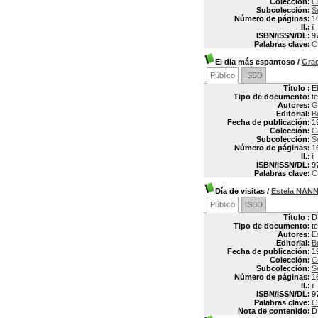
Colección:
C
Subcolección:
S
Número de páginas:
1
Il.:
il
ISBN/ISSN/DL:
9
Palabras clave:
C
El dia más espantoso
/
Gra
Público
ISBD
Título :
E
Tipo de documento:
t
Autores:
G
Editorial:
B
Fecha de publicación:
1
Colección:
C
Subcolección:
S
Número de páginas:
1
Il.:
il
ISBN/ISSN/DL:
9
Palabras clave:
C
Día de visitas
/
Estela NAN
Público
ISBD
Título :
D
Tipo de documento:
t
Autores:
E
Editorial:
B
Fecha de publicación:
1
Colección:
C
Subcolección:
S
Número de páginas:
1
Il.:
il
ISBN/ISSN/DL:
9
Palabras clave:
C
Nota de contenido:
D