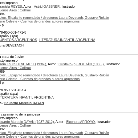
exto impreso
raciela REYES
, Autor ;
Astrid GASSNER
, Ilustrador
uenos Aires : Colihue
994
olec. El pajarito remendado / directores Laura Devetach, Gustavo Roldán
erie Celeste - Cuentos de grandes autores argentinos
6 p.
78-950-581-471-8
spañol (
spa
)
UENTOS ARGENTINOS
LITERATURA INFANTIL ARGENTINA
aura DEVETACH
a casa de Javier
exto impreso
aría Laura DEVETACH (1936-)
, Autor ;
Gustavo (h) ROLDÁN (1965-)
, Ilustrador
uenos Aires : Colihue
989
olec. El pajarito remendado / directores Laura Devetach, Gustavo Roldán
erie Celeste - Cuentos de grandes autores argentinos
6 p.
78-950-581-453-4
spañol (
spa
)
ITERATURA INFANTIL ARGENTINA
a
/
Eduardo Marcelo DAYAN
l casamiento de la princesa
exto impreso
duardo Marcelo DAYAN (1937-2012)
, Autor ;
Eleonora ARROYO
, Ilustrador
uenos Aires : Colihue
992
olec. El pajarito remendado / directores Laura Devetach, Gustavo Roldán
erie Celeste - Cuentos de grandes autores argentinos