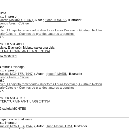
ulato
exto impreso
icardo MARIÑO (1956-)
, Autor ;
Elena TORRES
, Ilustrador
uenos Aires : Colihue
986
olec. El pajarito remendado / directores Laura Devetach, Gustavo Roldán
erie Celeste - Cuentos de grandes autores argentinos
6 p.
78-950-581-409-1
ulato. El avispón Mobuto salva una vida
ITERATURA INFANTIL ARGENTINA
ela MONTES
a familia Delasoga
exto impreso
raciela MONTES (1947-)
, Autor ;
(seud.) MARIN
, Ilustrador
uenos Aires : Colihue
989
olec. El pajarito remendado / directores Laura Devetach, Gustavo Roldán
erie Celeste - Cuentos de grandes autores argentinos
6 p.
78-950-581-419-0
ITERATURA INFANTIL ARGENTINA
Graciela MONTES
n gato como cualquiera
exto impreso
raciela MONTES (1947-)
, Autor ;
Juan Manuel LIMA
, Ilustrador