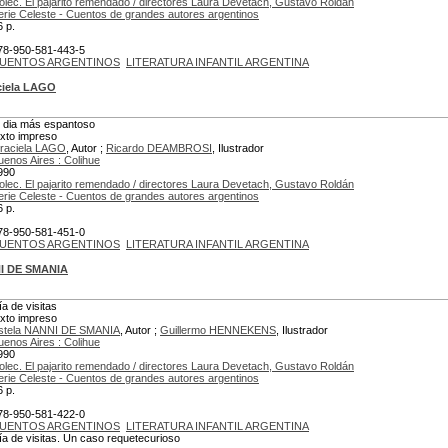
olec. El pajarito remendado / directores Laura Devetach, Gustavo Roldán
erie Celeste - Cuentos de grandes autores argentinos
6 p.
78-950-581-443-5
UENTOS ARGENTINOS
LITERATURA INFANTIL ARGENTINA
ciela LAGO
l dia más espantoso
exto impreso
raciela LAGO
, Autor ;
Ricardo DEAMBROSI
, Ilustrador
uenos Aires : Colihue
990
olec. El pajarito remendado / directores Laura Devetach, Gustavo Roldán
erie Celeste - Cuentos de grandes autores argentinos
6 p.
78-950-581-451-0
UENTOS ARGENTINOS
LITERATURA INFANTIL ARGENTINA
NI DE SMANIA
ía de visitas
exto impreso
stela NANNI DE SMANIA
, Autor ;
Guillermo HENNEKENS
, Ilustrador
uenos Aires : Colihue
990
olec. El pajarito remendado / directores Laura Devetach, Gustavo Roldán
erie Celeste - Cuentos de grandes autores argentinos
6 p.
78-950-581-422-0
UENTOS ARGENTINOS
LITERATURA INFANTIL ARGENTINA
ía de visitas. Un caso requetecurioso