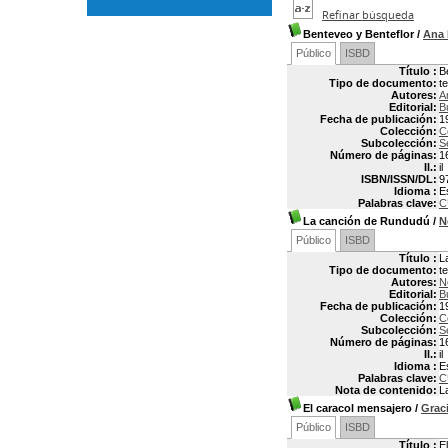
Refinar búsqueda
Benteveo y Benteflor
/
Ana
Público
ISBD
Título :
B
Tipo de documento:
t
Autores:
A
Editorial:
B
Fecha de publicación:
1
Colección:
C
Subcolección:
S
Número de páginas:
1
Il.:
il
ISBN/ISSN/DL:
9
Idioma :
E
Palabras clave:
C
La canción de Rundudú
/
N
Público
ISBD
Título :
L
Tipo de documento:
t
Autores:
N
Editorial:
B
Fecha de publicación:
1
Colección:
C
Subcolección:
S
Número de páginas:
1
Il.:
il
Idioma :
E
Palabras clave:
C
Nota de contenido:
L
El caracol mensajero
/
Grac
Público
ISBD
Título :
E