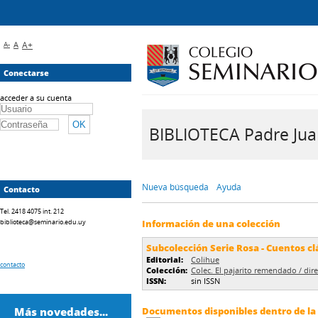
A-
A
A+
Conectarse
acceder a su cuenta
BIBLIOTECA Padre Juan 
Nueva búsqueda
Ayuda
Contacto
Tel. 2418 4075 int. 212
biblioteca@seminario.edu.uy
Información de una colección
Subcolección Serie Rosa - Cuentos cl
Editorial:
Colihue
contacto
Colección:
Colec. El pajarito remendado / di
ISSN:
sin ISSN
Más novedades...
Documentos disponibles dentro de la 