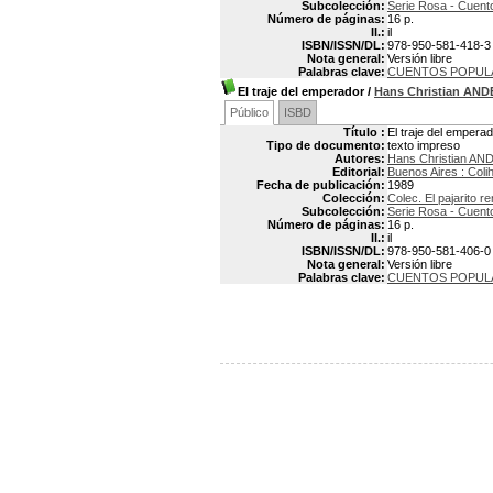
Subcolección:
Serie Rosa - Cuento
Número de páginas:
16 p.
Il.:
il
ISBN/ISSN/DL:
978-950-581-418-3
Nota general:
Versión libre
Palabras clave:
CUENTOS POPUL
El traje del emperador
/
Hans Christian AN
Público
ISBD
Título :
El traje del empera
Tipo de documento:
texto impreso
Autores:
Hans Christian AN
Editorial:
Buenos Aires : Coli
Fecha de publicación:
1989
Colección:
Colec. El pajarito 
Subcolección:
Serie Rosa - Cuento
Número de páginas:
16 p.
Il.:
il
ISBN/ISSN/DL:
978-950-581-406-0
Nota general:
Versión libre
Palabras clave:
CUENTOS POPUL