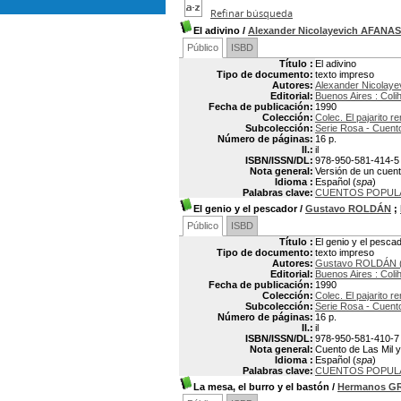
Refinar búsqueda
El adivino
/
Alexander Nicolayevich AFANAS
Público
ISBD
Título :
El adivino
Tipo de documento:
texto impreso
Autores:
Alexander Nicolay
Editorial:
Buenos Aires : Coli
Fecha de publicación:
1990
Colección:
Colec. El pajarito 
Subcolección:
Serie Rosa - Cuento
Número de páginas:
16 p.
Il.:
il
ISBN/ISSN/DL:
978-950-581-414-5
Nota general:
Versión de un cuent
Idioma :
Español (
spa
)
Palabras clave:
CUENTOS POPUL
El genio y el pescador
/
Gustavo ROLDÁN
;
Público
ISBD
Título :
El genio y el pesca
Tipo de documento:
texto impreso
Autores:
Gustavo ROLDÁN (
Editorial:
Buenos Aires : Coli
Fecha de publicación:
1990
Colección:
Colec. El pajarito 
Subcolección:
Serie Rosa - Cuento
Número de páginas:
16 p.
Il.:
il
ISBN/ISSN/DL:
978-950-581-410-7
Nota general:
Cuento de Las Mil 
Idioma :
Español (
spa
)
Palabras clave:
CUENTOS POPUL
La mesa, el burro y el bastón
/
Hermanos G