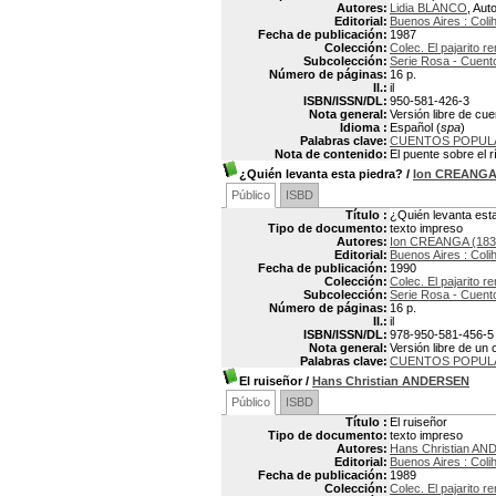
Autores:
Lidia BLANCO
, Aut
Editorial:
Buenos Aires : Coli
Fecha de publicación:
1987
Colección:
Colec. El pajarito 
Subcolección:
Serie Rosa - Cuento
Número de páginas:
16 p.
Il.:
il
ISBN/ISSN/DL:
950-581-426-3
Nota general:
Versión libre de cu
Idioma :
Español (
spa
)
Palabras clave:
CUENTOS POPUL
Nota de contenido:
El puente sobre el 
¿Quién levanta esta piedra?
/
Ion CREANG
Público
ISBD
Título :
¿Quién levanta est
Tipo de documento:
texto impreso
Autores:
Ion CREANGA (183
Editorial:
Buenos Aires : Coli
Fecha de publicación:
1990
Colección:
Colec. El pajarito 
Subcolección:
Serie Rosa - Cuento
Número de páginas:
16 p.
Il.:
il
ISBN/ISSN/DL:
978-950-581-456-5
Nota general:
Versión libre de un
Palabras clave:
CUENTOS POPUL
El ruiseñor
/
Hans Christian ANDERSEN
Público
ISBD
Título :
El ruiseñor
Tipo de documento:
texto impreso
Autores:
Hans Christian AN
Editorial:
Buenos Aires : Coli
Fecha de publicación:
1989
Colección:
Colec. El pajarito 