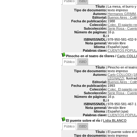
Público
ISBD
Título :
La mesa, el burro y
Tipo de documento:
texto impreso
Autores:
Hermanos GRIMM
Editorial:
Buenos Aires : Coli
Fecha de publicación:
1988
Colección:
Colec. El pajarito 
Subcolección:
Serie Rosa - Cuento
Número de páginas:
16 p.
Il.:
il
ISBN/ISSN/DL:
978-950-581-432-9
Nota general:
Versión libre
Idioma :
Español (
spa
)
Palabras clave:
CUENTOS POPUL
Pinocho en el teatro de títeres
/
Carlo COLL
Público
ISBD
Título :
Pinocho en el teatro
Tipo de documento:
texto impreso
Autores:
Carlo COLLODI (18
LEGNAZZI
, Ilustra
Editorial:
Buenos Aires : Coli
Fecha de publicación:
1993
Colección:
Colec. El pajarito 
Subcolección:
Serie Rosa - Cuento
Número de páginas:
16 p.
Il.:
il
ISBN/ISSN/DL:
978-950-581-467-1
Nota general:
Versión libre
Idioma :
Español (
spa
)
Palabras clave:
CUENTOS POPUL
El puente sobre el río
/
Lidia BLANCO
Público
ISBD
Título :
El puente sobre el r
Tipo de documento:
texto impreso