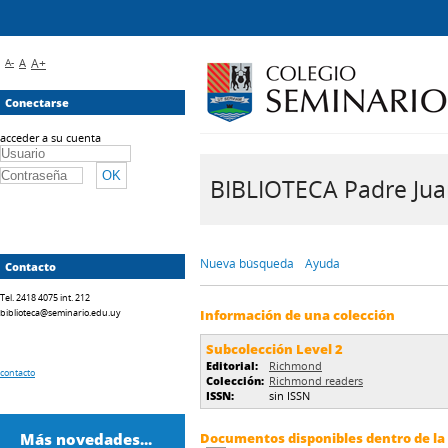
A-
A
A+
Conectarse
acceder a su cuenta
BIBLIOTECA Padre Juan 
Nueva búsqueda
Ayuda
Contacto
Tel. 2418 4075 int. 212
biblioteca@seminario.edu.uy
Información de una colección
Subcolección Level 2
Editorial:
Richmond
contacto
Colección:
Richmond readers
ISSN:
sin ISSN
Más novedades...
Documentos disponibles dentro de la 