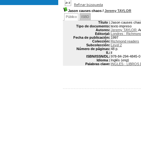
Refinar búsqueda
Jason causes chaos
/
Jeremy TAYLOR
Público
ISBD
Título :
Jason causes cha
Tipo de documento:
texto impreso
Autores:
Jeremy TAYLOR
, A
Editorial:
Londres : Richmon
Fecha de publicación:
1997
Colección:
Richmond readers
Subcolección:
Level 2
Número de páginas:
48 p.
Il.:
il
ISBN/ISSN/DL:
978-84-294-4845-0
Idioma :
Inglés (
eng
)
Palabras clave:
INGLES - LIBROS