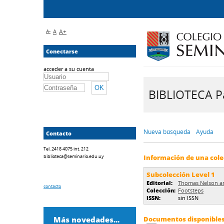
A-
A
A+
Conectarse
acceder a su cuenta
BIBLIOTECA Pa
Nueva búsqueda
Ayuda
Contacto
Tel. 2418 4075 int. 212
biblioteca@seminario.edu.uy
Información de una cole
Subcolección Level 1
Editorial:
Thomas Nelson a
contacto
Colección:
Footsteps
ISSN:
sin ISSN
Más novedades...
Documentos disponibles 