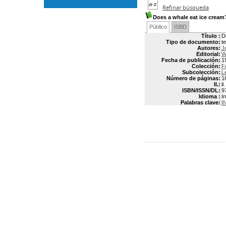
Refinar búsqueda
Does a whale eat ice cream
Público
ISBD
Título :
D
Tipo de documento:
t
Autores:
J
Editorial:
W
Fecha de publicación:
1
Colección:
F
Subcolección:
L
Número de páginas:
1
Il.:
il.
ISBN/ISSN/DL:
9
Idioma :
In
Palabras clave:
I