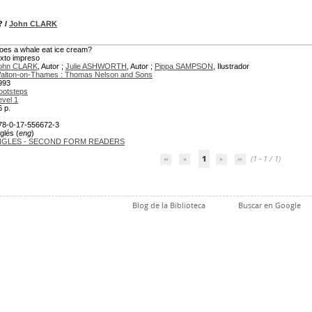
?
/
John CLARK
oes a whale eat ice cream?
exto impreso
ohn CLARK
, Autor ;
Julie ASHWORTH
, Autor ;
Pippa SAMPSON
, Ilustrador
alton-on-Thames : Thomas Nelson and Sons
993
ootsteps
evel 1
6 p.
78-0-17-556672-3
glés (
eng
)
NGLES - SECOND FORM READERS
1
(1 - 1 / 1)
Blog de la Biblioteca
Buscar en Google