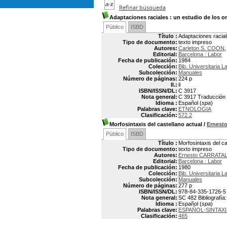
Refinar búsqueda
Adaptaciones raciales
: un estudio de los or
Público
ISBD
Título :
Adaptaciones racial
Tipo de documento:
texto impreso
Autores:
Carleton S. COON
,
Editorial:
Barcelona : Labor
Fecha de publicación:
1984
Colección:
Bib. Universitaria L
Subcolección:
Manuales
Número de páginas:
224 p
Il.:
il
ISBN/ISSN/DL:
C 3917
Nota general:
C 3917 Traducción p
Idioma :
Español (
spa
)
Palabras clave:
ETNOLOGIA
Clasificación:
572.2
Morfosintaxis del castellano actual
/
Ernest
Público
ISBD
Título :
Morfosintaxis del ca
Tipo de documento:
texto impreso
Autores:
Ernesto CARRATA
Editorial:
Barcelona : Labor
Fecha de publicación:
1980
Colección:
Bib. Universitaria L
Subcolección:
Manuales
Número de páginas:
277 p
ISBN/ISSN/DL:
978-84-335-1726-5
Nota general:
SC 482 Bibliografía
Idioma :
Español (
spa
)
Palabras clave:
ESPAÑOL-SINTAXI
Clasificación:
465