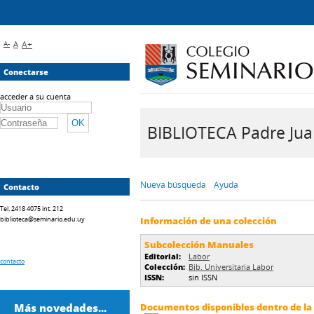
A-
A
A+
Conectarse
acceder a su cuenta
BIBLIOTECA Padre Juan 
Nueva búsqueda
Ayuda
Contacto
Tel. 2418 4075 int. 212
biblioteca@seminario.edu.uy
Información de una colección
Subcolección Manuales
Editorial:
Labor
contacto
Colección:
Bib. Universitaria Labor
ISSN:
sin ISSN
Más novedades...
Documentos disponibles dentro de la 