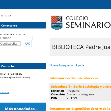
A-
A
A+
Conectarse
acceder a su cuenta
BIBLIOTECA Padre Juan 
Nueva búsqueda
Ayuda
Contacto
Tel. 2418 4075 int. 212
biblioteca@seminario.edu.uy
Información de una colección
Subcolección Serie Sociología y antr
Editorial:
Anagrama
contacto
Colección:
Cuadernos Anagrama
ISSN:
sin ISSN
Más novedades...
Documentos disponibles dentro de la 