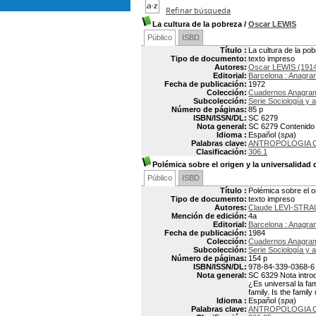
Refinar búsqueda
La cultura de la pobreza
/
Oscar LEWIS
Público
ISBD
Título :
La cultura de la po
Tipo de documento:
texto impreso
Autores:
Oscar LEWIS (191
Editorial:
Barcelona : Anagr
Fecha de publicación:
1972
Colección:
Cuadernos Anagra
Subcolección:
Serie Sociología y 
Número de páginas:
85 p
ISBN/ISSN/DL:
SC 6279
Nota general:
SC 6279 Contenido p
Idioma :
Español (
spa
)
Palabras clave:
ANTROPOLOGIA 
Clasificación:
306.1
Polémica sobre el origen y la universalidad d
Público
ISBD
Título :
Polémica sobre el or
Tipo de documento:
texto impreso
Autores:
Claude LEVI-STRA
Mención de edición:
4a
Editorial:
Barcelona : Anagr
Fecha de publicación:
1984
Colección:
Cuadernos Anagra
Subcolección:
Serie Sociología y 
Número de páginas:
154 p
ISBN/ISSN/DL:
978-84-339-0368-6
Nota general:
SC 6329 Nota introdu
¿Es universal la fam
family. Is the famil
Idioma :
Español (
spa
)
Palabras clave:
ANTROPOLOGIA 