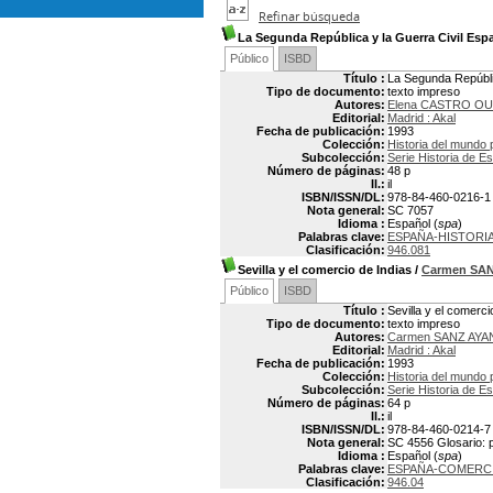
Refinar búsqueda
La Segunda República y la Guerra Civil Esp
Público
ISBD
Título :
La Segunda Repúbli
Tipo de documento:
texto impreso
Autores:
Elena CASTRO O
Editorial:
Madrid : Akal
Fecha de publicación:
1993
Colección:
Historia del mundo 
Subcolección:
Serie Historia de E
Número de páginas:
48 p
Il.:
il
ISBN/ISSN/DL:
978-84-460-0216-1
Nota general:
SC 7057
Idioma :
Español (
spa
)
Palabras clave:
ESPAÑA-HISTORIA
Clasificación:
946.081
Sevilla y el comercio de Indias
/
Carmen SA
Público
ISBD
Título :
Sevilla y el comerci
Tipo de documento:
texto impreso
Autores:
Carmen SANZ AYA
Editorial:
Madrid : Akal
Fecha de publicación:
1993
Colección:
Historia del mundo 
Subcolección:
Serie Historia de E
Número de páginas:
64 p
Il.:
il
ISBN/ISSN/DL:
978-84-460-0214-7
Nota general:
SC 4556 Glosario: p
Idioma :
Español (
spa
)
Palabras clave:
ESPAÑA-COMERCI
Clasificación:
946.04