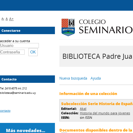
A-
A
A+
Conectarse
acceder a su cuenta
BIBLIOTECA Padre Juan 
Nueva búsqueda
Ayuda
Contacto
Tel. 2418 4075 int. 212
biblioteca@seminario.edu.uy
Información de una colección
Subcolección Serie Historia de Españ
Editorial:
Akal
contacto
Colección:
Historia del mundo para jóvenes
ISSN:
sin ISSN
Más novedades...
Documentos disponibles dentro de la 