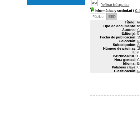
Refinar búsqueda
Informática y sociedad
/
C.
Público
ISBD
Título :
I
Tipo de documento:
t
Autores:
C
Editorial:
B
Fecha de publicación:
1
Colección:
N
Subcolección:
S
Número de páginas:
1
Il.:
il
ISBN/ISSN/DL:
C
Nota general:
C
Idioma :
E
Palabras clave:
C
Clasificación:
6