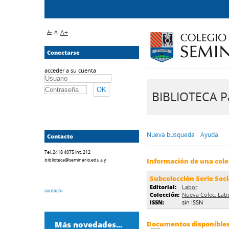
A-
A
A+
Conectarse
acceder a su cuenta
BIBLIOTECA Pa
Nueva búsqueda
Ayuda
Contacto
Tel. 2418 4075 int. 212
biblioteca@seminario.edu.uy
Información de una cole
Subcolección Serie Soc
Editorial:
Labor
contacto
Colección:
Nueva Colec. Lab
ISSN:
sin ISSN
Más novedades...
Documentos disponibles 