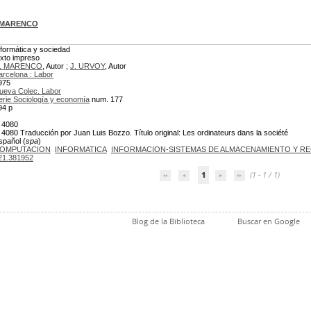
 MARENCO
nformática y sociedad
exto impreso
. MARENCO
, Autor ;
J. URVOY
, Autor
arcelona : Labor
975
ueva Colec. Labor
erie Sociología y economía
num. 177
94 p
 4080
 4080 Traducción por Juan Luis Bozzo. Título original: Les ordinateurs dans la société
spañol (
spa
)
OMPUTACION
INFORMATICA
INFORMACION-SISTEMAS DE ALMACENAMIENTO Y R
21.381952
1
(1 - 1 / 1)
Blog de la Biblioteca
Buscar en Google